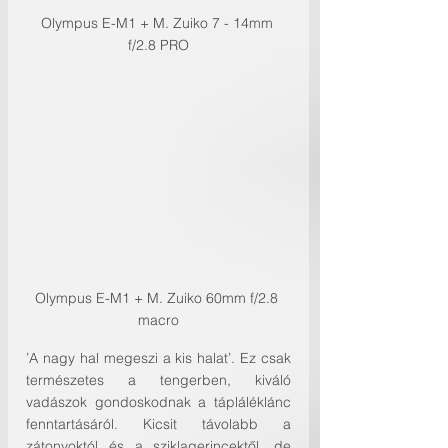
Olympus E-M1 + M. Zuiko 7 - 14mm 
f/2.8 PRO
Olympus E-M1 + M. Zuiko 60mm f/2.8 
macro
’A nagy hal megeszi a kis halat’. Ez csak 
természetes a tengerben, kiváló 
vadászok gondoskodnak a tápláléklánc 
fenntartásáról. Kicsit távolabb a 
zátonyoktól és a sziklagerincektől, de 