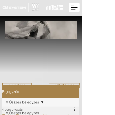
• Webshop •
• Bővebb infó •
Bejegyzés
// Összes bejegyzés
4 perc olvasás
// Összes bejegyzés