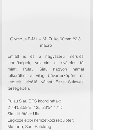
Olympus E-M1 + M. Zuiko 60mm f/2.8 
macro
Emiatt is és a nagyszerű merülési 
lehetőségek, valamint a kivételes táj 
miatt, Pulau Siau nagyon hamar 
felkerülhet a világ búvártérképére és 
kedvelt uticéllá válhat Észak-Sulawesi 
térségében.
Pulau Siau GPS koordináták: 
2°44'53.59"É, 125°23'54.17"K
Siau kikötője: Ulu
Legközelebbi nemzetközi repülőtér: 
Manado, Sam Ratulangi