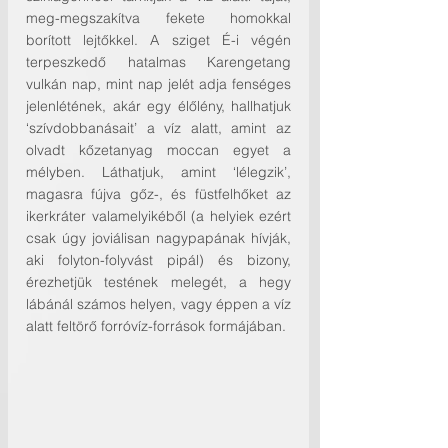
meg-megszakítva fekete homokkal 
borított lejtőkkel. A sziget É-i végén 
terpeszkedő hatalmas Karengetang 
vulkán nap, mint nap jelét adja fenséges 
jelenlétének, akár egy élőlény, hallhatjuk 
‘szívdobbanásait’ a víz alatt, amint az 
olvadt kőzetanyag moccan egyet a 
mélyben. Láthatjuk, amint ‘lélegzik’, 
magasra fújva gőz-, és füstfelhőket az 
ikerkráter valamelyikéből (a helyiek ezért 
csak úgy joviálisan nagypapának hívják, 
aki folyton-folyvást pipál) és bizony, 
érezhetjük testének melegét, a hegy 
lábánál számos helyen, vagy éppen a víz 
alatt feltörő forróvíz-források formájában.