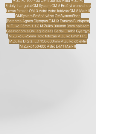
M.Zuiko 100-400
OM-5
Janics Attila
M.Zuiko
Erdelyi hangulat
OM System OM-5
Erdélyi worskshop
Lovas fotozas
OM-3 Astro
Astro fotózás
OM-5 Mark II
OMSystem
Fotópályázat
OMSystemShop
Berentes Agnes
Olympus E-M1X
Fotózás
Budapest
M.Zuiko 25mm 1:1.8
M.Zuiko 300mm
8mm halszem
Gasztronomia
Csillag fotózás
Gedai Csaba
Gyergyo
M.Zuiko 8-25mm
Hold fotózás
M.Zuiko 8mm PRO
M.Zuiko Digital ED 150-600mm
M.Zuiko objektív
M.Zuiko150-600
Astro
E-M1 Mark II