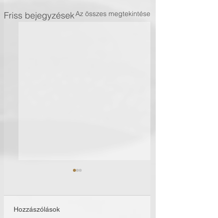
Az összes megtekintése
Friss bejegyzések
Hozzászólások
Időutazás