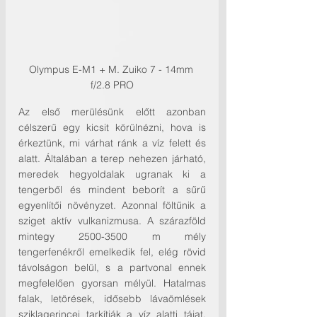
Olympus E-M1 + M. Zuiko 7 - 14mm 
f/2.8 PRO
Az első merülésünk előtt azonban 
célszerű egy kicsit körülnézni, hova is 
érkeztünk, mi várhat ránk a víz felett és 
alatt. Általában a terep nehezen járható, 
meredek hegyoldalak ugranak ki a 
tengerből és mindent beborít a sűrű 
egyenlítői növényzet. Azonnal föltűnik a 
sziget aktív vulkanizmusa. A szárazföld 
mintegy 2500-3500 m mély 
tengerfenékről emelkedik fel, elég rövid 
távolságon belül, s a partvonal ennek 
megfelelően gyorsan mélyül. Hatalmas 
falak, letörések, idősebb lávaömlések 
sziklagerincei tarkítják a víz alatti tájat, 