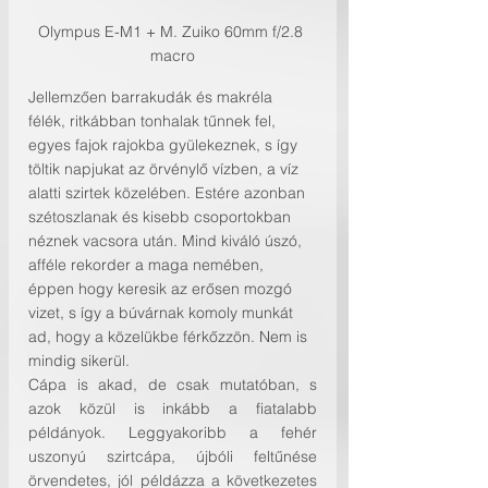
Olympus E-M1 + M. Zuiko 60mm f/2.8 
macro
Jellemzően barrakudák és makréla 
félék, ritkábban tonhalak tűnnek fel, 
egyes fajok rajokba gyülekeznek, s így 
töltik napjukat az örvénylő vízben, a víz 
alatti szirtek közelében. Estére azonban 
szétoszlanak és kisebb csoportokban 
néznek vacsora után. Mind kiváló úszó, 
afféle rekorder a maga nemében, 
éppen hogy keresik az erősen mozgó 
vizet, s így a búvárnak komoly munkát 
ad, hogy a közelükbe férkőzzön. Nem is 
mindig sikerül.
Cápa is akad, de csak mutatóban, s 
azok közül is inkább a fiatalabb 
példányok. Leggyakoribb a fehér 
uszonyú szirtcápa, újbóli feltűnése 
örvendetes, jól példázza a következetes 