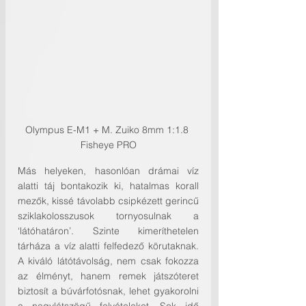
Olympus E-M1 + M. Zuiko 8mm 1:1.8 
Fisheye PRO
Más helyeken, hasonlóan drámai víz 
alatti táj bontakozik ki, hatalmas korall 
mezők, kissé távolabb csipkézett gerincű 
sziklakolosszusok tornyosulnak a 
‘látóhatáron’. Szinte kimeríthetelen 
tárháza a víz alatti felfedező körutaknak. 
A kiváló látótávolság, nem csak fokozza 
az élményt, hanem remek játszóteret 
biztosít a búvárfotósnak, lehet gyakorolni 