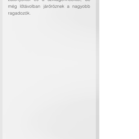
még lőtávolban járőröznek a nagyobb 
ragadozók.