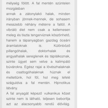
mélység fölött. A fal mentén szüntelen 
mozgásban
annak a zátonylakó halak, minden 
irányban jönnek-mennek, de sohasem 
messzebb néhány méterre a faltól. A 
vibráló élet nem csak a kellemesen 
meleg és tiszta tengervíznek köszönhető, 
hanem a tápanyagban gazdag óceáni 
áramlatoknak is. Különböző 
pillangóhalak, doktorhalak és 
angyalhalak sereglenek és táplálkoznak, 
szinte ügyet sem vetve a kalimpáló 
búvárokra. Egész rajai a lövészhalaknak 
és csattogóhalaknak húznak el 
mellettünk, hol föl, hol meg lefelé 
száguldva a fal mentén. Hipnotikus 
látvány.
A fal anyagát képező vulkanikus kőzet 
szinte nem is látható, teljesen beborítja 
azt az alacsonyabb rendű élővilág. 