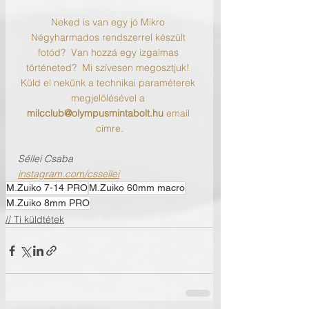
Neked is van egy jó Mikro 
Négyharmados rendszerrel készült 
fotód?  Van hozzá egy izgalmas 
történeted?  Mi szívesen megosztjuk! 
Küld el nekünk a technikai paraméterek 
megjelölésével a 
milcclub@olympusmintabolt.hu
 email 
címre.
Séllei Csaba
instagram.com/cssellei
M.Zuiko 7-14 PRO
M.Zuiko 60mm macro
M.Zuiko 8mm PRO
// Ti küldtétek