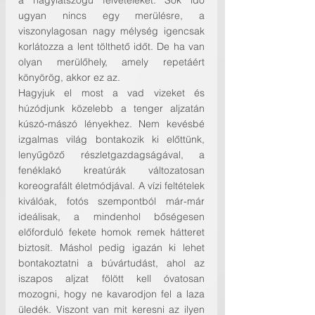
a nagylátszögű felvételeket. Sok idő 
ugyan nincs egy merülésre, a 
viszonylagosan nagy mélység igencsak 
korlátozza a lent tölthető időt. De ha van 
olyan merülőhely, amely repetáért 
könyörög, akkor ez az.
Hagyjuk el most a vad vizeket és 
húzódjunk közelebb a tenger aljzatán 
kúszó-mászó lényekhez. Nem kevésbé 
izgalmas világ bontakozik ki előttünk, 
lenyűgöző részletgazdagságával, a 
fenéklakó kreatúrák változatosan 
koreografált életmódjával. A vízi feltételek 
kiválóak, fotós szempontból már-már 
ideálisak, a mindenhol bőségesen 
előforduló fekete homok remek hátteret 
biztosít. Máshol pedig igazán ki lehet 
bontakoztatni a búvártudást, ahol az 
iszapos aljzat fölött kell óvatosan 
mozogni, hogy ne kavarodjon fel a laza 
üledék. Viszont van mit keresni az ilyen 