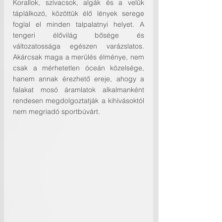
Korallok, szivacsok, algák és a velük 
táplálkozó, közöttük élő lények serege 
foglal el minden talpalatnyi helyet. A 
tengeri élővilág bősége és 
változatossága egészen varázslatos. 
Akárcsak maga a merülés élménye, nem 
csak a mérhetetlen óceán közelsége, 
hanem annak érezhető ereje, ahogy a 
falakat mosó áramlatok alkalmanként 
rendesen megdolgoztatják a kihívásoktól 
nem megriadó sportbúvárt.