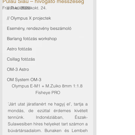
Pulau Siau – hívogató messzeség
Frissítve:
// Ti küldtétek
2020. okt. 24.
// Olympus X projectek
Esemény, rendezvény beszámoló
Barlang fotózás workshop
Astro fotózás
Csillag fotózás
OM-3 Astro
OM System OM-3
Olympus E-M1 + M.Zuiko 8mm 1:1.8 
Fisheye PRO
’Járt utat járatlanért ne hagyj el’, tartja a 
mondás, de ezúttal érdemes kivételt 
tennünk. Indonéziában, Észak-
Sulawesiben híres helyeket tart számon a 
búvártársadalom. Bunaken és Lembeh 