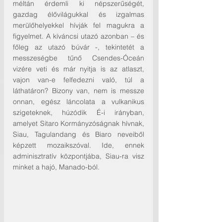
méltán érdemli ki népszerűségét, 
gazdag élővilágukkal és izgalmas 
merülőhelyekkel hívják fel magukra a 
figyelmet. A kíváncsi utazó azonban – és 
főleg az utazó búvár -, tekintetét a 
messzeségbe tűnő Csendes-Óceán 
vizére veti és már nyitja is az atlaszt, 
vajon van-e felfedezni való, túl a 
láthatáron? Bizony van, nem is messze 
onnan, egész láncolata a vulkanikus 
szigeteknek, húzódik É-i irányban, 
amelyet Sitaro Kormányzóságnak hívnak, 
Siau, Tagulandang és Biaro neveiből 
képzett mozaikszóval. Ide, ennek 
adminisztratív központjába, Siau-ra visz 
minket a hajó, Manado-ból.