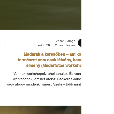
Zoltan Balogh
márc. 26.
2 perc olvasás
Madarak a keresőben – amikor a
természet nem csak látvány, hanem
élmény (Madárfotós workshop)
Vannak workshopok, ahol tanulsz. És vannak
workshopok, amiket átélsz. Szekeres János –
vagy ahogy mindenki ismeri, Szeki – több mint 10
éve az OM System Ambassador csapat
meghatározó tagja. A neve összeforrt a