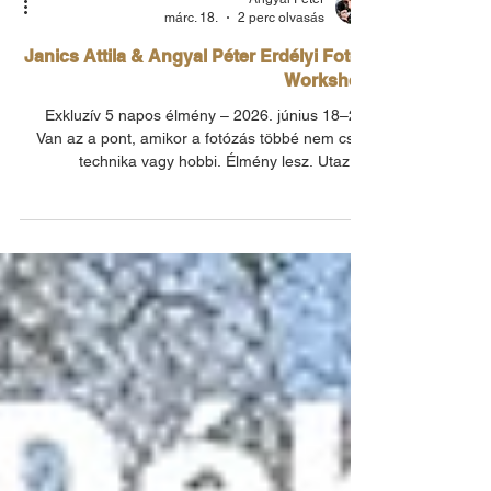
Angyal Péter
márc. 18.
2 perc olvasás
Janics Attila & Angyal Péter Erdélyi Fotós
Workshop
Exkluzív 5 napos élmény – 2026. június 18–22.
Van az a pont, amikor a fotózás többé nem csak
technika vagy hobbi. Élmény lesz. Utazás.
Kapcsolódás a természethez, az emberekhez – és
saját látásmódodhoz. Pont ilyen élményt hoz el ez
az erdélyi, 5 napos fotós workshop, ahol a
tájfotózás, természetfotózás és modellfotózás
egyetlen komplex, inspiráló programban találkozik.