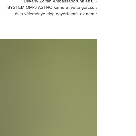
ASTRO kamerával
Dékány Zoltán Ambassadorunk az új OM
SYSTEM OM-3 ASTRO kamerát vette górcső alá,
és a véleménye elég egyértelmű: ez nem egy
újabb fényképezőgép. Ez egy olyan speciális
eszköz, amely olyan részleteket mutat meg az
éjszakai égboltból, amelyeket hagyományos
kamerákkal szinte lehetetlen megörökíteni. Az
OM-3 ASTRO alapját a népszerű OM-3 adja, de a
módosított Hα (hidrogén-alfa) érzékenységnek
köszönhetően olyan vörös emissziós ködök,
csillagközi részletek és mélyég-objektumok is