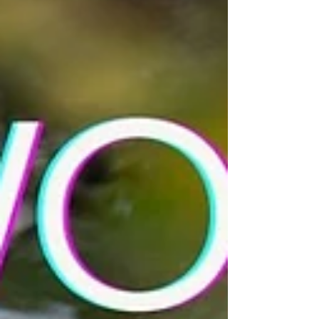
természetfotózással, a lesfotózással és azzal a
fajta tudással, amit nem könyvből, hanem terepen
lehet megszerezni.