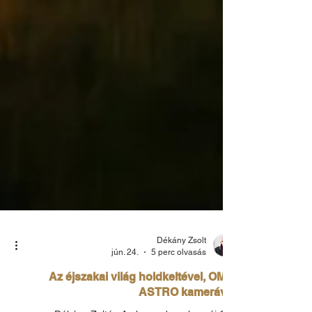
Dékány Zsolt
jún. 24.
5 perc olvasás
Az éjszakai világ holdkeltével, OM-3