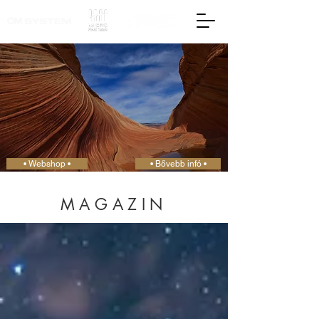
• Webshop •
• Bővebb infó •
MAGAZIN