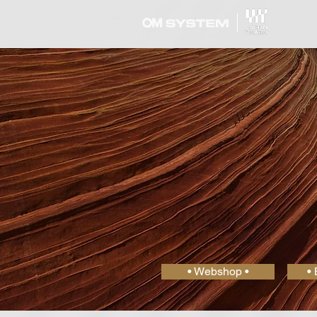
• Webshop •
• 