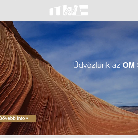
Üdvözlünk az
OM 
Bővebb infó •