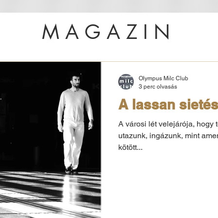
MAGAZIN
Olympus Milc Club
3 perc olvasás
A lassan sietés
A városi lét velejárója, hog
utazunk, ingázunk, mint amen
kötött...