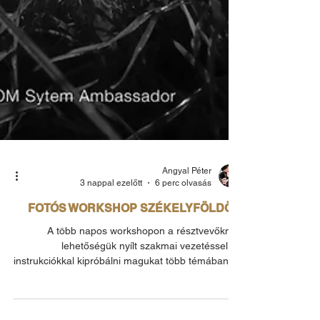
Angyal Péter
3 nappal ezelőtt
6 perc olvasás
FOTÓS WORKSHOP SZÉKELYFÖLDÖN
A több napos workshopon a résztvevőknek
lehetőségük nyílt szakmai vezetéssel és
instrukciókkal kipróbálni magukat több témában is:
természet-, táj-, portré,- divat- és stylefotózásban,