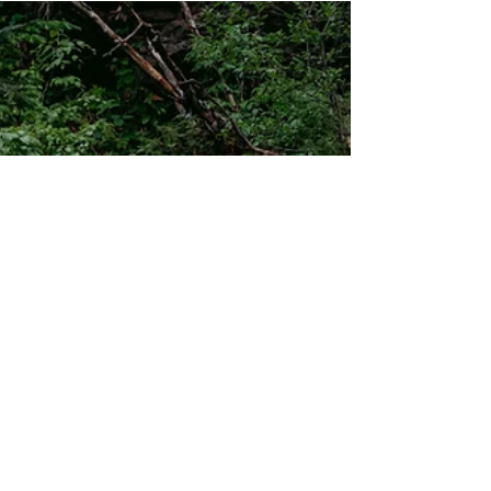
valamint lovasfotózásban egyaránt, mindezt
Székelyföld csodaszép és autentikus vidékein.