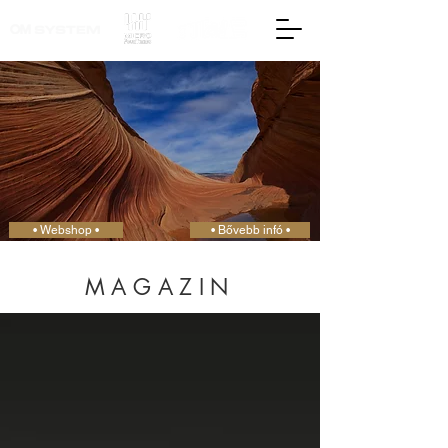
• Webshop •
• Bővebb infó •
MAGAZIN