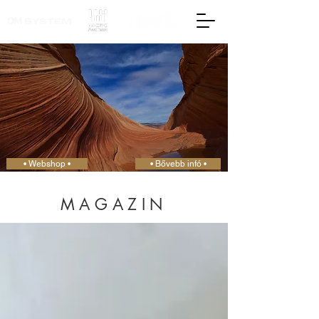
• Webshop •
• Bővebb infó •
MAGAZIN