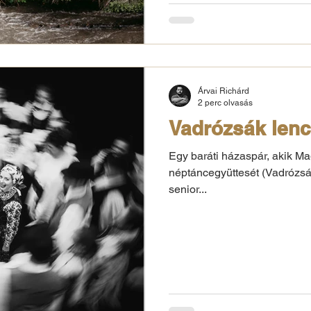
Árvai Richárd
2 perc olvasás
Vadrózsák len
Egy baráti házaspár, akik M
néptáncegyüttesét (Vadrózsák
senior...