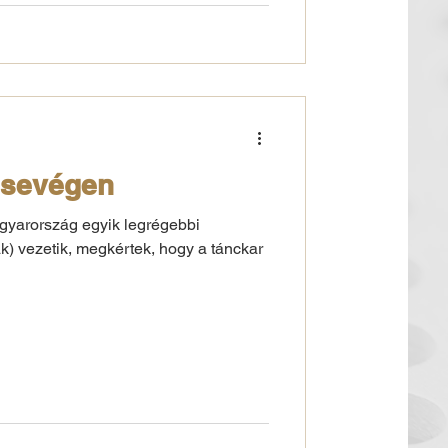
csevégen
agyarország egyik legrégebbi
) vezetik, megkértek, hogy a tánckar