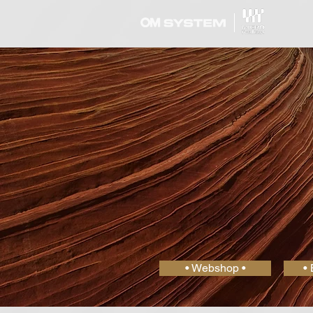
• Webshop •
• 