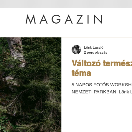
MAGAZIN
Lőrik László
2 perc olvasás
Változó termés
téma
5 NAPOS FOTÓS WORKSH
NEMZETI PARKBAN! Lőrik Lá