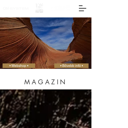
• Webshop •
• Bővebb infó •
MAGAZIN