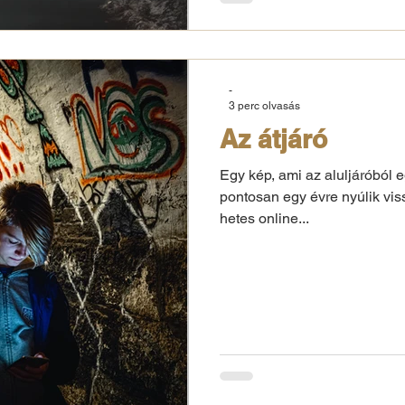
-
3 perc olvasás
Az átjáró
Egy kép, ami az aluljáróból e
pontosan egy évre nyúlik vis
hetes online...