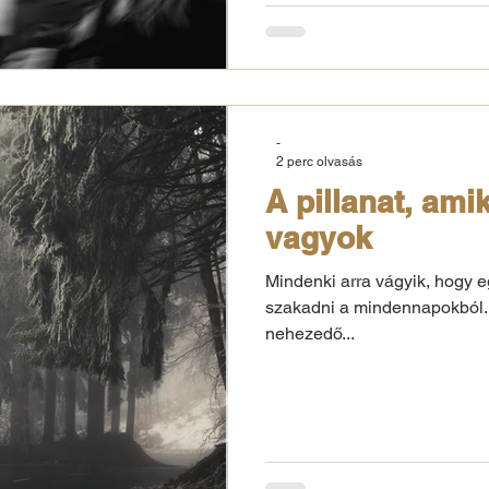
-
2 perc olvasás
A pillanat, am
vagyok
Mindenki arra vágyik, hogy e
szakadni a mindennapokból. E
nehezedő...