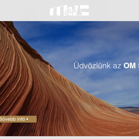
Üdvözlünk az
OM 
Bővebb infó •