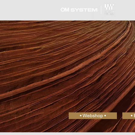
• Webshop •
• 