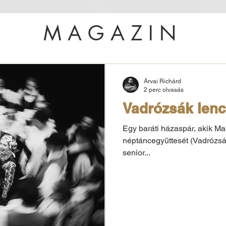
MAGAZIN
Árvai Richárd
2 perc olvasás
Vadrózsák len
Egy baráti házaspár, akik M
néptáncegyüttesét (Vadrózsák
senior...