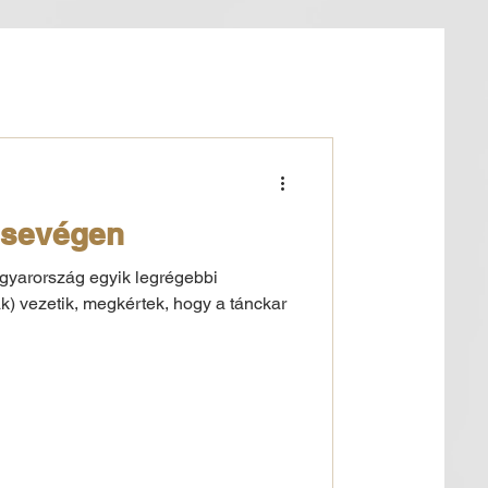
csevégen
agyarország egyik legrégebbi
) vezetik, megkértek, hogy a tánckar