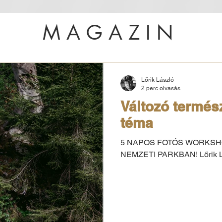
MAGAZIN
Lőrik László
2 perc olvasás
Változó termés
téma
5 NAPOS FOTÓS WORKSH
NEMZETI PARKBAN! Lőrik Lá