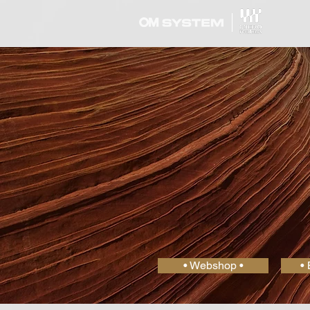
• Webshop •
• 