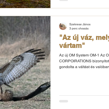
Szekrese János
3 perc olvasás
"Az új váz, me
vártam"
Az új OM System OM-1 Az 
CORPOIRATIONS bizonyított,
gondolta a váltást és valóban