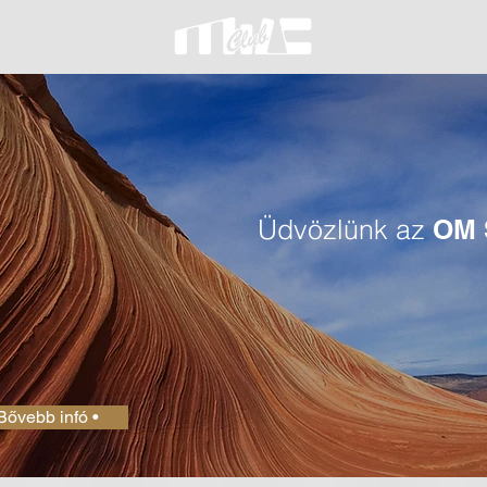
Üdvözlünk az
OM 
Bővebb infó •