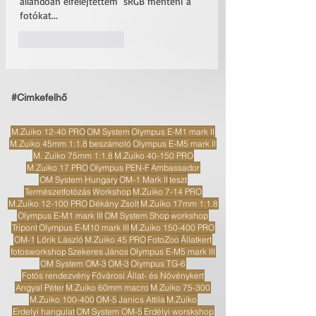
állandoan elfelejtettem  sRGB menteni a 
fotókat...
Kedvelés
Válasz
#Cimkefelhő
M.Zuiko 12-40 PRO
OM System
Olympus E-M1 mark II
M.Zuiko 45mm 1:1.8
beszámoló
Olympus E-M5 mark II
M. Zuiko 75mm 1:1.8
M.Zuiko 40-150 PRO
M.Zuiko 17 PRO
Olympus PEN-F
Ambassador
OM System Hungary
OM-1 Mark II
teszt
Természetfotózás
Workshop
M.Zuiko 7-14 PRO
M.Zuiko 12-100 PRO
Dékány Zsolt
M.Zuiko 17mm 1:1.8
Olympus E-M1 mark III
OM System Shop
workshop
Tripont
Olympus E-M10 mark III
M.Zuiko 150-400 PRO
OM-1
Lőrik László
M.Zuiko 45 PRO
FotoZoo
Állatkert
fotosworkshop
Szekeres János
Olympus E-M5 mark III
OM System OM-3
OM-3
Olympus TG-6
Fotós rendezvény
Fővárosi Állat- és Növénykert
Angyal Péter
M.Zuiko 60mm macro
M.Zuiko 75-300
M.Zuiko 100-400
OM-5
Janics Attila
M.Zuiko
Erdelyi hangulat
OM System OM-5
Erdélyi worskshop