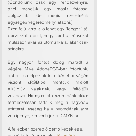
(Gondoljunk csak egy rendezvényre, 
ahol mondjuk egy másik fotóssal 
dolgozunk, de mégis szeretnénk 
egységes végeredményt átadni.)
Ezen felül arra is jó lehet egy “idegen”-től 
beszerzet preset, hogy kicsit új irányokat 
mutasson akár az utómunkára, akár csak 
színekre. 
Egy nagyon fontos dolog maradt a 
végére. Mivel AdobeRGB-ben fotóztunk, 
abban is dolgoztuk fel a képet, a végén 
viszont sRGB-be mentsük mielőtt 
elküldjük valakinek, vagy feltöltjük 
valahova. Ha nyomtatni szeretnénk akkor 
természetesen tartsuk meg a nagyobb 
színteret, esetleg ha a nyomdának arra 
van igényé, konvertáljuk át CMYK-ba.
A fejlécben szereplő demo képek és a 
hozzá tartozó presetek 
letölthetőek 