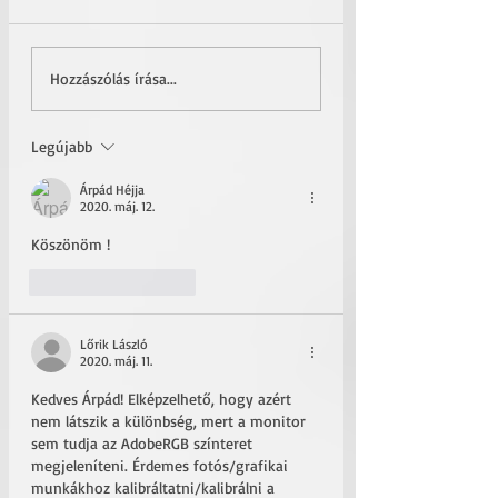
Kreativitásra szüle
Hozzászólás írása...
Legújabb
Árpád Héjja
2020. máj. 12.
Köszönöm !
Kedvelés
Válasz
Lőrik László
2020. máj. 11.
Kedves Árpád! Elképzelhető, hogy azért 
nem látszik a különbség, mert a monitor 
sem tudja az AdobeRGB színteret 
megjeleníteni. Érdemes fotós/grafikai 
munkákhoz kalibráltatni/kalibrálni a 