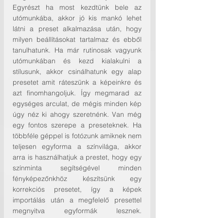
Egyrészt ha most kezdtünk bele az 
utómunkába, akkor jó kis mankó lehet 
látni a preset alkalmazása után, hogy 
milyen beállításokat tartalmaz és ebből 
tanulhatunk. Ha már rutinosak vagyunk 
utómunkában és kezd kialakulni a 
stílusunk, akkor csinálhatunk egy alap 
presetet amit ráteszünk a képeinkre és 
azt finomhangoljuk. Így megmarad az 
egységes arculat, de mégis minden kép 
úgy néz ki ahogy szeretnénk. Van még 
egy fontos szerepe a preseteknek. Ha 
többféle géppel is fotózunk amiknek nem 
teljesen egyforma a színvilága, akkor 
arra is használhatjuk a prestet, hogy egy 
színminta segítségével minden 
fényképezőnkhöz készítsünk egy 
korrekciós presetet, így a képek 
importálás után a megfelelő presettel 
megnyitva egyformák lesznek. 