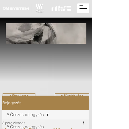
• Webshop •
• Bővebb infó •
Bejegyzés
// Összes bejegyzés
3 perc olvasás
// Összes bejegyzés