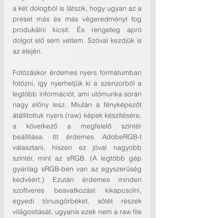
a két dologból is látszik, hogy ugyan az a 
preset más és más végeredményt fog 
produkálni kicsit. És rengeteg apró 
dolgot elő sem vettem. Szóval kezdjük is 
az elején.
Fotózáskor érdemes nyers formátumban 
fotózni, így nyerhetjük ki a szenzorból a 
legtöbb információt, ami utómunka során 
nagy előny lesz. Miután a fényképezőt 
átállítottuk nyers (raw) képek készítésére, 
a következő a megfelelő színtér 
beállítása. Itt érdemes AdobeRGB-t 
választani, hiszen ez jóval nagyobb 
színtér, mint az sRGB. (A legtöbb gép 
gyárilag sRGB-ben van az egyszerűség 
kedvéért.) Ezután érdemes minden 
szoftveres beavatkozást kikapcsolni, 
egyedi tónusgörbéket, sötét részek 
világosítását, ugyanis ezek nem a raw file 