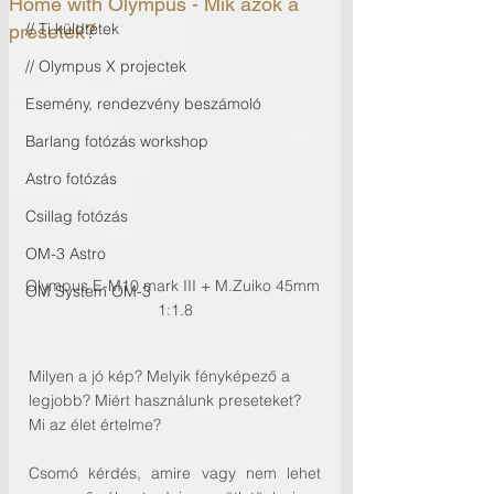
Home with Olympus - Mik azok a
// Ti küldtétek
presetek?
// Olympus X projectek
Esemény, rendezvény beszámoló
Barlang fotózás workshop
Astro fotózás
Csillag fotózás
OM-3 Astro
Olympus E-M10 mark III + M.Zuiko 45mm 
OM System OM-3
1:1.8
Milyen a jó kép? Melyik fényképező a 
legjobb? Miért használunk preseteket? 
Mi az élet értelme?
Csomó kérdés, amire vagy nem lehet 