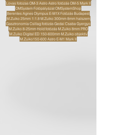
Lovas fotozas
OM-3 Astro
Astro fotózás
OM-5 Mark II
OMSystem
Fotópályázat
OMSystemShop
Berentes Agnes
Olympus E-M1X
Fotózás
Budapest
M.Zuiko 25mm 1:1.8
M.Zuiko 300mm
8mm halszem
Gasztronomia
Csillag fotózás
Gedai Csaba
Gyergyo
M.Zuiko 8-25mm
Hold fotózás
M.Zuiko 8mm PRO
M.Zuiko Digital ED 150-600mm
M.Zuiko objektív
M.Zuiko150-600
Astro
E-M1 Mark II