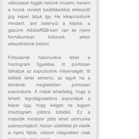
változásait fogják nekünk mutatni, hanem 
a hozzá rendelt beállításokkal elkészülő 
jpg képet látjuk így. Ha kikapcsoltunk 
mindent, ami belenyúl a képbe, a 
gépünk AdobeRGB-ben van és nyers 
formátumban fotózunk, akkor 
elkezdhetünk fotózni.
Fotózásnál hasznunkra lehet a 
hisztogram figyelése, itt pontosan 
láthatjuk az expozíciónk milyenségét. Itt 
kétfelé lehet elmenni, az egyik ha a 
témának megfelelően pontosan 
exponálunk. A másik lehetőség, hogy a 
lehető legvilágosabbra exponáljuk a 
képet úgy, hogy kiégés ne legyen 
(hisztogram jobbra tolódik). Ez a 
második módszer jobb lehet utómunka 
szempontjából, hiszen sötétítést jól viselik 
a nyers fájlok, viszont világosítani csak 