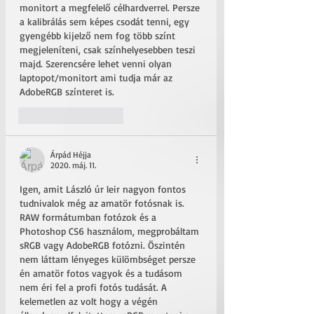
monitort a megfelelő célhardverrel. Persze 
a kalibrálás sem képes csodát tenni, egy 
gyengébb kijelző nem fog több színt 
megjeleníteni, csak színhelyesebben teszi 
majd. Szerencsére lehet venni olyan 
laptopot/monitort ami tudja már az 
AdobeRGB színteret is. 
Kedvelés
Válasz
Árpád Héjja
2020. máj. 11.
Igen, amit László úr leir nagyon fontos 
tudnivalok még az amatör fotósnak is.  
RAW formátumban fotózok és a 
Photoshop CS6 használom, megprobáltam 
sRGB vagy AdobeRGB fotózni. Öszintén 
nem láttam lényeges külömbséget persze 
én amatör fotos vagyok és a tudásom 
nem éri fel a profi fotós tudását. A 
kelemetlen az volt hogy a végén 