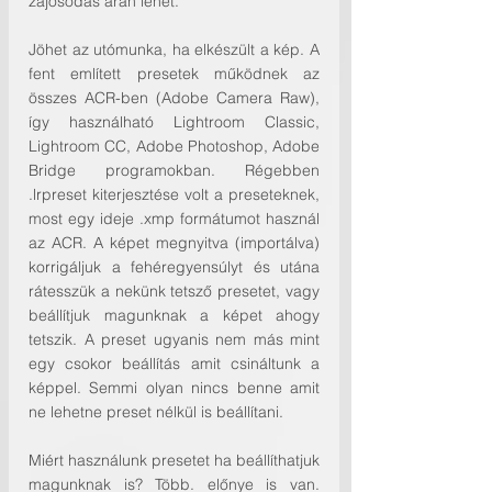
zajosodás árán lehet. 
Jöhet az utómunka, ha elkészült a kép. A 
fent említett presetek működnek az 
összes ACR-ben (Adobe Camera Raw), 
így használható Lightroom Classic, 
Lightroom CC, Adobe Photoshop, Adobe 
Bridge programokban. Régebben 
.lrpreset kiterjesztése volt a preseteknek, 
most egy ideje .xmp formátumot használ 
az ACR. A képet megnyitva (importálva) 
korrigáljuk a fehéregyensúlyt és utána 
rátesszük a nekünk tetsző presetet, vagy 
beállítjuk magunknak a képet ahogy 
tetszik. A preset ugyanis nem más mint 
egy csokor beállítás amit csináltunk a 
képpel. Semmi olyan nincs benne amit 
ne lehetne preset nélkül is beállítani. 
Miért használunk presetet ha beállíthatjuk 
magunknak is? Több. előnye is van. 