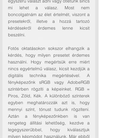
egyszerű választ adni vagy ötletünk sincs 
mi lehet a válasz. Most nem 
boncolgatnám az élet értelmét, viszont a 
presetekről, illetve a hozzá tartozó 
kérdésekről érdemes lenne kicsit 
beszélni. 
Fotós oktatásokon sokszor elhangzik a 
kérdés, hogy milyen presetet érdemes 
használni. Hogy megértsük erre miért 
nincs egyértelmű válasz, kicsit kezdjük a 
digitális technika megértésével. A 
fényképezőnk sRGB vagy AdobeRGB 
színtérben rögzíti a képeinket. RGB = 
Piros, Zöld, Kék. A különböző színterek 
egyben meghatározzák azt is, hogy 
mennyi színt, tónust tudunk rögzíteni. 
Aztán a fényképezőnkben is van 
rengeteg állítási lehetőség, kezdve a 
legegyszerűbbel, hogy kiválasztjuk 
milyen képmódot használunk. Már ebből 