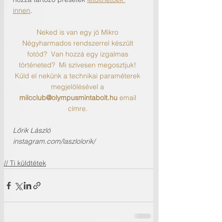
innen
.
Neked is van egy jó Mikro 
Négyharmados rendszerrel készült 
fotód?  Van hozzá egy izgalmas 
történeted?  Mi szívesen megosztjuk! 
Küld el nekünk a technikai paraméterek 
megjelölésével a 
milcclub@olympusmintabolt.hu
 email 
címre. 
Lőrik László
instagram.com/laszlolorik/
// Ti küldtétek