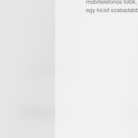
mobiltelefonos fotók
egy kicsit szabadabb