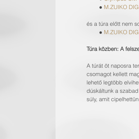
	● 
M.ZUIKO DIGI
és a túra előtt nem s
	● 
M.ZUIKO DIGI
Túra közben: A felsze
A túrát öt naposra t
csomagot kellett magu
lehető legtöbb elvihe
dúskáltunk a szabad h
súly, amit cipelhettün