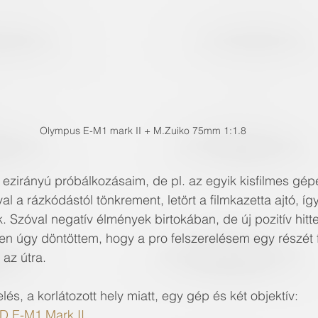
Olympus E-M1 mark II + M.Zuiko 75mm 1:1.8
ezirányú próbálkozásaim, de pl. az egyik kisfilmes gé
al a rázkódástól tönkrement, letört a filmkazetta ajtó, í
k. Szóval negatív élmények birtokában, de új pozitív hitte
 úgy döntöttem, hogy a pro felszerelésem egy részét
az útra.
elés, a korlátozott hely miatt, egy gép és két objektív:
 E-M1 Mark II