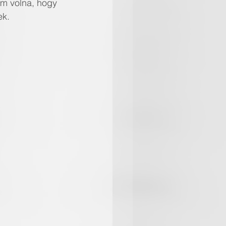
em volna, hogy 
ek.