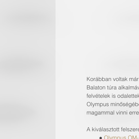
Korábban voltak már 
Balaton túra alkalmáv
felvételek is odalette
Olympus minőségében
magammal vinni erre 
A kiválasztott felszer
	● 
Olympus OM-D