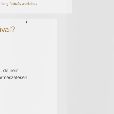
arlang fotózás workshop
ával?
s, de nem 
természetesen 