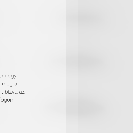
pem egy 
gy még a 
l, bízva az 
 fogom 