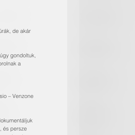
rák, de akár 
 úgy gondoltuk,
orolnak a 
isio – Venzone 
dokumentáljuk 
, és persze 