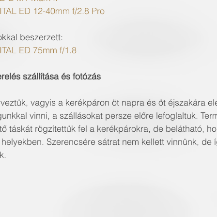
TAL ED 12-40mm f/2.8 Pro
okkal beszerzett:
TAL ED 75mm f/1.8
relés szállítása és fotózás
erveztük, vagyis a kerékpáron öt napra és öt éjszakára e
nkkal vinni, a szállásokat persze előre lefoglaltuk. Te
tő táskát rögzítettük fel a kerékpárokra, de belátható, h
elyekben. Szerencsére sátrat nem kellett vinnünk, de íg
k.