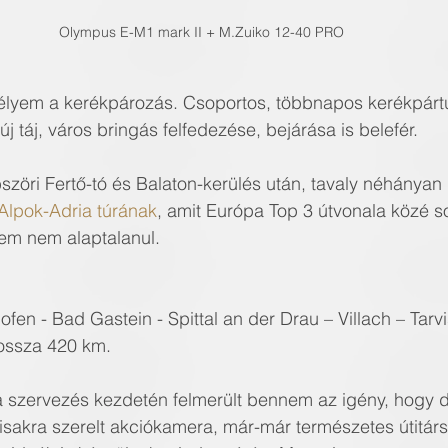
Olympus E-M1 mark II + M.Zuiko 12-40 PRO
lyem a kerékpározás. Csoportos, többnapos kerékpártú
j táj, város bringás felfedezése, bejárása is belefér.
bszöri Fertő-tó és Balaton-kerülés után, tavaly néhányan
Alpok-Adria túrának
, amit Európa Top 3 útvonala közé s
em nem alaptalanul.
fen - Bad Gastein - Spittal an der Drau – Villach – Tarv
hossza 420 km.
 szervezés kezdetén felmerült bennem az igény, hogy 
sisakra szerelt akciókamera, már-már természetes útitárs