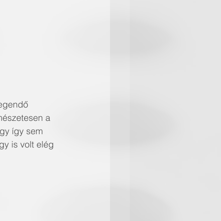
legendő 
rmészetesen a 
ogy így sem 
y is volt elég 