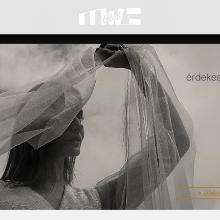
érdekes
• Web