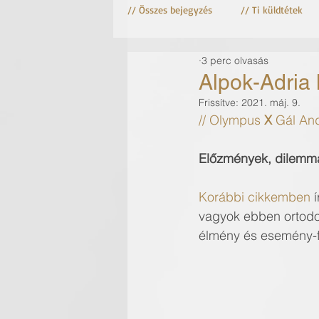
// Összes bejegyzés
// Ti küldtétek
3 perc olvasás
Astro fotózás
Csillag fotózás
Alpok-Adria
Frissítve:
2021. máj. 9.
// Olympus 
X
 Gál And
Előzmények, dilemma
Korábbi cikkemben
 
vagyok ebben ortodox
élmény és esemény-f