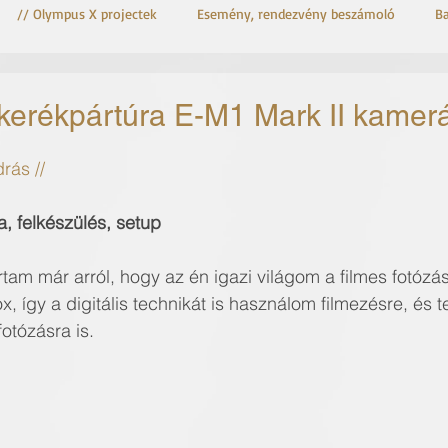
// Olympus X projectek
Esemény, rendezvény beszámoló
B
OM-3 Astro
OM System OM-3
 kerékpártúra E-M1 Mark II kamer
rás //
, felkészülés, setup
írtam már arról, hogy az én igazi világom a filmes fotózá
, így a digitális technikát is használom filmezésre, és 
otózásra is.