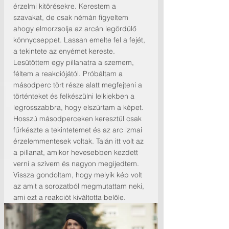
érzelmi kitörésekre. Kerestem a 
szavakat, de csak némán figyeltem 
ahogy elmorzsolja az arcán legördülő 
könnycseppet. Lassan emelte fel a fejét, 
a tekintete az enyémet kereste. 
Lesütöttem egy pillanatra a szemem, 
féltem a reakciójától. Próbáltam a 
másodperc tört része alatt megfejteni a 
történteket és felkészülni lelkiekben a 
legrosszabbra, hogy elszúrtam a képet. 
Hosszú másodperceken keresztül csak 
fűrkészte a tekintetemet és az arc izmai 
érzelemmentesek voltak. Talán itt volt az 
a pillanat, amikor hevesebben kezdett 
verni a szívem és nagyon megijedtem. 
Vissza gondoltam, hogy melyik kép volt 
az amit a sorozatból megmutattam neki, 
ami ezt a reakciót kiváltotta belőle. 