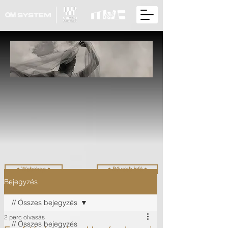
• Webshop •
• Bővebb infó •
Bejegyzés
// Összes bejegyzés
2 perc olvasás
// Összes bejegyzés