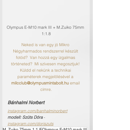
Olympus E-M10 mark III + M.Zuiko 75mm 
1:1.8
Neked is van egy jó Mikro 
Négyharmados rendszerrel készült 
fotód?  Van hozzá egy izgalmas 
történeted?  Mi szívesen megosztjuk! 
Küldd el nekünk a technikai 
paraméterek megjelölésével a 
milcclub@olympusmintabolt.hu
 email 
címre.
Bánhalmi Norbert
instagram.com/banhalminorbert
modell: 
Szüts Dóra
 - 
instagram.com/doriszuts
M. Zuiko 75mm 1:1.8
Olympus E-M10 mark III