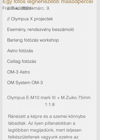
Egy fotós legnehezebb másodpercei
Frissítve:
// Ti küldtétek
2021. márc. 9.
// Olympus X projectek
Esemény, rendezvény beszámoló
Barlang fotózás workshop
Astro fotózás
Csillag fotózás
OM-3 Astro
OM System OM-3
Olympus E-M10 mark III + M.Zuiko 75mm 
1:1.8
Ránézett a képre és a szemei könnybe 
lábadtak. Az ilyen pillanatokban a 
legtöbben megijedünk, mert teljesen 
felkészületlenek vagyunk ezekre az 