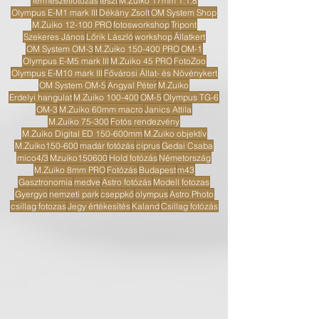
Természetfotózás
teszt
M.Zuiko 17mm 1:1.8
Olympus E-M1 mark III
Dékány Zsolt
OM System Shop
M.Zuiko 12-100 PRO
fotosworkshop
Tripont
Szekeres János
Lőrik László
workshop
Állatkert
OM System OM-3
M.Zuiko 150-400 PRO
OM-1
Olympus E-M5 mark III
M.Zuiko 45 PRO
FotoZoo
Olympus E-M10 mark III
Fővárosi Állat- és Növénykert
OM System OM-5
Angyal Péter
M.Zuiko
Erdelyi hangulat
M.Zuiko 100-400
OM-5
Olympus TG-6
OM-3
M.Zuiko 60mm macro
Janics Attila
M.Zuiko 75-300
Fotós rendezvény
M.Zuiko Digital ED 150-600mm
M.Zuiko objektív
M.Zuiko150-600
madár fotózás
ciprus
Gedai Csaba
mico4/3
Mzuiko150600
Hold fotózás
Németország
M.Zuiko 8mm PRO
Fotózás
Budapest
m43
Gasztronomia
medve
Astro fotózás
Modell fotozas
Gyergyo
nemzeti park
cseppkő
olympus
Astro Photo
csillag fotozas
Jegy értékesítés
Kaland
Csillag fotózás