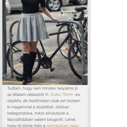
Tudtam, hogy nem minden helyzetre jó 
az általam választott 
M. Zuiko 75mm
 -es 
objektív, de ösztönösen csak ezt hoztam 
ki magammal a stúdióból. Jobban 
belegondolva, mikor elindultunk a 
lépcsőházban valami beugrott. Lehet, 
hogy jól jönne még a 
nemrégiben nagy 