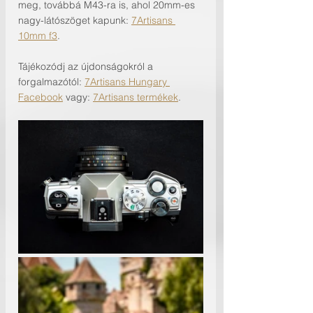
meg, továbbá M43-ra is, ahol 20mm-es 
nagy-látószöget kapunk: 
7Artisans 
10mm f3
.
Tájékozódj az újdonságokról a 
forgalmazótól: 
7Artisans Hungary 
Facebook
 vagy: 
7Artisans termékek
.