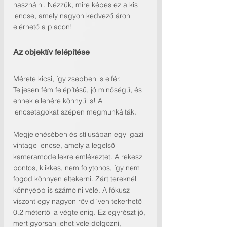
használni. Nézzük, mire képes ez a kis 
lencse, amely nagyon kedvező áron 
elérhető a piacon!
Az objektív felépítése
Mérete kicsi, így zsebben is elfér. 
Teljesen fém felépítésű, jó minőségű, és 
ennek ellenére könnyű is! A 
lencsetagokat szépen megmunkálták.
Megjelenésében és stílusában egy igazi 
vintage lencse, amely a legelső 
kameramodellekre emlékeztet. A rekesz 
pontos, klikkes, nem folytonos, így nem 
fogod könnyen eltekerni. Zárt tereknél 
könnyebb is számolni vele. A fókusz 
viszont egy nagyon rövid íven tekerhető 
0.2 métertől a végtelenig. Ez egyrészt jó, 
mert gyorsan lehet vele dolgozni, 