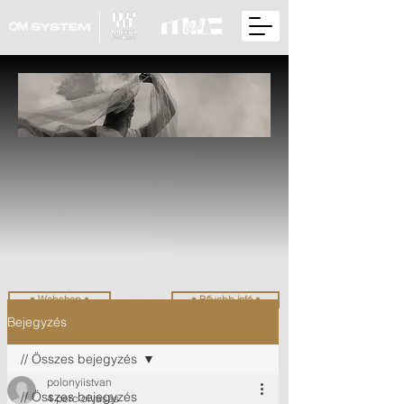
• Webshop •
• Bővebb infó •
Bejegyzés
// Összes bejegyzés
polonyiistvan
// Összes bejegyzés
4 perc olvasás