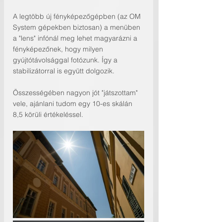
A legtöbb új fényképezőgépben (az OM 
System gépekben biztosan) a menüben 
a "lens" infónál meg lehet magyarázni a 
fényképezőnek, hogy milyen 
gyújtótávolsággal fotózunk. Így a 
stabilizátorral is együtt dolgozik.
Összességében nagyon jót "játszottam" 
vele, ajánlani tudom egy 10-es skálán 
8,5 körüli értékeléssel.