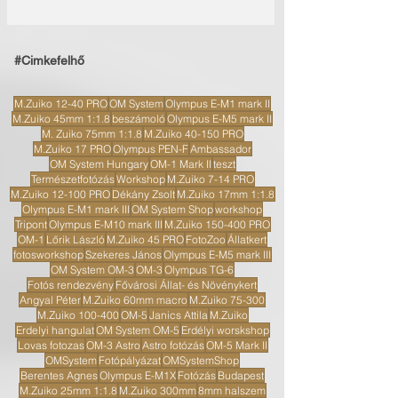
#Cimkefelhő
M.Zuiko 12-40 PRO
OM System
Olympus E-M1 mark II
M.Zuiko 45mm 1:1.8
beszámoló
Olympus E-M5 mark II
M. Zuiko 75mm 1:1.8
M.Zuiko 40-150 PRO
M.Zuiko 17 PRO
Olympus PEN-F
Ambassador
OM System Hungary
OM-1 Mark II
teszt
Természetfotózás
Workshop
M.Zuiko 7-14 PRO
M.Zuiko 12-100 PRO
Dékány Zsolt
M.Zuiko 17mm 1:1.8
Olympus E-M1 mark III
OM System Shop
workshop
Tripont
Olympus E-M10 mark III
M.Zuiko 150-400 PRO
OM-1
Lőrik László
M.Zuiko 45 PRO
FotoZoo
Állatkert
fotosworkshop
Szekeres János
Olympus E-M5 mark III
OM System OM-3
OM-3
Olympus TG-6
Fotós rendezvény
Fővárosi Állat- és Növénykert
Angyal Péter
M.Zuiko 60mm macro
M.Zuiko 75-300
M.Zuiko 100-400
OM-5
Janics Attila
M.Zuiko
Erdelyi hangulat
OM System OM-5
Erdélyi worskshop
Lovas fotozas
OM-3 Astro
Astro fotózás
OM-5 Mark II
OMSystem
Fotópályázat
OMSystemShop
Berentes Agnes
Olympus E-M1X
Fotózás
Budapest
M.Zuiko 25mm 1:1.8
M.Zuiko 300mm
8mm halszem