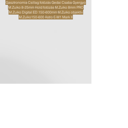
Gasztronomia
Csillag fotózás
Gedai Csaba
Gyergyo
M.Zuiko 8-25mm
Hold fotózás
M.Zuiko 8mm PRO
M.Zuiko Digital ED 150-600mm
M.Zuiko objektív
M.Zuiko150-600
Astro
E-M1 Mark II