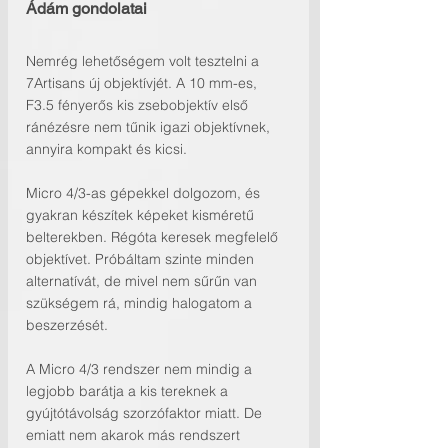
Ádám gondolatai
Nemrég lehetőségem volt tesztelni a 
7Artisans új objektívjét. A 10 mm-es, 
F3.5 fényerős kis zsebobjektív első 
ránézésre nem tűnik igazi objektívnek, 
annyira kompakt és kicsi.
Micro 4/3-as gépekkel dolgozom, és 
gyakran készítek képeket kisméretű 
belterekben. Régóta keresek megfelelő 
objektívet. Próbáltam szinte minden 
alternatívát, de mivel nem sűrűn van 
szükségem rá, mindig halogatom a 
beszerzését.
A Micro 4/3 rendszer nem mindig a 
legjobb barátja a kis tereknek a 
gyújtótávolság szorzófaktor miatt. De 
emiatt nem akarok más rendszert 