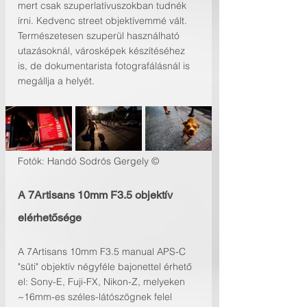
mert csak szuperlatívuszokban tudnék 
írni. Kedvenc street objektívemmé vált. 
Természetesen szuperül használható 
utazásoknál, városképek készítéséhez 
is, de dokumentarista fotografálásnál is 
megállja a helyét.
Fotók: Handó Sodrós Gergely ©
A 7Artisans 10mm F3.5 objektív 
elérhetősége
A 7Artisans 10mm F3.5 manual APS-C 
"süti" objektív négyféle bajonettel érhető 
el: Sony-E, Fuji-FX, Nikon-Z, melyeken 
~16mm-es széles-látószögnek felel 