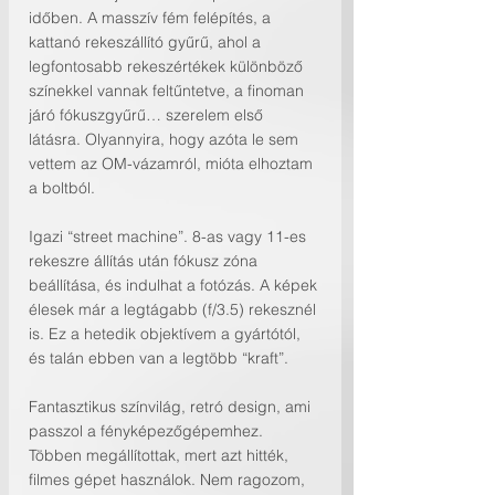
időben. A masszív fém felépítés, a 
kattanó rekeszállító gyűrű, ahol a 
legfontosabb rekeszértékek különböző 
színekkel vannak feltűntetve, a finoman 
járó fókuszgyűrű… szerelem első 
látásra. Olyannyira, hogy azóta le sem 
vettem az OM-vázamról, mióta elhoztam 
a boltból.
Igazi “street machine”. 8-as vagy 11-es 
rekeszre állítás után fókusz zóna 
beállítása, és indulhat a fotózás. A képek 
élesek már a legtágabb (f/3.5) rekesznél 
is. Ez a hetedik objektívem a gyártótól, 
és talán ebben van a legtöbb “kraft”.
Fantasztikus színvilág, retró design, ami 
passzol a fényképezőgépemhez. 
Többen megállítottak, mert azt hitték, 
filmes gépet használok. Nem ragozom, 