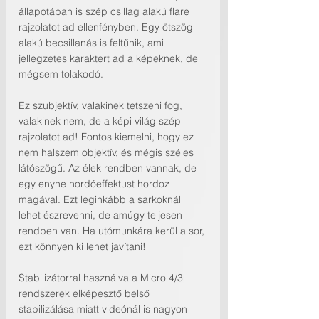
állapotában is szép csillag alakú flare 
rajzolatot ad ellenfényben. Egy ötszög 
alakú becsillanás is feltűnik, ami 
jellegzetes karaktert ad a képeknek, de 
mégsem tolakodó.
Ez szubjektív, valakinek tetszeni fog, 
valakinek nem, de a képi világ szép 
rajzolatot ad! Fontos kiemelni, hogy ez 
nem halszem objektív, és mégis széles 
látószögű. Az élek rendben vannak, de 
egy enyhe hordóeffektust hordoz 
magával. Ezt leginkább a sarkoknál 
lehet észrevenni, de amúgy teljesen 
rendben van. Ha utómunkára kerül a sor, 
ezt könnyen ki lehet javítani!
Stabilizátorral használva a Micro 4/3 
rendszerek elképesztő belső 
stabilizálása miatt videónál is nagyon 