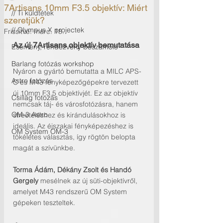
7Artisans 10mm F3.5 objektív: Miért
// Ti küldtétek
szeretjük?
// Olympus X projectek
Frissítve:
márc. 18.
Az új 7Artisans objektív bemutatása
Esemény, rendezvény beszámoló
Barlang fotózás workshop
Nyáron a gyártó bemutatta a MILC APS-
Astro fotózás
C és M43 fényképezőgépekre tervezett 
új 10mm F3.5 objektívjét. Ez az objektív 
Csillag fotózás
nemcsak táj- és városfotózásra, hanem 
OM-3 Astro
streeteléshez és kirándulásokhoz is 
ideális. Az éjszakai fényképezéshez is 
OM System OM-3
tökéletes választás, így rögtön belopta 
magát a szívünkbe.
Torma Ádám, Dékány Zsolt és Handó 
Gergely
 mesélnek az új süti-objektívről, 
amelyet M43 rendszerű OM System 
gépeken teszteltek.