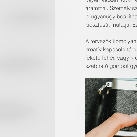
árammal. Személy sz
is ugyanúgy beállíth
kiosztását mutatja. E
A tervezők komolyan v
kreatív kapcsoló tárcs
fekete-fehér, vagy k
szabható gombot gyor