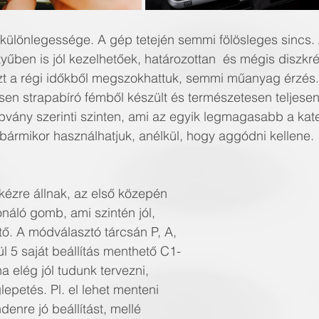
 különlegessége. A gép tetején semmi fölösleges sincs. 
űben is jól kezelhetőek, határozottan  és mégis diszkré
azt a régi időkből megszokhattuk, semmi műanyag érzés
esen strapabíró fémből készült és természetesen teljesen
abvány szerinti szinten, ami az egyik legmagasabb a kat
-bármikor használhatjuk, anélkül, hogy aggódni kellene.
l kézre állnak, az első közepén 
náló gomb, ami szintén jól, 
tő. A módválasztó tárcsán P, A, 
l 5 saját beállítás menthető C1-
a elég jól tudunk tervezni, 
epetés. Pl. el lehet menteni 
denre jó beállítást, mellé 