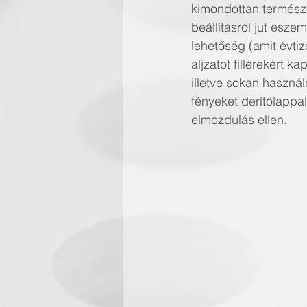
kimondottan természe
beállításról jut esze
lehetőség (amit évti
aljzatot fillérekért 
illetve sokan használ
fényeket derítőlappa
elmozdulás ellen.