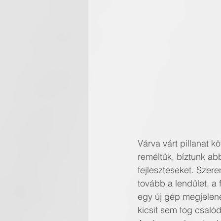
Várva várt pillanat k
reméltük, bíztunk ab
fejlesztéseket. Szer
tovább a lendület, a 
egy új gép megjelen
kicsit sem fog csaló