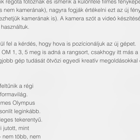
k régóta fotóznak és ismerik a különféle filmes fényké
és nem kamerának), nagyra fogják értékelni ezt az új fén
ezhetjük kamerának is). A kamera szót a videó készítésér
 használtuk.
l fel a kérdés, hogy hova is pozícionáljuk az új gépet.
 OM 1, 3, 5 meg is adná a rangsort, csakhogy itt más a 
egjobb gép tudását ötvözi egyedi kreatív megoldásokkal é
ltűnik a régi 
 formavilág. 
filmes Olympus 
onlít leginkább. 
leges tekerentyű. 
jutott, mint 
- nem több, nem 