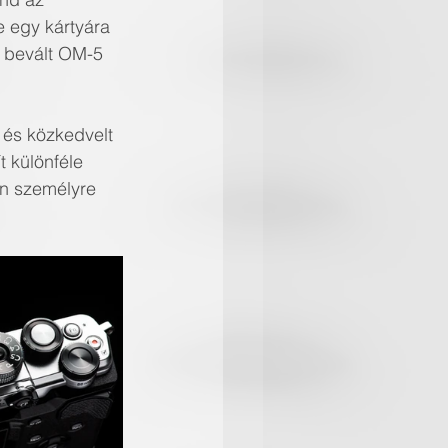
 egy kártyára 
 bevált OM-5 
 és közkedvelt 
t különféle 
en személyre 