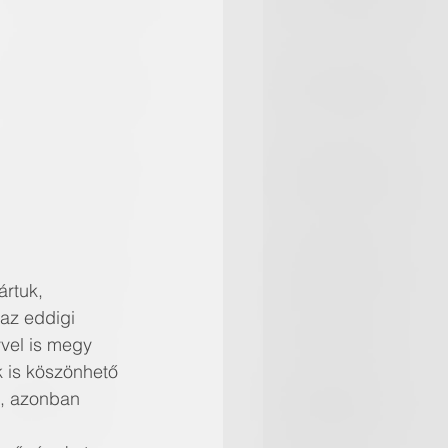
ártuk, 
az eddigi 
vel is megy 
k is köszönhető 
k, azonban 