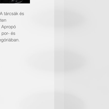
A tárcsák és 
ten 
. Apropó 
 por- és 
egóriában. 