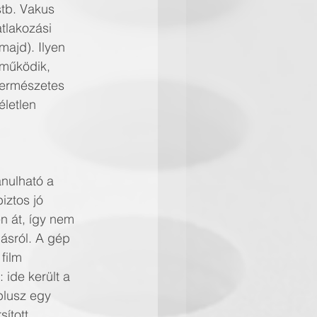
stb. Vakus 
tlakozási 
ajd). Ilyen 
 működik, 
természetes 
letlen 
nulható a 
iztos jó 
n át, így nem 
lásról. A gép 
film 
 ide került a 
plusz egy 
sított 