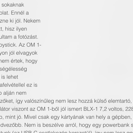
 sokaknak 
lat. Ennél a 
zne ki jól. Nekem 
, hisz ilyen 
ltam a fotózást.
joystick. Az OM 1-
on jól elvagyok 
t nem értek, hogy 
ységélesség 
is lehet 
felvétellel ez is 
p alján nem 
ezőket, így valószínűleg nem lesz hozzá külső elemtartó,
átor viszont az OM 1-ből jól ismert BLX-1 7,2 voltos, 2
b, mint jó. Mivel csak egy kártyának van hely a gépben, 
edvezőbb. Nem is beszélve arról, hogy egy powerbank s
tunk (az USB-C csatlakozón kerszetül), így nem lesz go