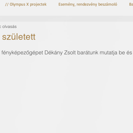
// Olympus X projectek
Esemény, rendezvény beszámoló
B
c olvasás
OM-3 Astro
OM System OM-3
 született
ényképezőgépet Dékány Zsolt barátunk mutatja be és ír