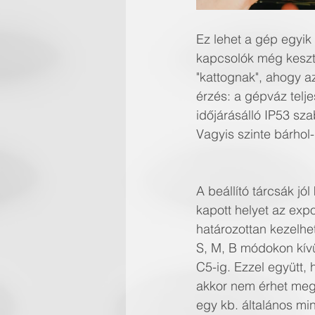
Ez lehet a gép egyik
kapcsolók még keszty
"kattognak", ahogy 
érzés: a gépváz telj
időjárásálló IP53 sz
Vagyis szinte bárhol
A beállító tárcsák jó
kapott helyet az expo
határozottan kezelhe
S, M, B módokon kívü
C5-ig. Ezzel együtt, h
akkor nem érhet megl
egy kb. általános min