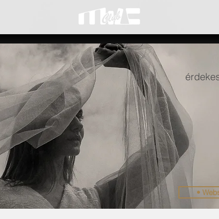
érdekes
• Web