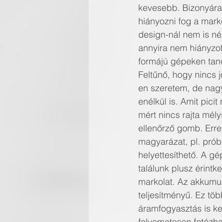
kevesebb. Bizonyára
hiányozni fog a marko
design-nál nem is né
annyira nem hiányzott
formájú gépeken tanu
Feltűnő, hogy nincs 
en szeretem, de nagy
enélkül is. Amit pici
mért nincs rajta mél
ellenőrző gomb. Erre 
magyarázat, pl. próba
helyettesíthető. A gé
találunk plusz érintk
markolat. Az akkumul
teljesítményű. Ez töb
áramfogyasztás is k
folyamatosan fotózha