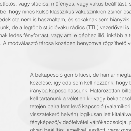
tfotós, vagy stúdiós, műfényes, vagy vakus beállítást, 
mbe, hogy nincs külső klasszikus vakuszinkron-zsinór csa
zedek óta nem is használtam, és sokaknak sem hiányzik m
kapunk, de a legtöbb stúdióvaku rádiós (TTL) vezérlővel is
nak ledes fényforrást, vagy ami e géphez illő, inkább a 
l. A módválasztó tárcsa középen benyomva rögzíthető vé
A bekapcsoló gomb kicsi, de hamar megta
kezelése, így oda sem kell nézzünk, hogy b
irányba kapcsolhassunk. Határozottan bille
kell tartanunk a véletlen ki- vagy bekapcso
tetején balra fent lévő kapcsoló (valamikori 
visszatekerő helyén) logikusan lett kitalálva:
fényképező/videófelvétel váltókapcsolója, 
olyan beállítás, amellyel lassított, vagy gyor