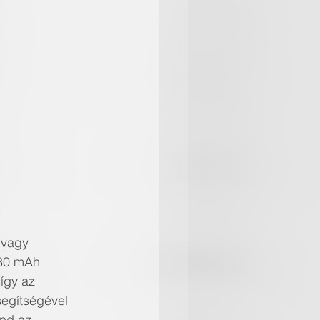
 vagy 
280 mAh 
így az 
egítségével 
nd az 