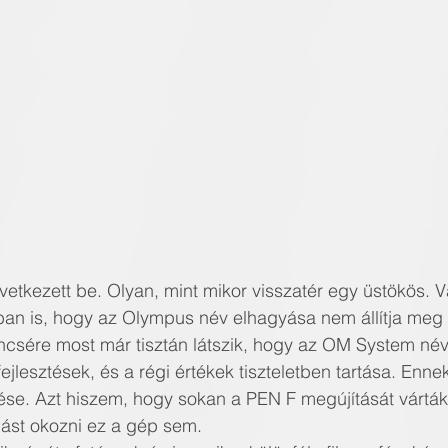
övetkezett be. Olyan, mint mikor visszatér egy üstökös. V
ban is, hogy az Olympus név elhagyása nem állítja meg 
encsére most már tisztán látszik, hogy az OM System név
fejlesztések, és a régi értékek tiszteletben tartása. Enne
ése. Azt hiszem, hogy sokan a PEN F megújítását vártá
dást okozni ez a gép sem.