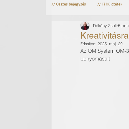
// Összes bejegyzés
// Ti küldtétek
Dékány Zsolt
5 per
Astro fotózás
Csillag fotózás
Kreativitásra
Frissítve:
2025. máj. 29.
Az OM System OM-3 f
benyomásait