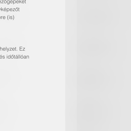
pezőgépeket 
yképezőt 
e (is) 
helyzet. Ez 
s időtállóan 