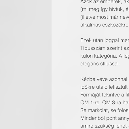
Azok az emberek, aki
(mi még így hívtuk, 
(illetve most már nev
alkalmas eszközökre
Ezek után joggal merü
Típusszám szerint az
külön kategória. A l
elegáns stílussal. 
Kézbe véve azonnal fe
időkre utaló letisztult
Formáját tekintve a 
OM 1-re, OM 3-ra has
Se markolat, se fölös
Mindenből pont annyi 
amire szükség lehet 