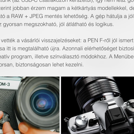
erint jobban érzem magam a kétkártyás modellekkel, de
ató a RAW + JPEG mentés lehetőség. A gép hátulja a jól
z gyorsan megszokható, jól átlátható és logikus. 
ették a vásárlói visszajelzéseket: a PEN F-ről jól ismert
a itt is megtalálható újra. Azonnali elérhetőséget biztosí
reatív program, illetve színválasztó módokhoz. A Menüb
san, biztonságosan lehet kezelni. 