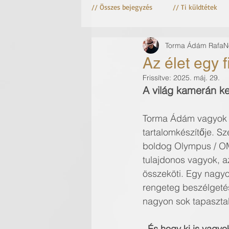
// Összes bejegyzés
// Ti küldtétek
Torma Ádám RafaNo
Astro fotózás
Csillag fotózás
Az élet egy f
Frissítve:
2025. máj. 29.
A világ kamerán ker
Torma Ádám vagyok a
tartalomkészítője. S
boldog Olympus / OM
tulajdonos vagyok, az 
összeköti. Egy nagyo
rengeteg beszélgetés
nagyon sok tapasztal
És hogy ki is vagyok