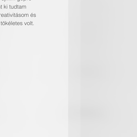
nt ki tudtam 
reativitásom és 
ökéletes volt.