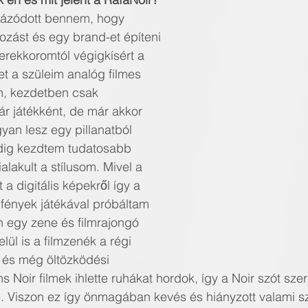
sztázódott bennem, hogy 
ozást és egy brand-et építeni 
kkoromtól végigkísért a 
met a szüleim analóg filmes 
tem, kezdetben csak 
játékként, de már akkor 
yan lesz egy pillanatból 
pedig kezdtem tudatosabb 
 kialakult a stílusom. Mivel a 
a digitális képekről így a 
ények játékával próbáltam 
́n egy zene és filmrajongó 
ül is a filmzenék a régi 
és még öltözködési 
́ns Noir filmek ihlette ruhákat hordok, így a Noir szót sz
e. Viszon ez így önmagában kevés és hiányzott valami 