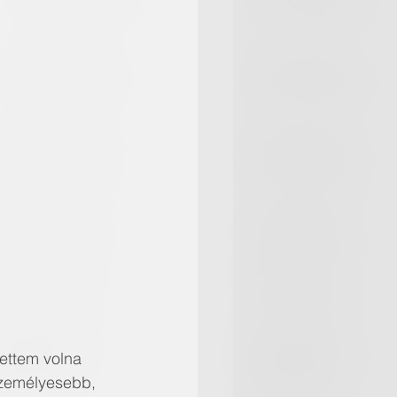
erettem volna 
személyesebb, 