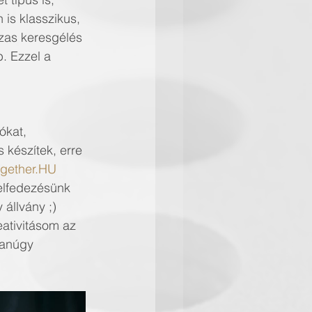
 is klasszikus, 
szas keresgélés 
. Ezzel a 
́kat, 
 készítek, erre 
ogether.HU
elfedezésünk 
́llvány ;)
ativitásom az 
yanúgy 