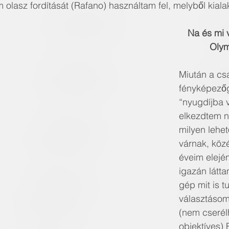
 olasz fordítását (Rafano) használtam fel, melyből kiala
Na és mi 
Olym
Miután a csa
fényképező
“nyugdíjba 
elkezdtem ne
milyen lehet
várnak, köze
éveim eleje
igazán látta
gép mit is tu
választáso
(nem cserélh
objektíves) 