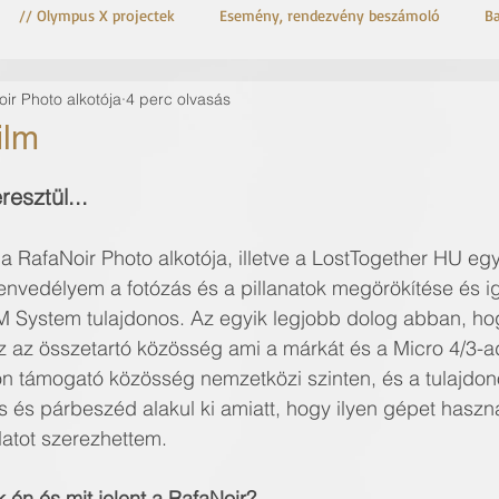
// Olympus X projectek
Esemény, rendezvény beszámoló
B
ir Photo alkotója
4 perc olvasás
OM-3 Astro
OM System OM-3
ilm
esztül...
 RafaNoir Photo alkotója, illetve a LostTogether HU egy
zenvedélyem a fotózás és a pillanatok megörökítése és 
 System tulajdonos. Az egyik legjobb dolog abban, h
az összetartó közösség ami a márkát és a Micro 4/3-ad
n támogató közösség nemzetközi szinten, és a tulajdono
 és párbeszéd alakul ki amiatt, hogy ilyen gépet haszna
atot szerezhettem.
 én és mit jelent a RafaNoir?