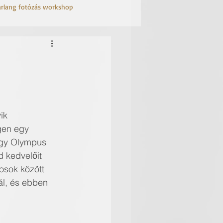
arlang fotózás workshop
ik 
igen egy 
ogy Olympus 
 kedvelőit 
sok között 
́l, és ebben 