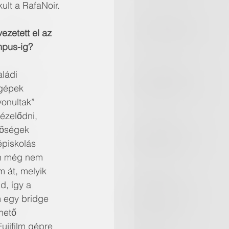
kult a RafaNoir.
vezetett el az 
pus-ig?
ládi 
gépek 
vonultak” 
́zelődni, 
őségek 
́piskolás 
́n még nem 
m át, melyik 
d, így a 
m egy bridge 
ető 
Fujifilm gépre 