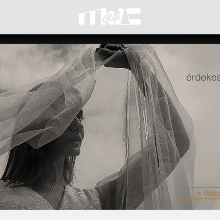
érdekes
• Web