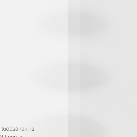
 tudásának, is 
t típus is, 