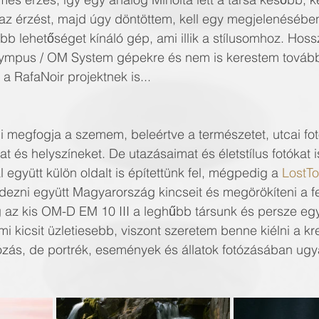
z érzést, majd úgy döntöttem, kell egy megjelenésében
̈bb lehetőséget kínáló gép, ami illik a stílusomhoz. Hos
 Olympus / OM System gépekre és nem is kerestem tovább
 a RafaNoir projektnek is...
 
 megfogja a szemem, beleértve a természetet, utcai foto
t és helyszíneket. De utazásaimat és életstílus fotókat is
̈tt külön oldalt is építettünk fel, mégpedig a 
LostT
edezni együtt Magyarország kincseit és megörökíteni a f
g az kis OM-D EM 10 III a leghűbb társunk és persze egy a
i kicsit üzletiesebb, viszont szeretem benne kiélni a kre
otózás, de portrék, események és állatok fotózásában ug