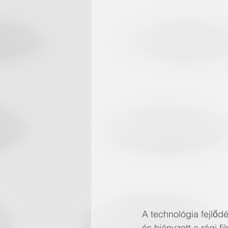
A technológia fejlőde
és hiányzott a régi fi