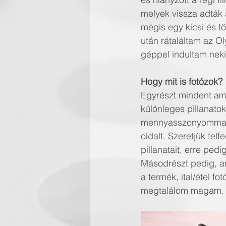
melyek vissza adták a
mégis egy kicsi és to
után rátaláltam az
géppel indultam neki
Hogy mit is fotózok? 
Egyrészt mindent ami
különleges pillanatoka
mennyasszonyommal egyu
oldalt. Szeretjük felf
pillanatait, erre pedi
Másodrészt pedig, am
a termék, ital/étel f
megtalálom magam.