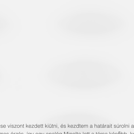
́se viszont kezdett kiütni, és kezdtem a határait súrolni a
lmes érzés, így egy analóg Minolta lett a társa később, ké