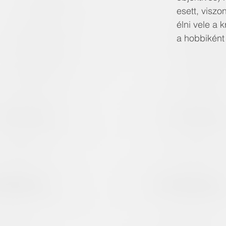
esett, viszo
élni vele a k
a hobbiként t