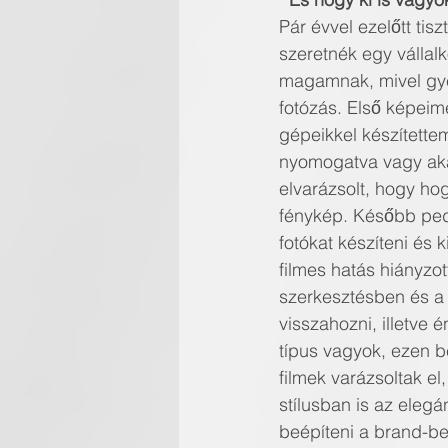
Pár évvel ezelőtt ti
szeretnék egy vállalk
magamnak, mivel gyere
fotózás. Első képei
gépeikkel készítet
nyomogatva vagy akár 
elvarázsolt, hogy hog
fénykép. Később 
fotókat készíteni és
filmes hatás hiányzott 
szerkesztésben és a f
visszahozni, illetve e
típus vagyok, ezen bel
filmek varázsoltak el, 
stílusban is az elega
beépíteni a brand-b