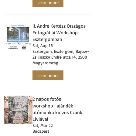
Learn more
II. André Kertész Országos
Fotográfiai Workshop
Esztergomban
Sat, Aug 16
Esztergom, Esztergom, Bajcsy-
Zsilinszky Endre utca 14, 2500
Magyarország
Learn more
2 napos fotós
workshop+ajándék
utómunka kurzus Czank
Líviával
Sat, Mar 22
Budapest