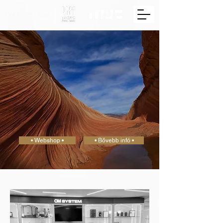
• Webshop •
• Bővebb infó •