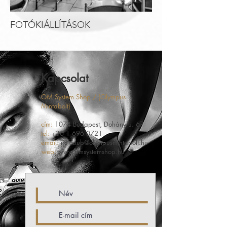
FOTÓKIÁLLÍTÁSOK
Kapcsolat
OM System Shop / (Olympus
Mintabolt)
cím:
1074 Budapest, Dohány u. 67
tel:
+36 1 696 0721
email:
milcclub@olympusmintabolt.hu
web:
www.omsystemshop.hu