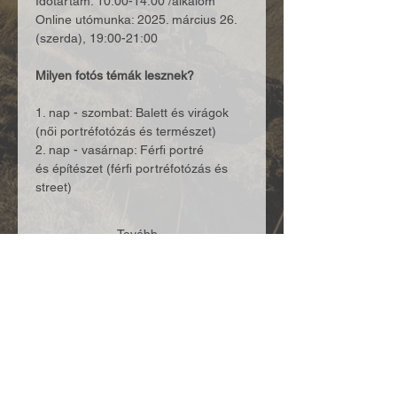
Időtartam: 10:00-14:00 /alkalom
Online utómunka: 2025. március 26. 
(szerda), 19:00-21:00
Milyen fotós témák lesznek?
1. nap - szombat: Balett és virágok 
(női portréfotózás és természet)
2. nap - vasárnap: Férfi portré 
és építészet (férfi portréfotózás és 
street)
Tovább...
Megosztás: