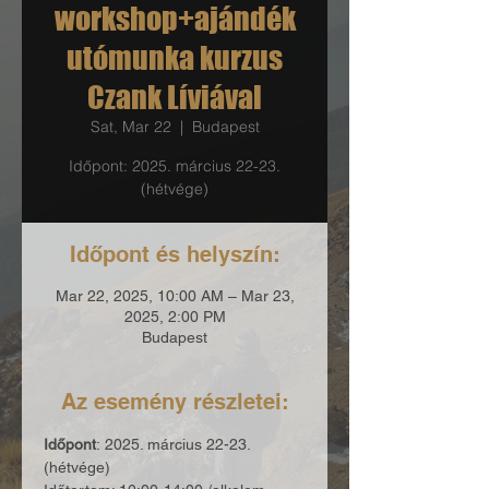
workshop+ajándék
utómunka kurzus
Czank Líviával
Sat, Mar 22
  |  
Budapest
Időpont: 2025. március 22-23.
(hétvége)
Időpont és helyszín:
Mar 22, 2025, 10:00 AM – Mar 23,
2025, 2:00 PM
Budapest
Az esemény részletei:
Időpont
: 2025. március 22-23. 
(hétvége)