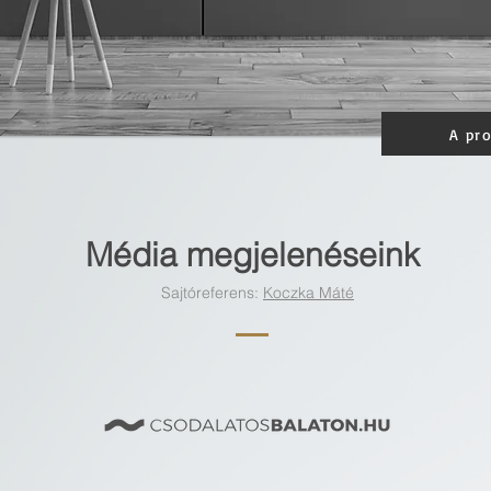
A pr
Média megjelenéseink
Sajtóreferens:
Koczka Máté