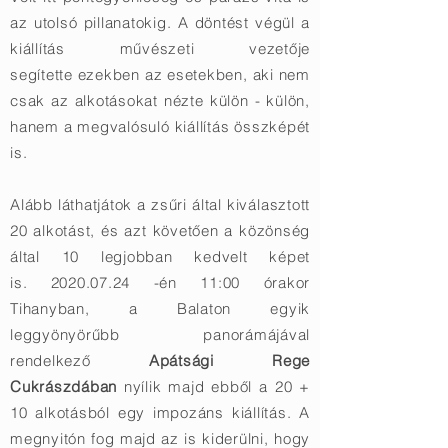
az utolsó pillanatokig. A döntést végül a
kiállítás művészeti vezetője
segítette ezekben az esetekben, aki nem
csak az alkotásokat nézte külön - külön,
hanem a megvalósuló kiállítás összképét
is.
Alább láthatjátok a zsűri által kiválasztott
20 alkotást, és azt követően a közönség
által 10 legjobban kedvelt képet
is.
2020.07.24
-én 11:00 órakor
Tihanyban, a Balaton egyik
leggyönyörűbb panorámájával
rendelkező
Apátsági Rege
Cukrászdában
nyílik majd ebből a 20 +
10 alkotásból egy impozáns kiállítás. A
megnyitón fog majd az is kiderülni, hogy