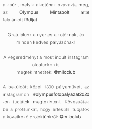
a zsűri, melyik alkotónak szavazta meg,
az
Olympus Mintabolt
által
felajánlott
fődíjat
.
Gratulálunk a nyertes alkotóknak, és
minden kedves pályázónak!
A végeredményt a most indult instagram
oldalunkon is
megtekinthetitek:
@milcclub
A beküldött közel 1300 pályaművet, az
instagramon
#olympusfotopalyazat2020
-on tudjátok megtekinteni. Kövessétek
be a profilunkat, hogy értesülni tudjatok
a következő projektünkről:
@milcclub