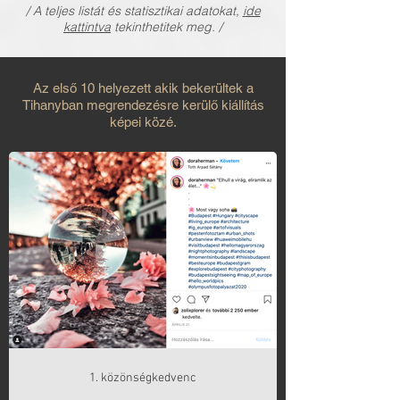
/ A teljes listát és statisztikai adatokat,
i
de
kattintva
tekinthetitek meg. /
Az első 10 helyezett akik bekerültek a
Tihanyban megrendezésre kerülő kiállítás
képei közé.
1. közönségkedvenc