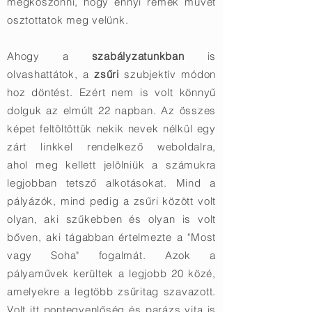
megköszönni, hogy ennyi remek művet
osztottatok meg velünk.
Ahogy a
szabályzatunkban
is
olvashattátok, a
zsűri
szubjektív módon
hoz döntést. Ezért nem is volt könnyű
dolguk az elmúlt 22 napban. Az összes
képet feltöltöttük nekik nevek nélkül egy
zárt linkkel rendelkező weboldalra,
ahol meg kellett jelölniük a számukra
legjobban tetsző alkotásokat. Mind a
pályázók, mind pedig a zsűri között volt
olyan, aki szűkebben és olyan is volt
bőven, aki tágabban értelmezte a "Most
vagy Soha" fogalmát. Azok a
pályaművek kerültek a legjobb 20 közé,
amelyekre a legtöbb zsűritag szavazott.
Volt itt pontegyenlőség és parázs vita is