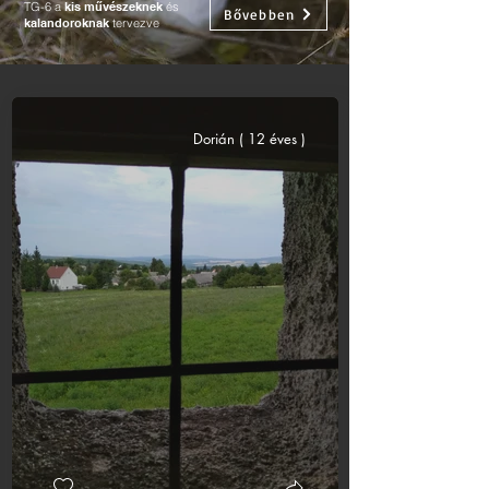
TG-6 a
kis művészeknek
és
Bővebben
kalandoroknak
tervezve
Dorián ( 12 éves )