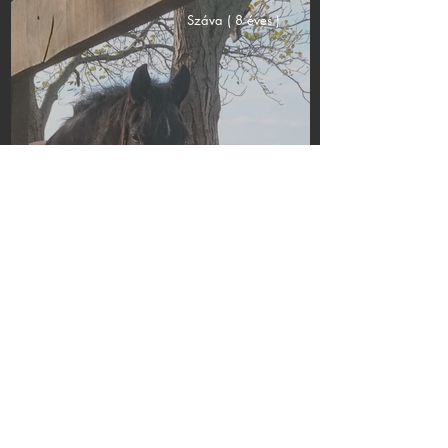
Száva ( 8 éves )
Ada ( 11 éves )