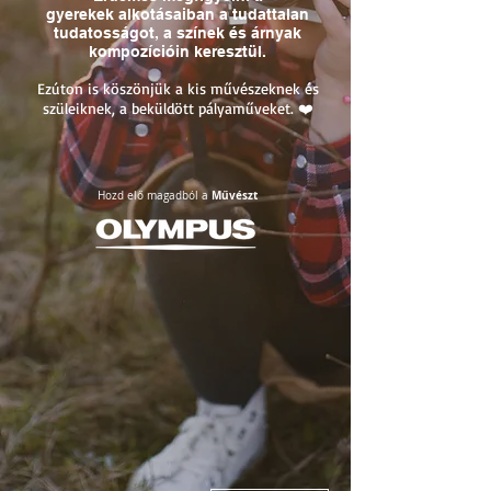
gyerekek alkotásaiban a tudattalan
tudatosságot, a színek és árnyak
kompozícióin keresztül.
Ezúton is köszönjük a kis művészeknek és
szüleiknek, a beküldött pályaműveket. ❤️
Művészt
Hozd elő magadból a