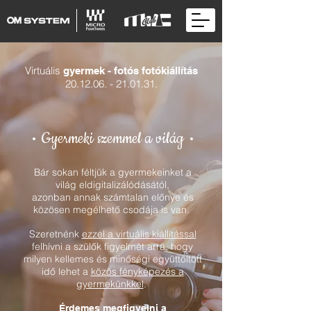
Virtuális
gyermek - fotós fotókiállítás
20.12.06. - 21.01.31.
•
•
G
yermeki szemmel a világ
Bár sokan féltjük a gyermekeinket a
világ eldigitalizálódásától,
azonban annak számtalan előnye és
közösen megélhető csodája is van.
Szeretnénk
ezzel a virtuális kiállítással
felhívni a szülők figyelmét arra, hogy
milyen kellemes és minőségi együttöltött
idő lehet a
közös fényképezés a
gyermekünkkel
.
Érdemes megfigyelni a