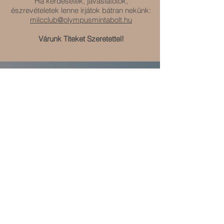
Ha kérdésetek, javaslatotok,
észrevételetek lenne írjátok bátran nekünk:
milcclub@olympusmintabolt.hu
Várunk Titeket Szeretettel!
Most vagy Soha pályázat fődíj
a legkreatívabb pályázó részére: