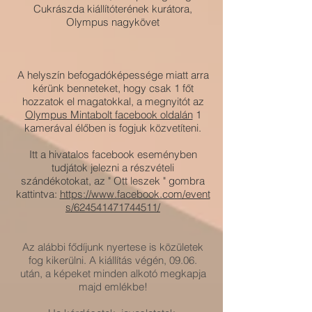
Cukrászda kiállítóterének kurátora,
Olympus nagykövet
A helyszín befogadóképessége miatt arra
kérünk benneteket, hogy csak 1 főt
hozzatok el magatokkal, a megnyitót az
Olympus Mintabolt facebook oldalán
1
kamerával élőben is fogjuk közvetíteni.
Itt a hivatalos facebook eseményben
tudjátok jelezni a részvételi
szándékotokat, az " Ott leszek " gombra
kattintva:
https://www.facebook.com/event
s/624541471744511/
Az alábbi fődíjunk nyertese is közületek
fog kikerülni.
A kiállítás végén, 09.06.
után, a képeket minden alkotó megkapja
majd emlékbe!