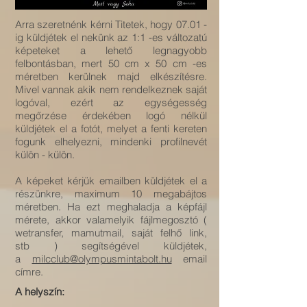
Arra szeretnénk kérni Titetek, hogy 07.01 -
ig küldjétek el nekünk az 1:1 -es változatú
képeteket a lehető legnagyobb
felbontásban, mert 50 cm x 50 cm -es
méretben kerülnek majd elkészítésre.
Mivel vannak akik nem rendelkeznek saját
logóval, ezért az egységesség
megőrzése érdekében logó nélkül
küldjétek el a fotót, melyet a fenti kereten
fogunk elhelyezni, mindenki profilnevét
külön - külön.
A képeket kérjük emailben küldjétek el a
részünkre, maximum 10 megabájtos
méretben. Ha ezt meghaladja a képfájl
mérete, akkor valamelyik fájlmegosztó (
wetransfer, mamutmail, saját felhő link,
stb ) segítségével küldjétek,
a
milcclub@olympusmintabolt.hu
email
címre.
A helyszín: