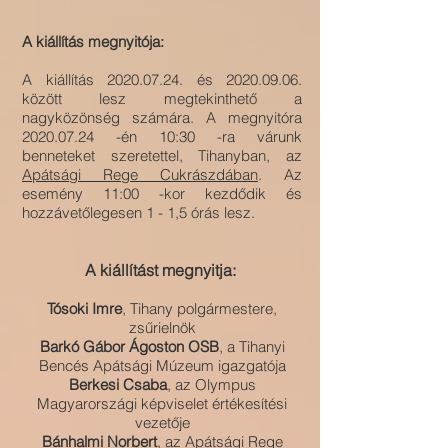
A kiállítás megnyitója:
A kiállítás
2020.07.24
. és
2020.09.06
.
között lesz megtekinthető a
nagyközönség számára. A megnyitóra
2020.07.24
-én 10:30 -ra várunk
benneteket szeretettel, Tihanyban, az
Apátsági Rege Cukrászdában
. Az
esemény 11:00 -kor kezdődik és
hozzávetőlegesen 1 - 1,5 órás lesz.
A kiállítást megnyitja:
Tósoki Imre
, Tihany polgármestere,
zsűrielnök
Barkó Gábor Ágoston OSB
, a
Tihanyi
Bencés Apátsági Múzeum igazgatója
Berkesi Csaba
, az Olympus
Magyarországi képviselet értékesítési
vezetője
Bánhalmi Norbert
, az Apátsági Rege