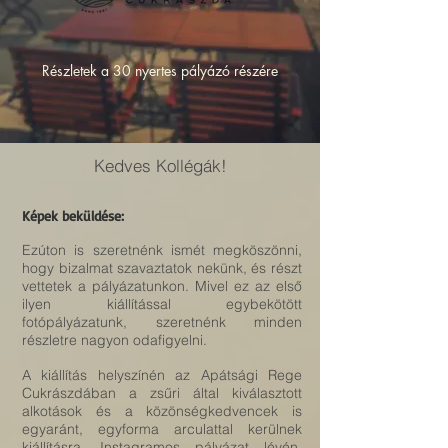
Részletek a 30 nyertes pályázó részére
Kedves Kollégák!
Képek beküldése:
Ezúton is szeretnénk ismét megköszönni,
hogy bizalmat szavaztatok nekünk, és részt
vettetek a pályázatunkon. Mivel ez az első
ilyen kiállítással egybekötött
fotópályázatunk, szeretnénk minden
részletre nagyon odafigyelni.
A kiállítás helyszínén az Apátsági Rege
Cukrászdában a zsűri által kiválasztott
alkotások és a közönségkedvencek is
egyaránt, egyforma arculattal kerülnek
kiállításra. Instagramos pályázat lévén,