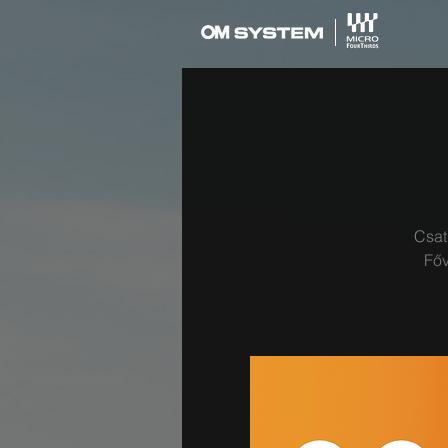
Csat
Főv