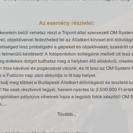
Az esemény részletei:
eretein belül vehetsz részt a Tripont által szervezett OM Syste
 objektíveivel fedezheted fel az Állatkert kincset érő élővilágát!
etőséged lesz próbálgatni a gépeket és objektíveket, szakértő c
elmerülő kérdésed! A fotópontokon kollégáink mellett ott lesz a
eg érdekes dolgot tudhatsz meg a helyben élő állatokról, viselk
friss kávéval és pogácsával várunk, és itt lesz az OM System 
 Fotózoo nap záró akkordja is itt kap helyet.
tudj meg többet a Budapesti Állatkert élővilágáról és teszteld t
! Ne csak résztvevő legyél, hanem nyertes is: 2.500.000 Ft érté
tegóriában pályázva vihetnek haza a legjobb fotók készítői! OM 
ok,…
Tovább...