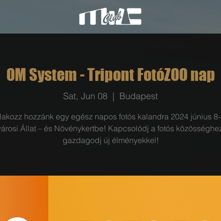
OM System - Tripont FotóZOO nap
Sat, Jun 08
  |  
Budapest
lakozz hozzánk egy egész napos fotós kalandra 2024 június 8-
árosi Állat – és Növénykertbe! Kapcsolódj a fotós közösséghe
gazdagodj új élményekkel!