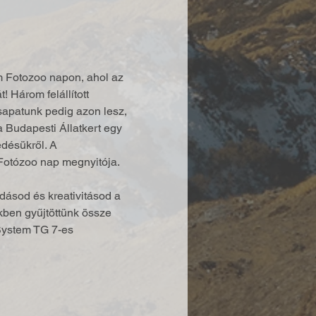
m Fotozoo napon, ahol az 
 Három felállított 
sapatunk pedig azon lesz, 
 Budapesti Állatkert egy 
edésükről. A 
Fotózoo nap megnyitója. 
udásod és kreativitásod a 
kben gyűjtöttünk össze 
System TG 7-es 