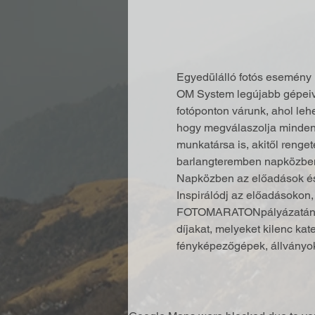
Egyedülálló fotós esemény k
OM System legújabb gépeivel,
fotóponton várunk, ahol leh
hogy megválaszolja minden f
munkatársa is, akitől renget
barlangteremben napközben 
Napközben az előadások és a
Inspirálódj az előadásokon, 
FOTOMARATON
pályázatán
díjakat, melyeket kilenc ka
fényképezőgépek, állvány