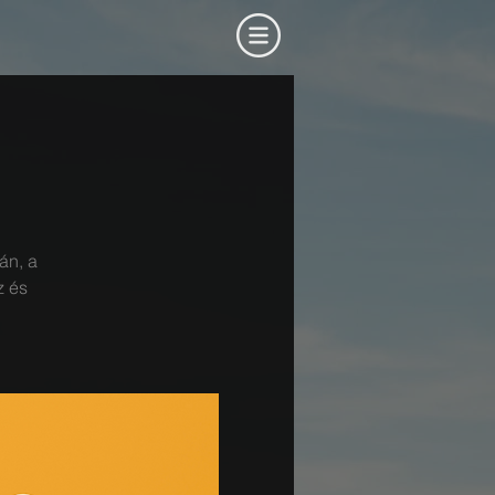
án, a
z és