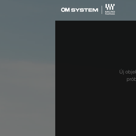
Új obje
prób