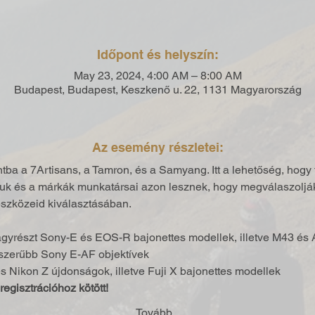
Időpont és helyszín:
May 23, 2024, 4:00 AM – 8:00 AM
Budapest, Budapest, Keszkenő u. 22, 1131 Magyarország
Az esemény részletei:
ntba a 7Artisans, a Tamron, és a Samyang. Itt a lehetőség, hogy 
tuk és a márkák munkatársai azon lesznek, hogy megválaszoljá
eszközeid kiválasztásában.
yrészt Sony-E és EOS-R bajonettes modellek, illetve M43 és
zerűbb Sony E-AF objektívek
 Nikon Z újdonságok, illetve Fuji X bajonettes modellek
egisztrációhoz kötött!
Tovább...