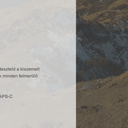
teszteld a kiszemelt 
k minden felmerülő 
 APS-C