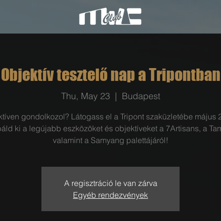
Objektív tesztelő nap a Tripontban
Thu, May 23
  |  
Budapest
ktíven gondolkozol? Látogass el a Tripont szaküzletébe május 
áld ki a legújabb eszközöket és objektíveket a 7Artisans, a Ta
valamint a Samyang palettájáról!
A regisztráció le van zárva
Egyéb rendezvények