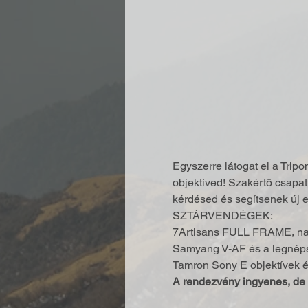
Egyszerre látogat el a Tripo
objektíved! Szakértő csapa
kérdésed és segítsenek új 
SZTÁRVENDÉGEK:
7Artisans FULL FRAME, nag
Samyang V-AF és a legnéps
Tamron Sony E objektívek és
A rendezvény ingyenes, de r