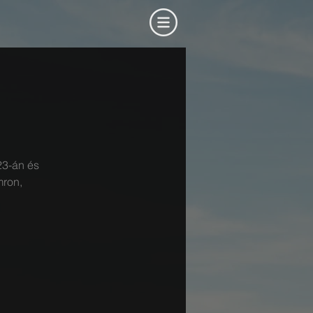
23-án és
mron,