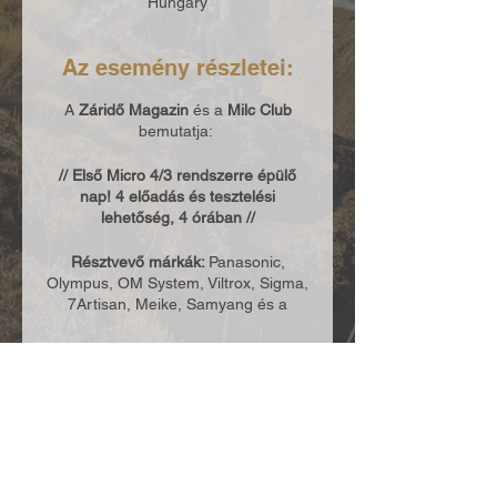
Hungary
Az esemény részletei:
A
Záridő Magazin
és a
Milc Club
bemutatja:
// Első Micro 4/3 rendszerre épülő
nap! 4 előadás és tesztelési
lehetőség, 4 órában //
Résztvevő márkák:
Panasonic,
Olympus, OM System, Viltrox, Sigma,
7Artisan, Meike, Samyang és a
sztárvendégünk a Nanlite
Résztvevő partnereink:
Panasonic
,
Olympus Mintabolt
,
Studio Line
FototechNIKA
,
Tripont Kft.
,
Fotoplus
Megosztás:
Kft
.,
Advesphoto Kft.
Előadóink: