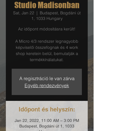
Studio Madisonban
Sat, Jan 22
  |  
Budapest, Bogdáni út
1, 1033 Hungary
Az időpont módosításra került!
A Micro 4/3 rendszer legnagyobb
képviselői összefognak és 4 work
shop keretein belül, bemutatják a
termékkínálatukat.
A regisztráció le van zárva
Egyéb rendezvények
Időpont és helyszín:
Jan 22, 2022, 11:00 AM – 3:00 PM
Budapest, Bogdáni út 1, 1033