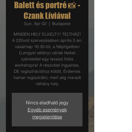
Balett és portré 📸 -
Czank Líviával
Sun, Apr 02
  |  
Budapest
MINDEN HELY ELKELT!!! TELTHÁZ!
A 220volt szervezésében április 2-án,
vasárnap 16:30-tól, a Népligetben
(Lengyel sétány) várlak titeket
szeretettel egy tavaszi fotós
workshopra! A részvétel ingyenes,
DE regisztrációhoz kötött. Érdemes
hamar regisztrálni, mert alig maradt
néhány hely.
Nincs eladható jegy
Egyéb események
megjelenítése