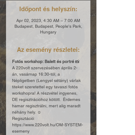
Időpont és helyszín:
Apr 02, 2023, 4:30 AM – 7:00 AM
Budapest, Budapest, People's Park,
Hungary
Az esemény részletei:
Fotós workshop: Balett és portré
 📸 
A 220volt szervezésében április 2-
án, vasárnap 16:30-tól, a 
Népligetben (Lengyel sétány) várlak 
titeket szeretettel egy tavaszi fotós 
workshopra! A részvétel ingyenes, 
DE regisztrációhoz kötött.  Èrdemes 
hamar regisztrálni, mert alig maradt 
néhány hely. ☺️ 
Regisztáció: 
https://www.220volt.hu/OM-SYSTEM-
esemeny