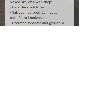
Neked szól ez a workshop: 
- Ha érdekel a fotózás 
- Szívesen kipróbálnád magad 
balett/portré fotózásban 
- Szeretnél tapasztalatot gyűjteni a 
fotós eszközökről és a 
használatukról  
Tovább...
Megosztás: