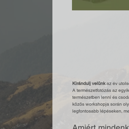
Kirándulj velünk
 az év utol
A természetfotózás az egyik
természetben lenni és csodál
közös workshopja során oly
legfontosabb lépéseken, mel
Amiért mindenk