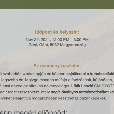
Időpont és helyszín:
Nov 29, 2024, 12:00 PM – 3:00 PM
Gánt, Gánt, 8082 Magyarország
Az esemény részletei:
só szabadtéri workshopján és közben 
sajátítsd el a természetfotó
 legszebb és  legizgalmasabb műfaja a fotózásnak, különösen, h
attal nézed az állat- és növényvilágot. 
Lőrik László
 OM SYSTEM
an tudást szerezhetsz, mely 
segít látványos természetfotókat ké
yeket elsajátítva magabiztosan készíthetsz pazar képeket.
épp megéri eljönnöd: