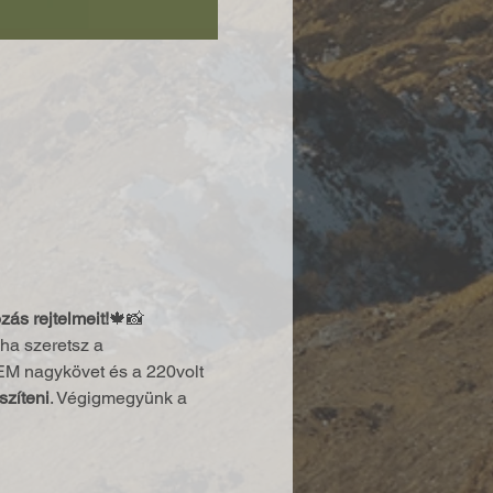
zás rejtelmeit!
🍁📸
a szeretsz a  
 nagykövet és a 220volt 
szíteni
. Végigmegyünk a 