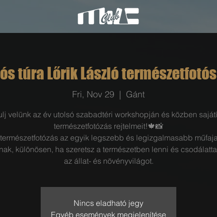
ós túra Lőrik László természetfotó
Fri, Nov 29
  |  
Gánt
lj velünk az év utolsó szabadtéri workshopján és közben sajátí
természetfotózás rejtelmeit!🍁📸
 természetfotózás az egyik legszebb és legizgalmasabb műfaja
nak, különösen, ha szeretsz a természetben lenni és csodálatt
az állat- és növényvilágot.
Nincs eladható jegy
Egyéb események megjelenítése