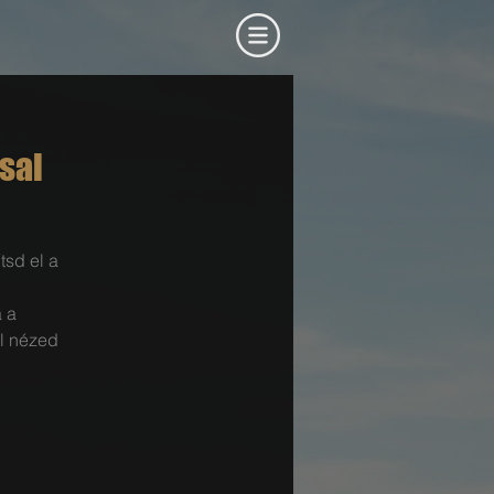
ssal
tsd el a
 a
al nézed