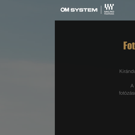
Fot
Kirándu
A
fotózás