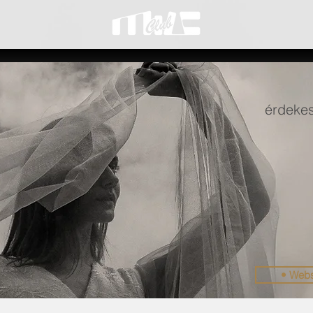
érdekes
• Web