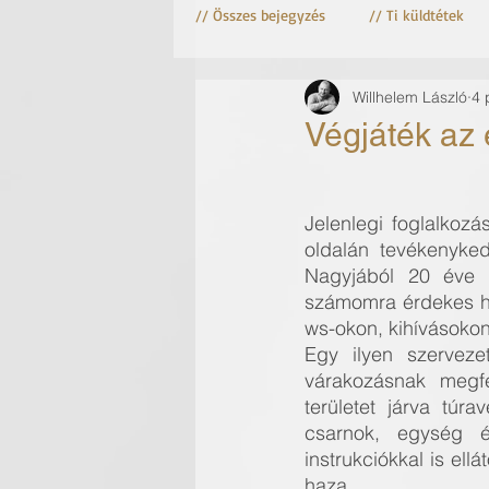
// Összes bejegyzés
// Ti küldtétek
Willhelem László
4 
Astro fotózás
Csillag fotózás
Végjáték az 
Jelenlegi foglalkoz
oldalán tevékenyked
Nagyjából 20 éve k
számomra érdekes he
ws-okon, kihívásokon
Egy ilyen szervezet
várakozásnak megfe
területet járva túr
csarnok, egység ér
instrukciókkal is ell
haza.