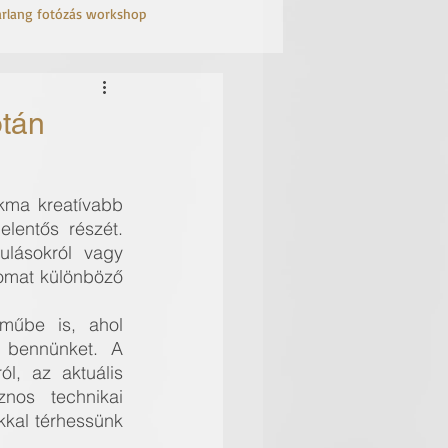
arlang fotózás workshop
otán
ma kreatívabb 
lentős részét. 
lásokról vagy 
omat különböző 
műbe is, ahol 
 bennünket. A 
l, az aktuális 
nos technikai 
kkal térhessünk 