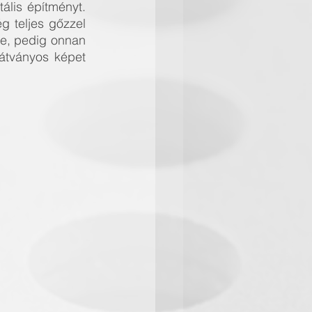
lis építményt. 
g teljes gőzzel 
e, pedig onnan 
látványos képet 