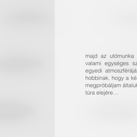
majd az utómunka s
valami egységes szí
egyedi atmoszféráj
hobbinak, hogy a kép
megpróbáljam általuk
túra elejére…