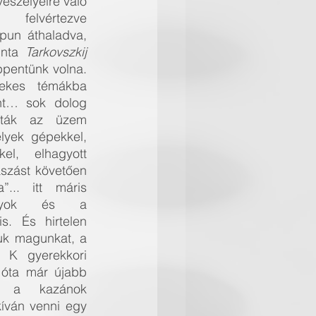
veszélyeire való 
 felvértezve 
pun áthaladva, 
nta 
Tarkovszkij 
pentünk volna. 
kes témákba 
int… sok dolog 
yták az üzem 
lyek gépekkel, 
kel, elhagyott 
szást követően 
... itt máris 
ányok és a 
s. És hirtelen 
egy másik jelenetben találtuk magunkat, a 
, K gyerekkori 
óta már újabb 
e a kazánok 
íván venni egy 