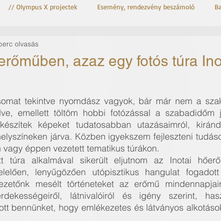
// Olympus X projectek
Esemény, rendezvény beszámoló
B
perc olvasás
OM-3 Astro
OM System OM-3
erőműben, azaz egy fotós túra In
ásomat tekintve nyomdász vagyok, bár már nem a szak
ve, emellett töltöm hobbi fotózással a szabadidőm je
észítek képeket tudatosabban utazásaimról, kirándu
lyszíneken járva. Közben igyekszem fejleszteni tudás
 vagy éppen vezetett tematikus túrákon.
t túra alkalmával sikerült eljutnom az Inotai hőerő
lelően, lenyűgözően utópisztikus hangulat fogadott
avezetőnk mesélt történeteket az erőmű mindennapjairó
dekességeiről, látnivalóiról és igény szerint, hasz
átott bennünket, hogy emlékezetes és látványos alkotáso