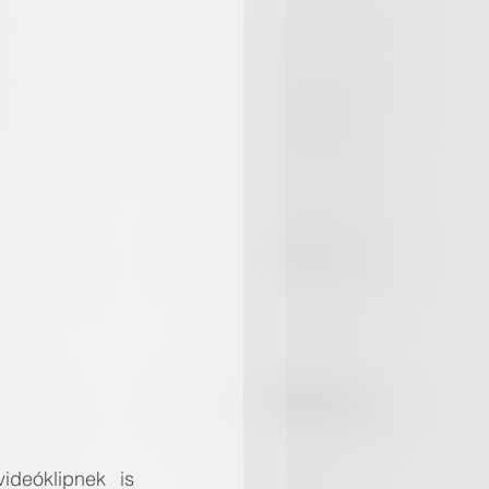
deóklipnek is 