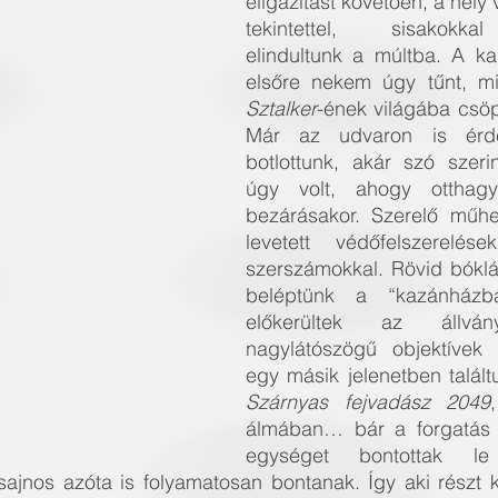
eligazítást követően, a hely 
tekintettel, sisakokkal
elindultunk a múltba. A ka
elsőre nekem úgy tűnt, mi
Sztalker
-ének
világába csöp
Már az udvaron is érde
botlottunk, akár szó szer
úgy volt, ahogy otthag
bezárásakor. Szerelő műhe
levetett védőfelszerelések
szerszámokkal. Rövid bóklá
beléptünk a “kazánházba”
előkerültek az állv
nagylátószögű objektívek i
Szárnyas fejvadász 2049
álmában… bár a forgatás 
egységet bontottak l
sajnos azóta is folyamatosan bontanak. Így aki részt k