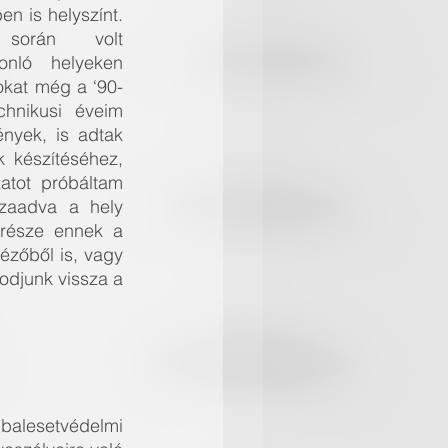
en is helyszínt. 
 során volt 
nló helyeken 
okat még a ‘90-
hnikusi éveim 
nyek, is adtak 
k készítéséhez, 
tot próbáltam 
zaadva a hely 
része ennek a 
zőből is, vagy 
djunk vissza a 
balesetvédelmi 