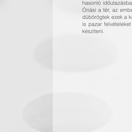
hasonló időutazásban
Óriási a tér, az embe
dübörögtek ezek a ka
is pazar felvételeket
készíteni.