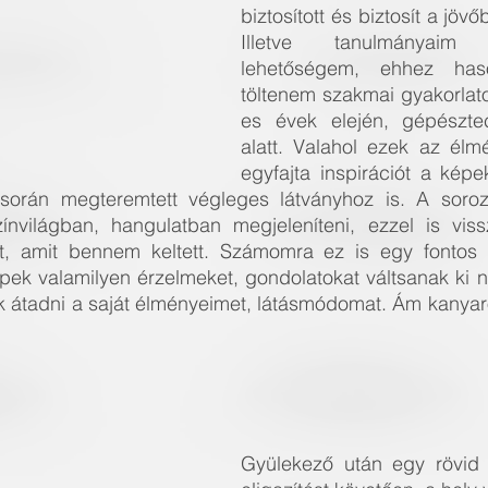
biztosított és biztosít a jövőb
Illetve tanulmányaim
lehetőségem, ehhez haso
töltenem szakmai gyakorlat
es évek elején, gépésztec
alatt. Valahol ezek az élmé
egyfajta inspirációt a képe
orán megteremtett végleges látványhoz is. A soroza
nvilágban, hangulatban megjeleníteni, ezzel is viss
át, amit bennem keltett. Számomra ez is egy fontos 
ek valamilyen érzelmeket, gondolatokat váltsanak ki né
 átadni a saját élményeimet, látásmódomat. Ám kanyaro
Gyülekező után egy rövid 