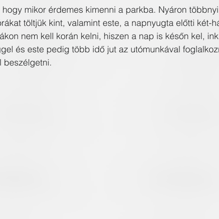
k, hogy mikor érdemes kimenni a parkba. Nyáron többnyi
órákat töltjük kint, valamint este, a napnyugta előtti két
rákon nem kell korán kelni, hiszen a nap is későn kel, in
ggel és este pedig több idő jut az utómunkával foglalkoz
l beszélgetni.