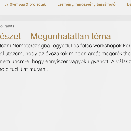
// Olympus X projectek
Esemény, rendezvény beszámoló
B
 olvasás
OM-3 Astro
OM System OM-3
mészet – Megunhatatlan téma
otózni Németországba, egyedül és fotós workshopok kere
al utazom, hogy az évszakok minden arcát megörökíth
 nem unom-e, hogy ennyiszer vagyok ugyanott. A válasz
dig tud újat mutatni.