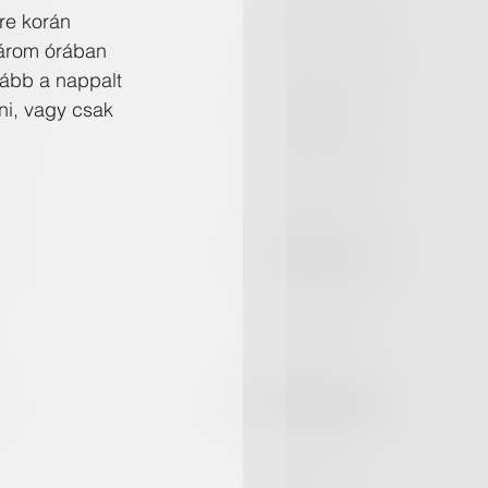
re korán 
-három órában 
kább a nappalt 
ni, vagy csak 