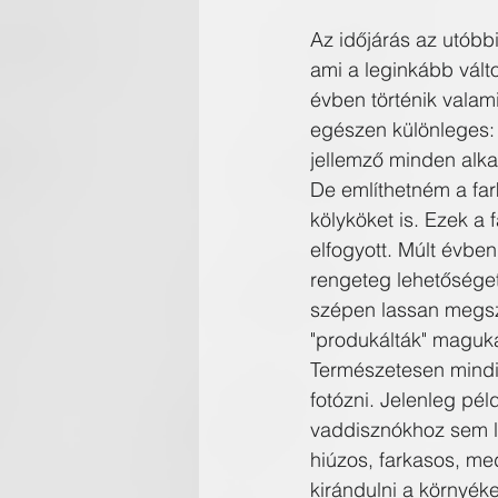
Az időjárás az utóbb
ami a leginkább válto
évben történik valami
egészen különleges: 
jellemző minden alk
De említhetném a fark
kölyköket is. Ezek a
elfogyott. Múlt évben
rengeteg lehetőséget 
szépen lassan megszo
"produkálták" maguk
Természetesen mindig
fotózni. Jelenleg pél
vaddisznókhoz sem le
hiúzos, farkasos, me
kirándulni a környék