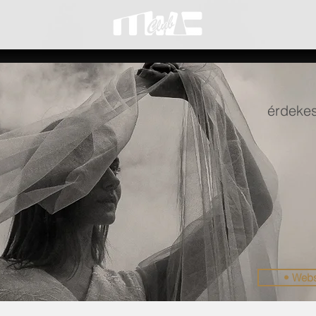
érdekes
• Web