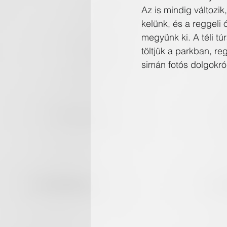
Az is mindig változi
kelünk, és a reggeli 
megyünk ki. A téli tú
töltjük a parkban, re
simán fotós dolgokró