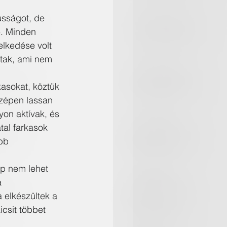
usságot, de 
e. Minden 
elkedése volt 
ztak, ami nem 
kasokat, köztük 
szépen lassan 
yon aktívak, és 
tal farkasok 
bb 
p nem lehet 
 
 elkészültek a 
csit többet 