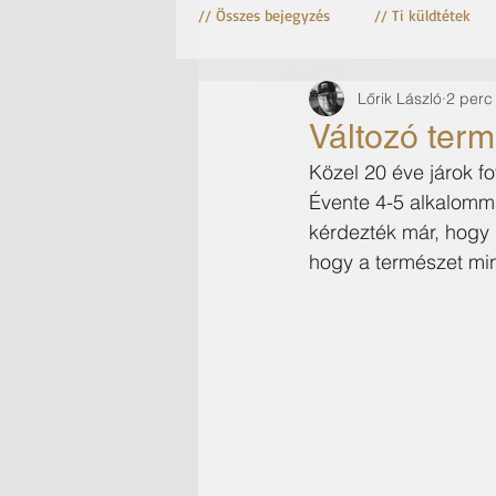
// Összes bejegyzés
// Ti küldtétek
Lőrik László
2 perc
Astro fotózás
Csillag fotózás
Változó ter
Közel 20 éve járok f
Évente 4-5 alkalomm
kérdezték már, hogy
hogy a természet min