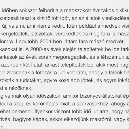
i időben sokszor felborítja a megszokott évszakos ciklik
zatossá teszi a kint töltött időt, az az állatok viselkedés
 új, valami, ami kiemelkedik. Idén például a medvék vis
kergetőztek, játszottak, verekedtek és még fára is más
alomra. Legutóbb 2004-ben láttam fára mászó medvét!
asokat is. A 2000-es évek elején telepítettek be ide far
 farkasok az évek során megöregedtek, és a létszámuk 
 azonban két fiatal farkast telepítettek be, akik most nag
biztosítanak a fotózásra. Jó volt látni, ahogy a félénk fia
kták a turistákat, egyre közelebb jöttek, és egyre inká
at a nézőknek.
 vannak olyan időszakok, amikor bizonyos állatokat ép
dául a száj- és körömfájás miatt a szarvasokhoz, ahogy a
het bemenni. Ilyenkor viszont több idő jut arra, hogy ha
dvés, baglyos képek, akkor elkezdjünk makrózni, vagy ki
en.