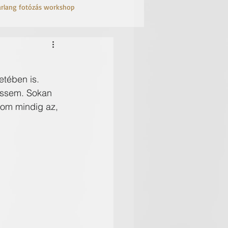
arlang fotózás workshop
tében is. 
essem. Sokan 
om mindig az, 