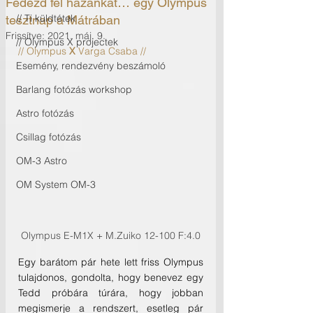
Fedezd fel hazánkat… egy Olympus
// Ti küldtétek
tesztnap a Mátrában
Frissítve:
2021. máj. 9.
// Olympus X projectek
// Olympus
 X
 Varga Csaba //
Esemény, rendezvény beszámoló
Barlang fotózás workshop
Astro fotózás
Csillag fotózás
OM-3 Astro
OM System OM-3
Olympus E-M1X + M.Zuiko 12-100 F:4.0
Egy barátom pár hete lett friss Olympus 
tulajdonos, gondolta, hogy benevez egy 
Tedd próbára túrára, hogy jobban 
megismerje a rendszert, esetleg pár 