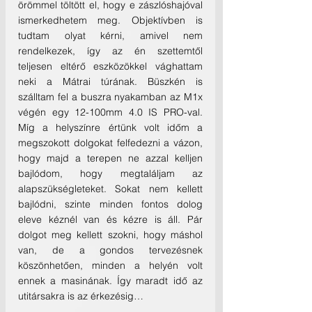
örömmel töltött el, hogy e zászlóshajóval 
ismerkedhetem meg. Objektívben is 
tudtam olyat kérni, amivel nem 
rendelkezek, így az én szettemtől 
teljesen eltérő eszközökkel vághattam 
neki a Mátrai túrának. Büszkén is 
szálltam fel a buszra nyakamban az M1x 
végén egy 12-100mm 4.0 IS PRO-val. 
Míg a helyszínre értünk volt időm a 
megszokott dolgokat felfedezni a vázon, 
hogy majd a terepen ne azzal kelljen 
bajlódom, hogy megtaláljam az 
alapszükségleteket. Sokat nem kellett 
bajlódni, szinte minden fontos dolog 
eleve kéznél van és kézre is áll. Pár 
dolgot meg kellett szokni, hogy máshol 
van, de a gondos tervezésnek 
köszönhetően, minden a helyén volt 
ennek a masinának. Így maradt idő az 
utitársakra is az érkezésig…