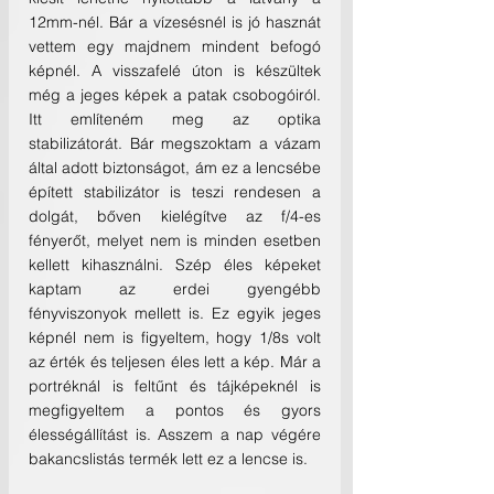
12mm-nél. Bár a vízesésnél is jó hasznát 
vettem egy majdnem mindent befogó 
képnél. A visszafelé úton is készültek 
még a jeges képek a patak csobogóiról. 
Itt említeném meg az optika 
stabilizátorát. Bár megszoktam a vázam 
által adott biztonságot, ám ez a lencsébe 
épített stabilizátor is teszi rendesen a 
dolgát, bőven kielégítve az f/4-es 
fényerőt, melyet nem is minden esetben 
kellett kihasználni. Szép éles képeket 
kaptam az erdei gyengébb 
fényviszonyok mellett is. Ez egyik jeges 
képnél nem is figyeltem, hogy 1/8s volt 
az érték és teljesen éles lett a kép. Már a 
portréknál is feltűnt és tájképeknél is 
megfigyeltem a pontos és gyors 
élességállítást is. Asszem a nap végére 
bakancslistás termék lett ez a lencse is.