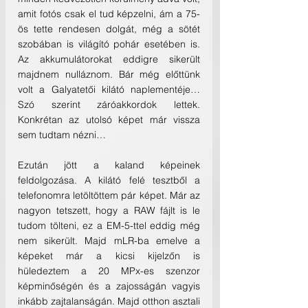
amit fotós csak el tud képzelni, ám a 75-
ös tette rendesen dolgát, még a sötét 
szobában is világító pohár esetében is. 
Az akkumulátorokat eddigre sikerült 
majdnem nulláznom. Bár még előttünk 
volt a Galyatetői kilátó naplementéje… 
Szó szerint záróakkordok lettek. 
Konkrétan az utolsó képet már vissza 
sem tudtam nézni…
Ezután jött a kaland képeinek 
feldolgozása. A kilátó felé tesztből a 
telefonomra letöltöttem pár képet. Már az 
nagyon tetszett, hogy a RAW fájlt is le 
tudom tölteni, ez a EM-5-ttel eddig még 
nem sikerült. Majd mLR-ba emelve a 
képeket már a kicsi kijelzőn is 
hüledeztem a 20 MPx-es szenzor 
képminőségén és a zajosságán vagyis 
inkább zajtalanságán. Majd otthon asztali 