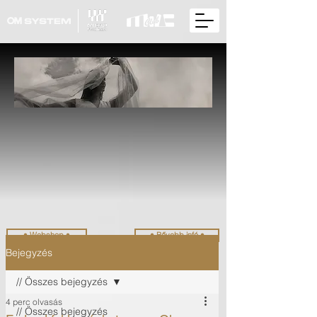
• Webshop •
• Bővebb infó •
Bejegyzés
// Összes bejegyzés
4 perc olvasás
// Összes bejegyzés