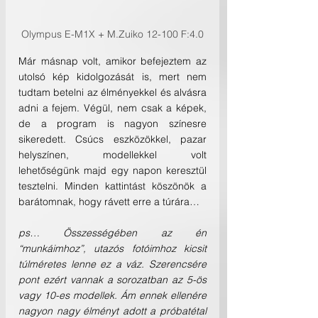
Olympus E-M1X + M.Zuiko 12-100 F:4.0
Már másnap volt, amikor befejeztem az 
utolsó kép kidolgozását is, mert nem 
tudtam betelni az élményekkel és alvásra 
adni a fejem. Végül, nem csak a képek, 
de a program is nagyon színesre 
sikeredett. Csúcs eszközökkel, pazar 
helyszínen, modellekkel volt 
lehetőségünk majd egy napon keresztül 
tesztelni. Minden kattintást köszönök a 
barátomnak, hogy rávett erre a túrára…
ps… Összességében az én 
“munkáimhoz”, utazós fotóimhoz kicsit 
túlméretes lenne ez a váz. Szerencsére 
pont ezért vannak a sorozatban az 5-ös 
vagy 10-es modellek. Ám ennek ellenére 
nagyon nagy élményt adott a próbatétal 