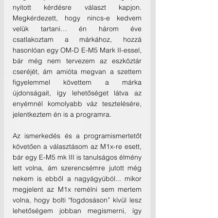
nyitott kérdésre választ kapjon. 
Megkérdezett, hogy nincs-e kedvem 
velük tartani… én három éve 
csatlakoztam a márkához, hozzá 
hasonlóan egy OM-D E-M5 Mark II-essel, 
bár még nem tervezem az eszköztár 
cseréjét, ám amióta megvan a szettem 
figyelemmel követtem a márka 
újdonságait, így lehetőséget látva az 
enyémnél komolyabb váz tesztelésére, 
jelentkeztem én is a programra.
Az ismerkedés és a programismertetőt 
követően a választásom az M1x-re esett, 
bár egy E-M5 mk III is tanulságos élmény 
lett volna, ám szerencsémre jutott még 
nekem is ebből a nagyágyúból... mikor 
megjelent az M1x remélni sem mertem 
volna, hogy bolti “fogdosáson” kívül lesz 
lehetőségem jobban megismerni, így 