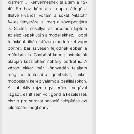
kiismerni… kényelmesnek találtam a 12-
40 Pro-hoz képest a dupla átfogást. 
Illetve kíváncsi voltam a sokat “vitatott” 
f/4-es fényerőre is, meg a közelpontjára 
is. Széles mosollyal az arcomon léptem 
az első képek után a modellekhez. Hobbi 
fotósként ritkán fotózom modelleket vagy 
portrét, bár szívesen fejlődnék ebben a 
műfajban is. Csabától kapott instrukciók 
alapján készítettem néhány portrét is. A 
vázon ekkor már könnyedén találtam 
meg a fontosabb gombokat, mikor 
módosítani kellett valamit a beállításokon. 
Az objektív rajza egyszerűen magával 
ragadt, és itt sem volt gond a kezeléssel, 
hisz a pro sorozat hasonló felépítése ezt 
jelentősen megkönnyíti.