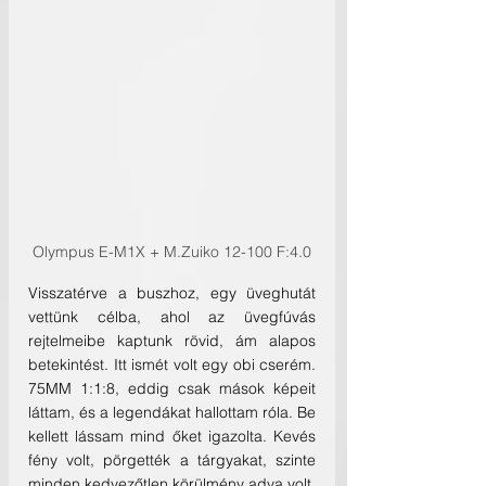
Olympus E-M1X + M.Zuiko 12-100 F:4.0
Visszatérve a buszhoz, egy üveghutát 
vettünk célba, ahol az üvegfúvás 
rejtelmeibe kaptunk rövid, ám alapos 
betekintést. Itt ismét volt egy obi cserém. 
75MM 1:1:8, eddig csak mások képeit 
láttam, és a legendákat hallottam róla. Be 
kellett lássam mind őket igazolta. Kevés 
fény volt, pörgették a tárgyakat, szinte 
minden kedvezőtlen körülmény adva volt, 