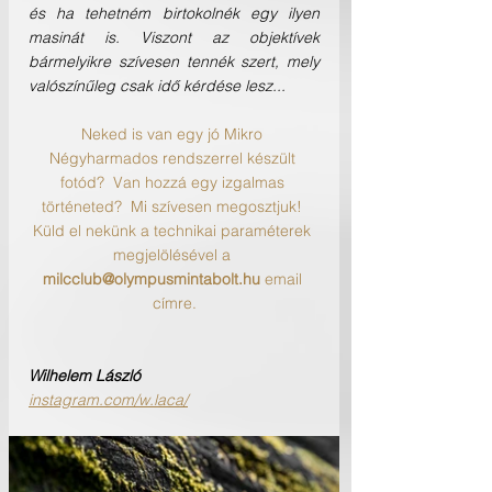
és ha tehetném birtokolnék egy ilyen 
masinát is. Viszont az objektívek 
bármelyikre szívesen tennék szert, mely 
valószínűleg csak idő kérdése lesz...
Neked is van egy jó Mikro 
Négyharmados rendszerrel készült 
fotód?  Van hozzá egy izgalmas 
történeted?  Mi szívesen megosztjuk! 
Küld el nekünk a technikai paraméterek 
megjelölésével a 
milcclub@olympusmintabolt.hu
 email 
címre.
Wilhelem László
instagram.com/w.laca/