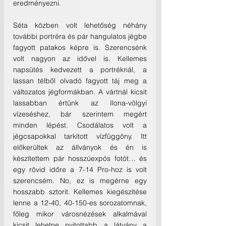
eredményezni.
Séta közben volt lehetőség néhány 
további portréra és pár hangulatos jégbe 
fagyott patakos képre is. Szerencsénk 
volt nagyon az idővel is. Kellemes 
napsütés kedvezett a portréknál, a 
lassan télből olvadó fagyott táj meg a 
változatos jégformákban. A vártnál kicsit 
lassabban értünk az Ilona-völgyi 
vízeséshez, bár szerintem megért 
minden lépést. Csodálatos volt a 
jégcsapokkal tarkított vízfüggöny. Itt 
előkerültek az állványok és én is 
készítettem pár hosszúexpós fotót… és 
egy rövid időre a 7-14 Pro-hoz is volt 
szerencsém. No, ez is megérne egy 
hosszabb sztorit. Kellemes kiegészítése 
lenne a 12-40, 40-150-es sorozatomnak, 
főleg mikor városnézések alkalmával 
kicsit lehetne nyitottabb a látvány a 