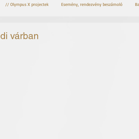
// Olympus X projectek
Esemény, rendezvény beszámoló
B
OM-3 Astro
OM System OM-3
di várban