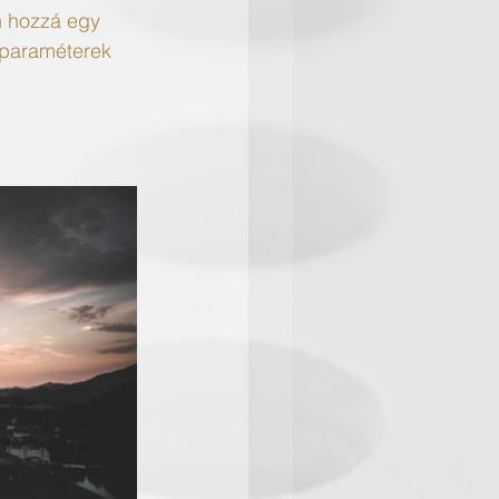
n hozzá egy 
 paraméterek 
 