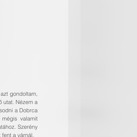
 azt gondoltam, 
 utat. Nézem a 
osodni a Dobrca 
mégis valamit 
atához. Szerény 
fent a várnál.