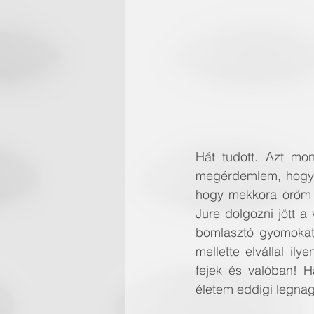
Hát tudott. Azt mo
megérdemlem, hogy f
hogy mekkora öröm v
Jure dolgozni jött a 
bomlasztó gyomokat.
mellette elvállal il
fejek és valóban! H
életem eddigi legnag