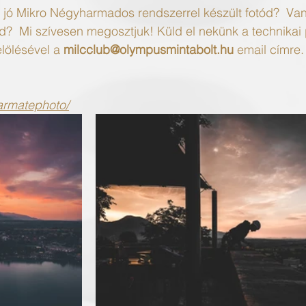
 jó Mikro Négyharmados rendszerrel készült fotód?  Va
d?  Mi szívesen megosztjuk! Küld el nekünk a technikai
lölésével a 
milcclub@olympusmintabolt.hu
 email címre.
armatephoto/