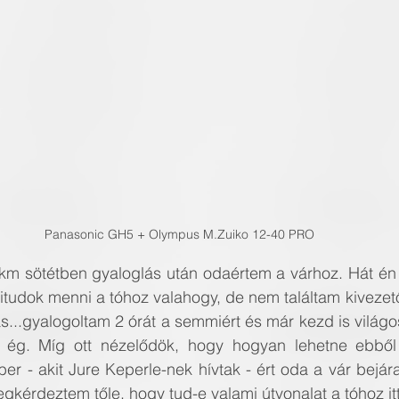
Panasonic GH5 + Olympus M.Zuiko 12-40 PRO
 8 km sötétben gyaloglás után odaértem a várhoz. Hát én
itudok menni a tóhoz valahogy, de nem találtam kivezető
ás...gyalogoltam 2 órát a semmiért és már kezd is világ
z ég. Míg ott nézelődök, hogy hogyan lehetne ebből 
ber - akit Jure Keperle-nek hívtak - ért oda a vár bejár
érdeztem tőle, hogy tud-e valami útvonalat a tóhoz itt 