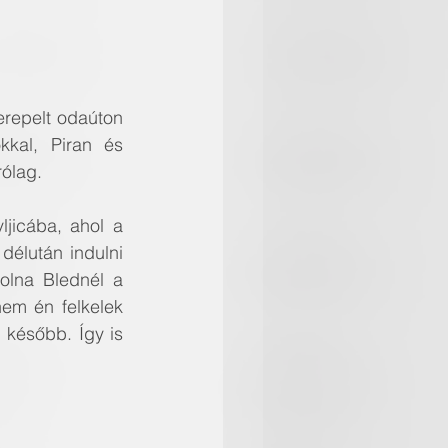
erepelt odaúton 
kal, Piran és 
rólag.
icába, ahol a 
délután indulni 
olna Blednél a 
em én felkelek 
később. Így is 