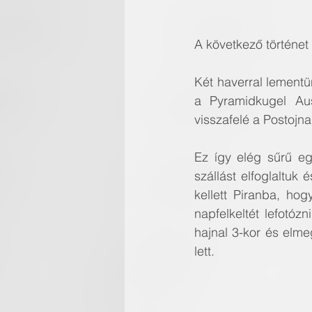
A következő történet 
Két haverral lementün
a Pyramidkugel Aus
visszafelé a Postojn
Ez így elég sűrű e
szállást elfoglaltuk
kellett Piranba, hog
napfelkeltét lefotóz
hajnal 3-kor és elme
lett.