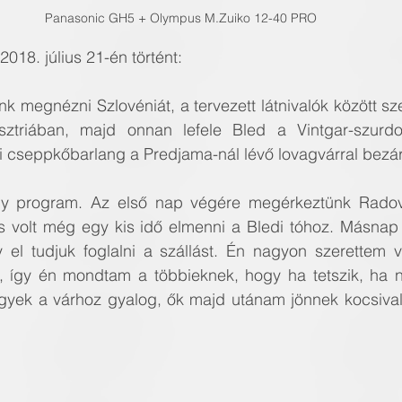
Panasonic GH5 + Olympus M.Zuiko 12-40 PRO
2018. július 21-én történt:
k megnézni Szlovéniát, a tervezett látnivalók között sz
ztriában, majd onnan lefele Bled a Vintgar-szurdok
ai cseppkőbarlang a Predjama-nál lévő lovagvárral bezá
gy program. Az első nap végére megérkeztünk Radovlj
 és volt még egy kis idő elmenni a Bledi tóhoz. Másnap 
y el tudjuk foglalni a szállást. Én nagyon szerettem v
ni, így én mondtam a többieknek, hogy ha tetszik, ha n
gyek a várhoz gyalog, ők majd utánam jönnek kocsival 