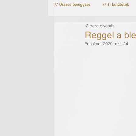
// Összes bejegyzés
// Ti küldtétek
2 perc olvasás
Astro fotózás
Csillag fotózás
Reggel a ble
Frissítve:
2020. okt. 24.