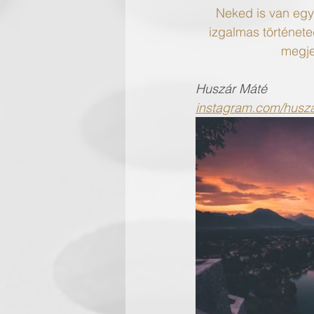
Neked is van egy
izgalmas története
megje
Huszár Máté
instagram.com/husz