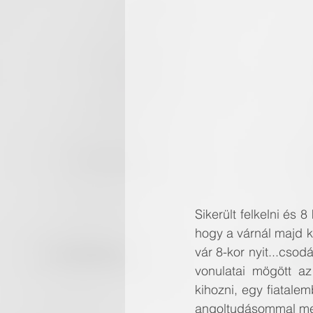
Sikerült felkelni és
hogy a várnál majd k
vár 8-kor nyit...csod
vonulatai mögött a
kihozni, egy fiatalem
angoltudásommal megk