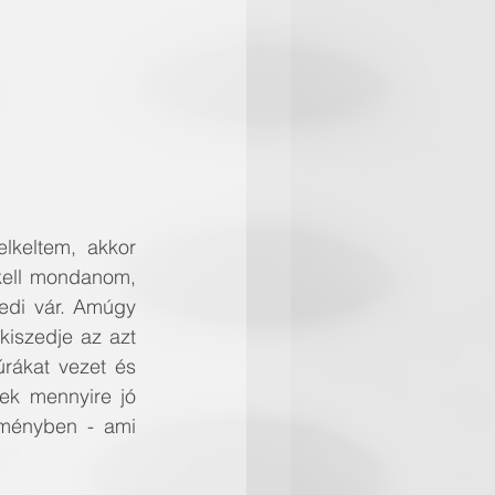
keltem, akkor 
kell mondanom, 
edi vár. Amúgy 
kiszedje az azt 
rákat vezet és 
ek mennyire jó 
lményben - ami 