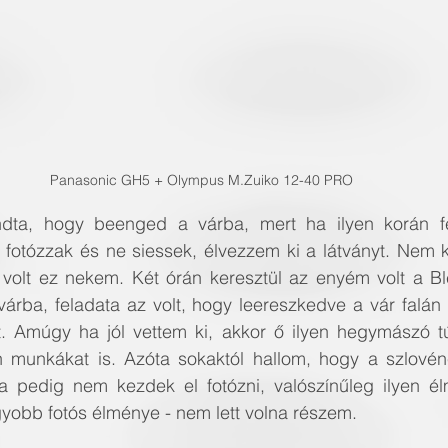
Panasonic GH5 + Olympus M.Zuiko 12-40 PRO
ndta, hogy beenged a várba, mert ha ilyen korán fel
otózzak és ne siessek, élvezzem ki a látványt. Nem 
olt ez nekem. Két órán keresztül az enyém volt a Bl
várba, feladata az volt, hogy leereszkedve a vár falán 
 Amúgy ha jól vettem ki, akkor ő ilyen hegymászó tú
yen munkákat is. Azóta sokaktól hallom, hogy a szlovén
a pedig nem kezdek el fotózni, valószínűleg ilyen é
yobb fotós élménye - nem lett volna részem.