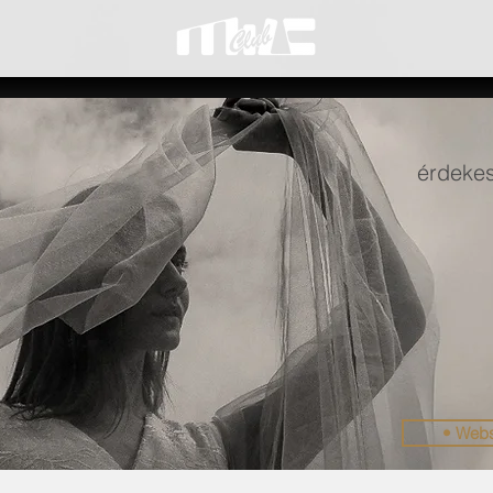
érdekes
• Web