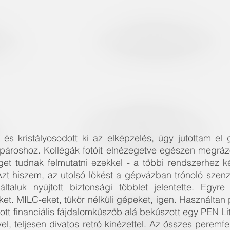
és kristályosodott ki az elképzelés, úgy jutottam el 
ároshoz. Kollégák fotóit elnézegetve egészen megrázó 
et tudnak felmutatni ezekkel - a többi rendszerhez k
zt hiszem, az utolsó lökést a gépvázban trónoló szenzor
ltaluk nyújtott biztonsági többlet jelentette. Egyre 
t. MILC-eket, tükör nélküli gépeket, igen. Használtan p
t financiális fájdalomküszöb alá bekúszott egy PEN Lit
l, teljesen divatos retró kinézettel. Az összes peremfeltét