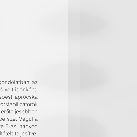
gondolatban az 
volt időnként, 
épest aprócska 
stabilizátorok 
erőteljesebben 
ersze. Végül a 
e 8-as, nagyon 
elt teljesítve.  