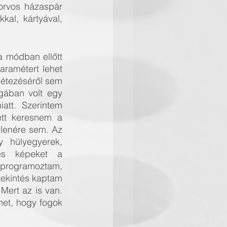
orvos házaspár 
al, kártyával, 
 módban ellőtt 
ramétert lehet 
étezéséről sem 
ában volt egy 
att. Szerintem 
tt keresnem a 
lenére sem. Az 
 hülyegyerek, 
es képeket a 
tprogramoztam, 
tekintés kaptam 
Mert az is van. 
et, hogy fogok 