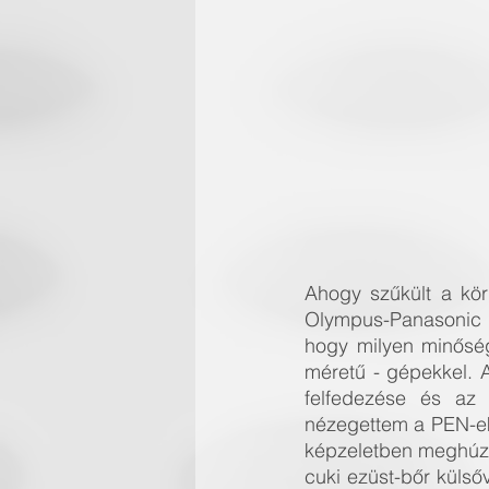
Ahogy szűkült a kör 
Olympus-Panasonic p
hogy milyen minőség
méretű - gépekkel. A
felfedezése és az á
nézegettem a PEN-eke
képzeletben meghúzot
cuki ezüst-bőr külsőve