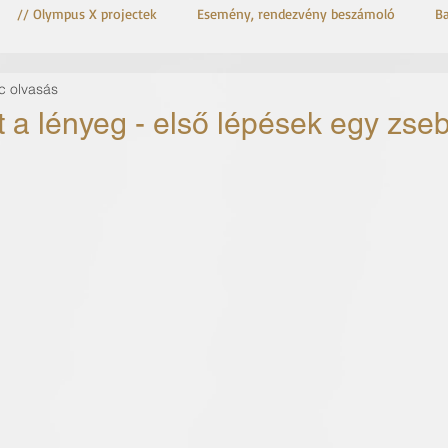
// Olympus X projectek
Esemény, rendezvény beszámoló
B
c olvasás
OM-3 Astro
OM System OM-3
a lényeg - első lépések egy zseb