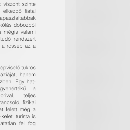
viszont szinte 
lkezdő fiatal 
apasztaltabbak 
kólás dobozból 
s mégis valami 
udó rendszert 
 a rosseb az a 
pviselő tükrös 
ziáját, hanem 
özben. Egy hat-
gyenértékű a 
ival, teljes 
ncsoló, fizikai 
t felett még a 
leti turista is 
atlan fel fog 