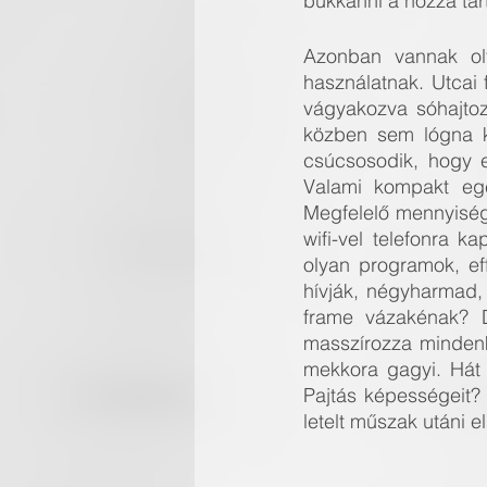
bukkanni a hozzá tar
Azonban vannak oly
használatnak. Utcai
vágyakozva sóhajtoz
közben sem lógna k
csúcsosodik, hogy el
Valami kompakt egé
Megfelelő mennyiségű
wifi-vel telefonra k
olyan programok, ef
hívják, négyharmad, 
frame vázakénak? D
masszírozza mindenk
mekkora gagyi. Hát 
Pajtás képességeit?
letelt műszak utáni 