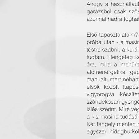
Ahogy a használtaut
garázsból csak szökő
azonnal hadra foghat
Első tapasztalataim?
próba után - a masin
testre szabni, a kor
tudtam. Rengeteg k
óra, mire a menüren
atomenergetikai gé
manualt, mert néhány
elsők között kapcs
vigyorogva készít
szándékosan gyengén
izlés szerint. Mire v
a kis masina tudásáró
Két tengely mentén m
egyszer  hidegburkoln