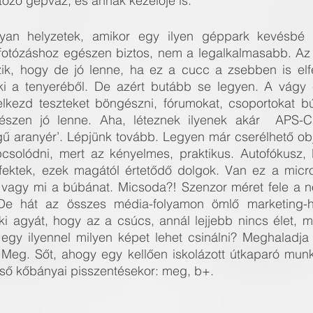
tozó gépváz, és annak kezelője is.
an helyzetek, amikor egy ilyen géppark kevésbé tű
 fotózáshoz egészen biztos, nem a legalkalmasabb. Az 
ik, hogy de jó lenne, ha ez a cucc a zsebben is elfé
i a tenyeréből. De azért butább se legyen. A vágy 
kezd teszteket böngészni, fórumokat, csoportokat bújn
szen jó lenne. Aha, léteznek ilyenek akár  APS-C s
 aranyér’. Lépjünk tovább. Legyen már cserélhető obje
apcsolódni, mert az kényelmes, praktikus. Autofókusz, B
fektek, ezek magától értetődő dolgok. Van ez a micro
vagy mi a búbánat. Micsoda?! Szenzor méret fele a non
e hát az összes média-folyamon ömlő marketing-h
i agyát, hogy az a csúcs, annál lejjebb nincs élet, m
egy ilyennel milyen képet lehet csinálni? Meghaladja 
 Meg. Sőt, ahogy egy kellően iskolázott útkaparó mu
első kőbányai pisszentésekor: meg, b+. 