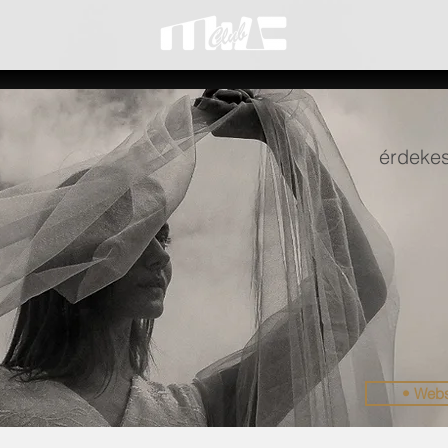
érdekes
• Web