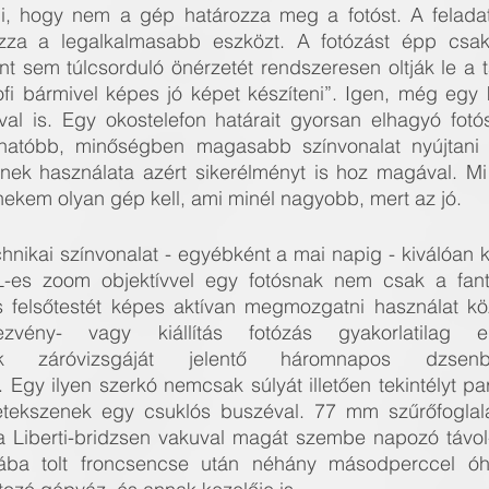
, hogy nem a gép határozza meg a fotóst. A feladat 
zza a legalkalmasabb eszközt. A fotózást épp csak e
 sem túlcsorduló önérzetét rendszeresen oltják le a t
fi bármivel képes jó képet készíteni”. Igen, még egy 
val is. Egy okostelefon határait gyorsan elhagyó fotó
hatóbb, minőségben magasabb színvonalat nyújtani t
ek használata azért sikerélményt is hoz magával. Mi
em olyan gép kell, ami minél nagyobb, mert az jó.
nikai színvonalat - egyébként a mai napig - kiválóan ké
L-es zoom objektívvel egy fotósnak nem csak a fantá
jes felsőtestét képes aktívan megmozgatni használat k
zvény- vagy kiállítás fotózás gyakorlatilag e
sok záróvizsgáját jelentő háromnapos dzsenbor
Egy ilyen szerkó nemcsak súlyát illetően tekintélyt para
etekszenek egy csuklós buszéval. 77 mm szűrőfoglala
a Liberti-bridzsen vakuval magát szembe napozó távol-ke
ába tolt froncsencse után néhány másodperccel óhat