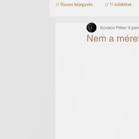
// Összes bejegyzés
// Ti küldtétek
Kovács Péter
4 per
Astro fotózás
Csillag fotózás
Nem a méret 