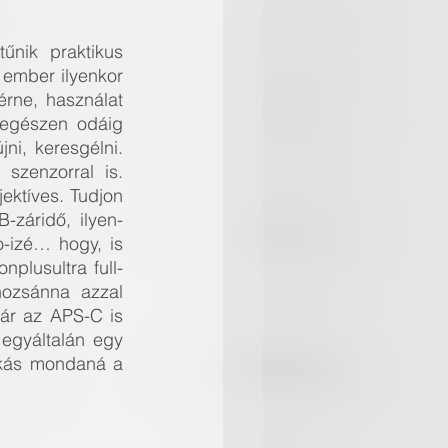
nik praktikus 
ember ilyenkor 
rne, használat 
egészen odáig 
i, keresgélni. 
zenzorral is. 
ktíves. Tudjon 
-záridő, ilyen-
-izé… hogy, is 
plusultra full-
ozsánna azzal 
ár az APS-C is 
egyáltalán egy 
nkás mondaná a 