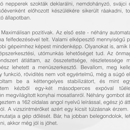
ó nepperek szokták deklarálni, nemdohányzó, svájci 
évenként előhozott készülékére sikerült ráakadni, tokk
ó állapotban.
 Maximálisan pozitívak. Az első este - néhány automata
a felfedezésével telt. Valami elképesztő mennyiségű pa
ábbi gépeimhez képest mindenképp. Olyanokat is, amik l
épszerkesztési, utómunkás lehetőséget tud. Az önmag
dszert átláttam, az összetettsége, részletessége mi
pész lehetett a menüszerkesztő. Bevallom, meg kelle
 funkció, rövidités nem volt egyértelmű, még a súgó el
oltam be a kéttengelyes stabilizátort, és mint egy
ettem kézből egy-két másodperces expóval tűél
 megvilágított konyhai mosatlanról. Néhány gombot á
égeztem a 162 oldalas angol nyelvű leírással, egész jó át
l. A vizszintmérőket azért egy kicsit túlzásnak érzem. 
utatja a gép dőlését. Bár, ha jobban belegondolok, leh
i, akkor még jól is jöhet.