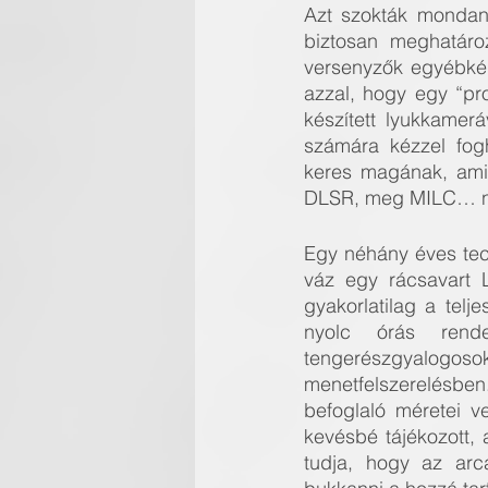
Azt szokták mondani
biztosan meghatáro
versenyzők egyébként
azzal, hogy egy “pro
készített lyukkamerá
számára kézzel fog
keres magának, amin
DLSR, meg MILC… nek
Egy néhány éves tech
váz egy rácsavart 
gyakorlatilag a tel
nyolc órás rende
tengerészgyalogo
menetfelszerelésben. 
befoglaló méretei v
kevésbé tájékozott, 
tudja, hogy az arc