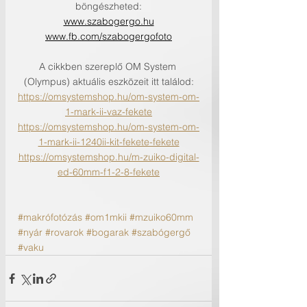
böngészheted:
www.szabogergo.hu
www.fb.com/szabogergofoto
A cikkben szereplő OM System 
(Olympus) aktuális eszközeit itt találod:
https://omsystemshop.hu/om-system-om-
1-mark-ii-vaz-fekete
https://omsystemshop.hu/om-system-om-
1-mark-ii-1240ii-kit-fekete-fekete
https://omsystemshop.hu/m-zuiko-digital-
ed-60mm-f1-2-8-fekete
#makrófotózás
#om1mkii
#mzuiko60mm
#nyár
#rovarok
#bogarak
#szabógergő
#vaku