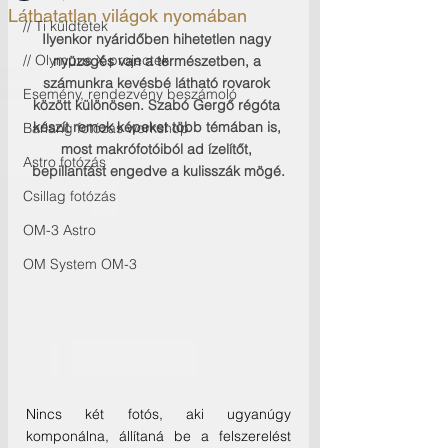
Láthatatlan világok nyomában
// Ti küldtétek
Ilyenkor nyáridőben hihetetlen nagy 
// Olympus X projectek
nyüzsgés van a természetben, a 
számunkra kevésbé látható rovarok 
Esemény, rendezvény beszámoló
között különösen. Szabó Gergő régóta 
készít remek képeket több témában is, 
Barlang fotózás workshop
most makrófotóiból ad ízelítőt, 
Astro fotózás
bepillantást engedve a kulisszák mögé.
Csillag fotózás
OM-3 Astro
OM System OM-3
Nincs két fotós, aki ugyanúgy 
komponálna, állítaná be a felszerelést 