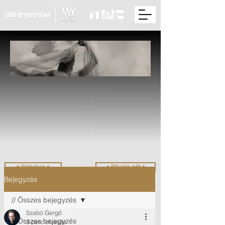
• Webshop •
• Bővebb infó •
Bejegyzés
// Összes bejegyzés
Szabó Gergő
// Összes bejegyzés
3 perc olvasás