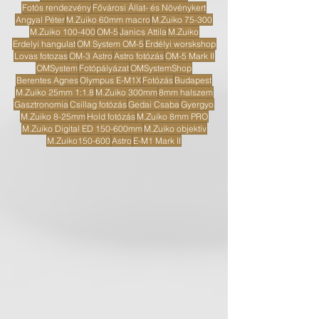
Fotós rendezvény
Fővárosi Állat- és Növénykert
Angyal Péter
M.Zuiko 60mm macro
M.Zuiko 75-300
M.Zuiko 100-400
OM-5
Janics Attila
M.Zuiko
Erdelyi hangulat
OM System OM-5
Erdélyi worskshop
Lovas fotozas
OM-3 Astro
Astro fotózás
OM-5 Mark II
OMSystem
Fotópályázat
OMSystemShop
Berentes Agnes
Olympus E-M1X
Fotózás
Budapest
M.Zuiko 25mm 1:1.8
M.Zuiko 300mm
8mm halszem
Gasztronomia
Csillag fotózás
Gedai Csaba
Gyergyo
M.Zuiko 8-25mm
Hold fotózás
M.Zuiko 8mm PRO
M.Zuiko Digital ED 150-600mm
M.Zuiko objektív
M.Zuiko150-600
Astro
E-M1 Mark II