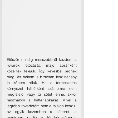
Először mindig messzebbről kezdem a 
rovarok fotózását, majd apránként 
közelítek feléjük. Így kevésbé ijednek 
meg, és nekem is biztosan lesz néhány 
jó képem róluk. Ha a természetes 
környezet háttérként számomra nem 
megfelelő, vagy túl sötét lenne, akkor 
használom a háttérlapkákat. Mivel a 
legtöbb rovarfotóm nem a talajon készül, 
az egyik kezemben a hátteret, a 
másikban pedig a fényképezőgépet 