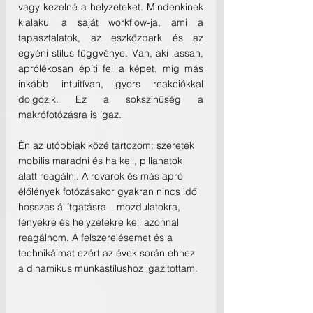
vagy kezelné a helyzeteket. Mindenkinek 
kialakul a saját workflow-ja, ami a 
tapasztalatok, az eszközpark és az 
egyéni stílus függvénye. Van, aki lassan, 
aprólékosan építi fel a képet, míg más 
inkább intuitívan, gyors reakciókkal 
dolgozik. Ez a sokszínűség a 
makrófotózásra is igaz.
Én az utóbbiak közé tartozom: szeretek 
mobilis maradni és ha kell, pillanatok 
alatt reagálni. A rovarok és más apró 
élőlények fotózásakor gyakran nincs idő 
hosszas állítgatásra – mozdulatokra, 
fényekre és helyzetekre kell azonnal 
reagálnom. A felszerelésemet és a 
technikáimat ezért az évek során ehhez 
a dinamikus munkastílushoz igazítottam.