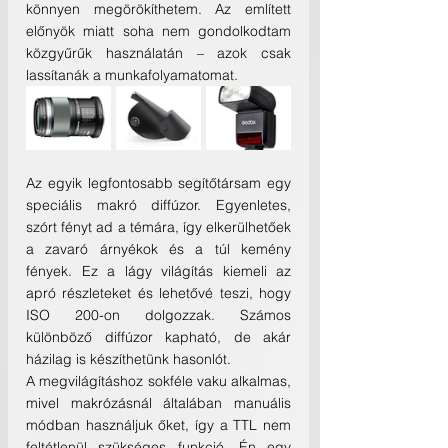
könnyen megörökíthetem. Az említett 
előnyök miatt soha nem gondolkodtam 
közgyűrűk használatán – azok csak 
lassítanák a munkafolyamatomat.
Az egyik legfontosabb segítőtársam egy 
speciális makró diffúzor. Egyenletes, 
szórt fényt ad a témára, így elkerülhetőek 
a zavaró árnyékok és a túl kemény 
fények. Ez a lágy világítás kiemeli az 
apró részleteket és lehetővé teszi, hogy 
ISO 200-on dolgozzak. Számos 
különböző diffúzor kapható, de akár 
házilag is készíthetünk hasonlót.
A megvilágításhoz sokféle vaku alkalmas, 
mivel makrózásnál általában manuális 
módban használjuk őket, így a TTL nem 
feltétlenül szükséges funkció. Én egy 