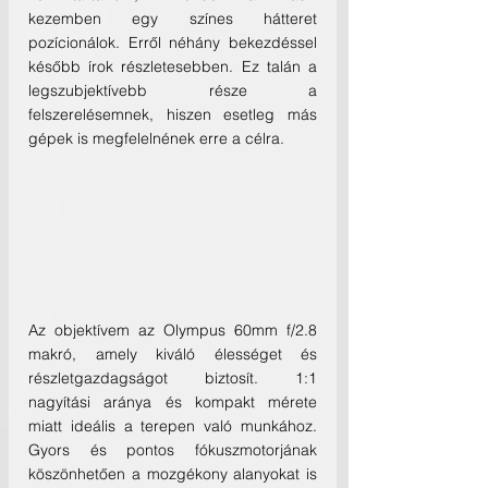
kezemben egy színes hátteret 
pozícionálok. Erről néhány bekezdéssel 
később írok részletesebben. Ez talán a 
legszubjektívebb része a 
felszerelésemnek, hiszen esetleg más 
gépek is megfelelnének erre a célra.
Az objektívem az Olympus 60mm f/2.8 
makró, amely kiváló élességet és 
részletgazdagságot biztosít. 1:1 
nagyítási aránya és kompakt mérete 
miatt ideális a terepen való munkához. 
Gyors és pontos fókuszmotorjának 
köszönhetően a mozgékony alanyokat is 