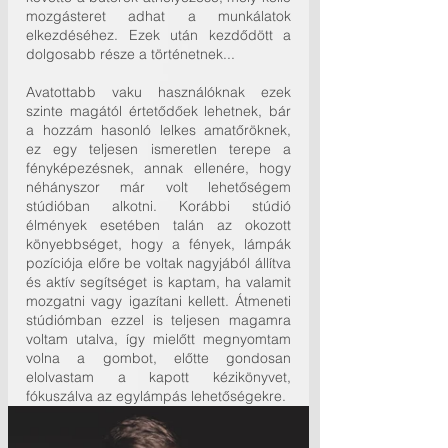
mozgásteret adhat a munkálatok 
elkezdéséhez. Ezek után kezdődött a 
dolgosabb része a történetnek...
Avatottabb vaku használóknak ezek 
szinte magától értetődőek lehetnek, bár 
a hozzám hasonló lelkes amatőröknek, 
ez egy teljesen ismeretlen terepe a 
fényképezésnek, annak ellenére, hogy 
néhányszor már volt lehetőségem 
stúdióban alkotni. Korábbi stúdió 
élmények esetében talán az okozott 
könyebbséget, hogy a fények, lámpák 
pozíciója előre be voltak nagyjából állítva 
és aktív segítséget is kaptam, ha valamit 
mozgatni vagy igazítani kellett. Átmeneti 
stúdiómban ezzel is teljesen magamra 
voltam utalva, így mielőtt megnyomtam 
volna a gombot, előtte gondosan 
elolvastam a kapott kézikönyvet, 
fókuszálva az egylámpás lehetőségekre.