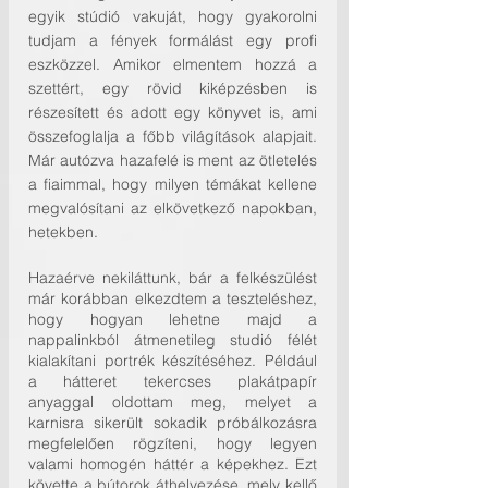
egyik stúdió vakuját, hogy gyakorolni 
tudjam a fények formálást egy profi 
eszközzel. Amikor elmentem hozzá a 
szettért, egy rövid kiképzésben is 
részesített és adott egy könyvet is, ami 
összefoglalja a főbb világítások alapjait. 
Már autózva hazafelé is ment az ötletelés 
a fiaimmal, hogy milyen témákat kellene 
megvalósítani az elkövetkező napokban, 
hetekben.
Hazaérve nekiláttunk, bár a felkészülést 
már korábban elkezdtem a teszteléshez, 
hogy hogyan lehetne majd a 
nappalinkból átmenetileg studió félét 
kialakítani portrék készítéséhez. Például 
a hátteret tekercses plakátpapír 
anyaggal oldottam meg, melyet a 
karnisra sikerült sokadik próbálkozásra 
megfelelően rögzíteni, hogy legyen 
valami homogén háttér a képekhez. Ezt 
követte a bútorok áthelyezése, mely kellő 