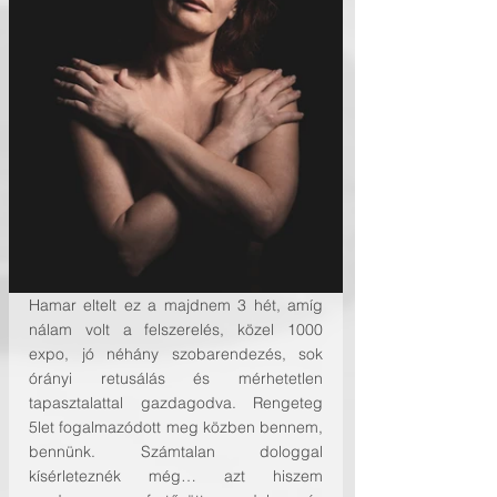
Hamar eltelt ez a majdnem 3 hét, amíg 
nálam volt a felszerelés, közel 1000 
expo, jó néhány szobarendezés, sok 
órányi retusálás és mérhetetlen 
tapasztalattal gazdagodva. Rengeteg 
5let fogalmazódott meg közben bennem, 
bennünk. Számtalan dologgal 
kísérleteznék még… azt hiszem 