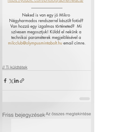
https://youpic.com/photographer/wlaca/
Neked is van egy jó Mikro 
Négyharmados rendszerrel készült fotód? 
Van hozzá egy izgalmas történeted?  Mi 
szívesen megosztjuk! Küldd el nekünk a 
technikai paraméterek megjelölésével a 
milcclub@olympusmintabolt.hu
 email címre.
// Ti küldtétek
Az összes megtekintése
Friss bejegyzések