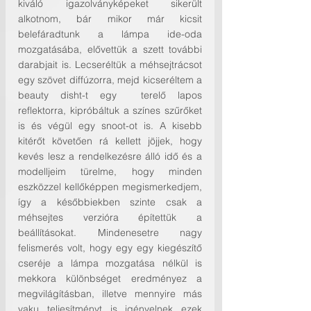
kiváló igazolványképeket sikerült 
alkotnom, bár mikor már kicsit 
belefáradtunk a lámpa ide-oda 
mozgatásába, elővettük a szett további 
darabjait is. Lecseréltük a méhsejtrácsot 
egy szövet diffúzorra, mejd kicseréltem a 
beauty disht-t egy  terelő lapos 
reflektorra, kipróbáltuk a színes szűrőket 
is és végül egy snoot-ot is. A kisebb 
kitérőt követően rá kellett jöjjek, hogy 
kevés lesz a rendelkezésre álló idő és a 
modelljeim türelme, hogy minden 
eszközzel kellőképpen megismerkedjem, 
így a későbbiekben szinte csak a 
méhsejtes verzióra építettük a 
beállításokat. Mindenesetre nagy 
felismerés volt, hogy egy egy kiegészítő 
cseréje a lámpa mozgatása nélkül is 
mekkora különbséget eredményez a 
megvilágításban, illetve mennyire más 
vaku teljesítményt is igényelnek ezek 