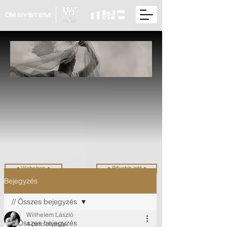
• Webshop •
• Bővebb infó •
Bejegyzés
// Összes bejegyzés
Willhelem László
// Összes bejegyzés
4 perc olvasás