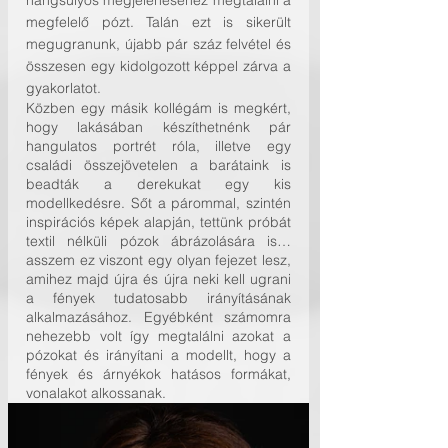
hangsúlyos megjelenéséhez megtalálni a 
megfelelő pózt. Talán ezt is sikerült 
megugranunk, újabb pár száz felvétel és 
összesen egy kidolgozott képpel zárva a 
gyakorlatot.
Közben egy másik kollégám is megkért, 
hogy lakásában készíthetnénk pár 
hangulatos portrét róla, illetve egy 
családi összejövetelen a barátaink is 
beadták a derekukat egy kis 
modellkedésre. Sőt a párommal, szintén 
inspirációs képek alapján, tettünk próbát 
textil nélküli pózok ábrázolására is… 
asszem ez viszont egy olyan fejezet lesz, 
amihez majd újra és újra neki kell ugrani 
a fények tudatosabb irányításának 
alkalmazásához. Egyébként számomra 
nehezebb volt így megtalálni azokat a 
pózokat és irányítani a modellt, hogy a 
fények és árnyékok hatásos formákat, 
vonalakot alkossanak.