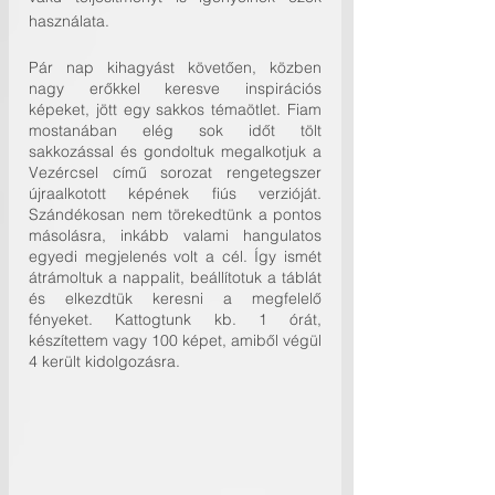
használata.
Pár nap kihagyást követően, közben 
nagy erőkkel keresve inspirációs 
képeket, jött egy sakkos témaötlet. Fiam 
mostanában elég sok időt tölt 
sakkozással és gondoltuk megalkotjuk a 
Vezércsel című sorozat rengetegszer 
újraalkotott képének fiús verzióját. 
Szándékosan nem törekedtünk a pontos 
másolásra, inkább valami hangulatos 
egyedi megjelenés volt a cél. Így ismét 
átrámoltuk a nappalit, beállítotuk a táblát 
és elkezdtük keresni a megfelelő 
fényeket. Kattogtunk kb. 1 órát, 
készítettem vagy 100 képet, amiből végül 
4 került kidolgozásra.