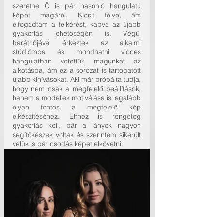
szeretne Ő is pár hasonló hangulatú 
képet magáról. Kicsit félve, ám 
elfogadtam a felkérést, kapva az újabb 
gyakorlás lehetőségén is. Végül 
barátnőjével érkeztek az alkalmi 
stúdiómba és mondhatni vicces 
hangulatban vetettük magunkat az 
alkotásba, ám ez a sorozat is tartogatott 
újabb kihívásokat. Aki már próbálta tudja, 
hogy nem csak a megfelelő beállítások, 
hanem a modellek motiválása is legalább 
olyan fontos a megfelelő kép 
elkészítéséhez. Ehhez is rengeteg 
gyakorlás kell, bár a lányok nagyon 
segítőkészek voltak és szerintem sikerült 
velük is pár csodás képet elkövetni.