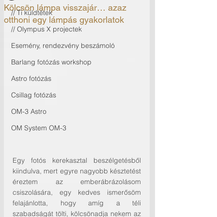
Kölcsön lámpa visszajár… azaz
// Ti küldtétek
otthoni egy lámpás gyakorlatok
// Olympus X projectek
Esemény, rendezvény beszámoló
Barlang fotózás workshop
Astro fotózás
Csillag fotózás
OM-3 Astro
OM System OM-3
Egy fotós kerekasztal beszélgetésből 
kiindulva, mert egyre nagyobb késztetést 
éreztem az emberábrázolásom 
csiszolására, egy kedves ismerősöm 
felajánlotta, hogy amíg a téli 
szabadságát tölti, kölcsönadja nekem az 