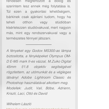
rendesen megfertőzött a dolog és 
szerintem lesz ennek még folytatása is. 
Túl ezen a gyakorlási lehetőségem, 
bárkinek csak ajánlani tudom, hogy ha 
teheti otthon vagy stúdióban 
kísérletezzen studióvakuval, mert nagyon 
más, mint egy rendszervakuval vagy a 
természetes fénnyel játszani.
A fényeket egy Godox MS300-as lámpa 
biztosította, a fényképeket Olympus OM-
D E-M5 mark II-es vázzal, M.Zuiko Digital 
45mm f/1.8 objektív segítségével 
rögzítettem, az utómunkát és a végleges 
látványt Adobe Lightroom Classic és 
Photoshop használatával alkottam meg. 
Modellek: Judit, Vali, Böbe, Adrienn, 
Kriszti, Laci, Ottó és David
Wilhelem László