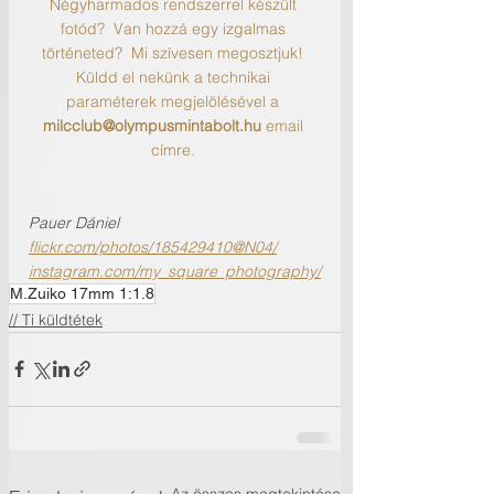
Négyharmados rendszerrel készült 
fotód?  Van hozzá egy izgalmas 
történeted?  Mi szívesen megosztjuk! 
Küldd el nekünk a technikai 
paraméterek megjelölésével a 
milcclub@olympusmintabolt.hu
 email 
címre. 
Pauer Dániel
flickr.com/photos/185429410@N04/
instagram.com/my_square_photography/
M.Zuiko 17mm 1:1.8
// Ti küldtétek
Az összes megtekintése