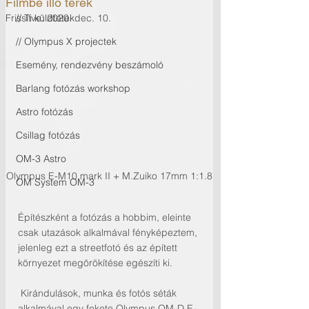
Filmbe illő terek
Frissítve:
// Ti küldtétek
2020. dec. 10.
// Olympus X projectek
Esemény, rendezvény beszámoló
Barlang fotózás workshop
Astro fotózás
Csillag fotózás
OM-3 Astro
Olympus E-M10 mark II + M.Zuiko 17mm 1:1.8
OM System OM-3
Építészként a fotózás a hobbim, eleinte 
csak utazások alkalmával fényképeztem, 
jelenleg ezt a streetfotó és az épített 
környezet megörökítése egészíti ki.
 Kirándulások, munka és fotós séták 
alkalmával egy fekete Olympus OM-D E-