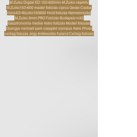
M.Zuiko Digital ED 150-600mm
M.Zuiko objektív
M.Zuiko150-600
madár fotózás
ciprus
Gedai Csaba
mico4/3
Mzuiko150600
Hold fotózás
Németország
M.Zuiko 8mm PRO
Fotózás
Budapest
m43
Gasztronomia
medve
Astro fotózás
Modell fotozas
Gyergyo
nemzeti park
cseppkő
olympus
Astro Photo
csillag fotozas
Jegy értékesítés
Kaland
Csillag fotózás