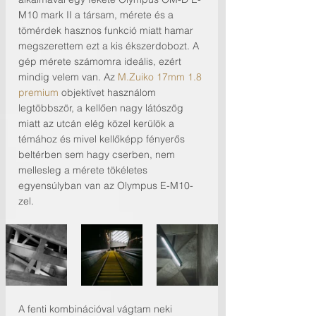
M10 mark II a társam, mérete és a 
tömérdek hasznos funkció miatt hamar 
megszerettem ezt a kis ékszerdobozt. A 
gép mérete számomra ideális, ezért 
mindig velem van. Az 
M.Zuiko 17mm 1.8 
premium
 objektívet használom 
legtöbbször, a kellően nagy látószög 
miatt az utcán elég közel kerülök a 
témához és mivel kellőképp fényerős 
beltérben sem hagy cserben, nem 
mellesleg a mérete tökéletes 
egyensúlyban van az Olympus E-M10-
zel.
A fenti kombinációval vágtam neki 