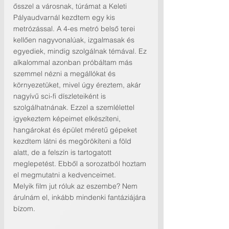
ősszel a városnak, túrámat a Keleti 
Pályaudvarnál kezdtem egy kis 
metrózással. A 4-es metró belső terei 
kellően nagyvonalúak, izgalmasak és 
egyediek, mindig szolgálnak témával. Ez 
alkalommal azonban próbáltam más 
szemmel nézni a megállókat és 
környezetüket, mivel úgy éreztem, akár 
nagyívű sci-fi díszleteiként is 
szolgálhatnának. Ezzel a szemlélettel 
igyekeztem képeimet elkészíteni, 
hangárokat és épület méretű gépeket 
kezdtem látni és megörökíteni a föld 
alatt, de a felszín is tartogatott 
meglepetést. Ebből a sorozatból hoztam 
el megmutatni a kedvenceimet.  
Melyik film jut róluk az eszembe? Nem 
árulnám el, inkább mindenki fantáziájára 
bízom.