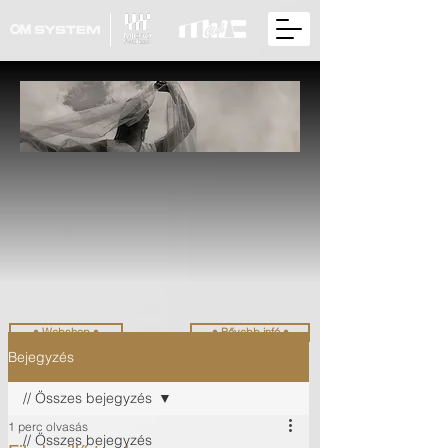
• Webshop •
• Bővebb infó •
Bejegyzés
// Összes bejegyzés
1 perc olvasás
// Összes bejegyzés