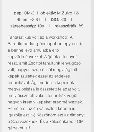
gép:
 OM-3  I  
objektív: 
M.Zuiko 12-
40mm F2.8 II   I    
ISO: 
800   I    
zársebesség: 
10s    I    
rekeszérték:
 f/5
Fantasztikus volt ez a workshop! A 
Baradla barlang önmagában egy csoda 
a benne lévő ámulatba ejtő 
képződményekkel. A "játék a fénnyel" 
részt, amit Zsolttól tanultunk lenyűgöző 
volt, nagyon szép és jól megvilágított 
képek születtek ezzel az érdekes 
technikával. Ági modelles képeinek 
megvalósítása is összetett feladat volt, 
mely összetett vakus technikák végül 
nagyon kreatív képeket eredményeztek. 
Remélem, az én választott képem is 
igazolja ezt. :-) Köszönöm ezt az élményt 
a Szervezőknek! És a kölcsönkapott OM 
gépeket is!!