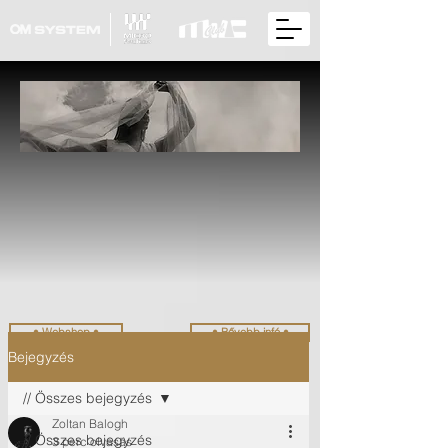
• Webshop •
• Bővebb infó •
Bejegyzés
// Összes bejegyzés
Zoltan Balogh
// Összes bejegyzés
3 perc olvasás