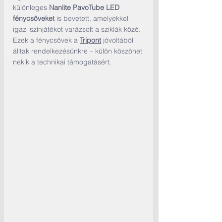
különleges 
Nanlite PavoTube LED 
fénycsöveket
 is bevetett, amelyekkel 
igazi színjátékot varázsolt a sziklák közé. 
Ezek a fénycsövek a 
Tripont
 jóvoltából 
álltak rendelkezésünkre – külön köszönet 
nekik a technikai támogatásért.