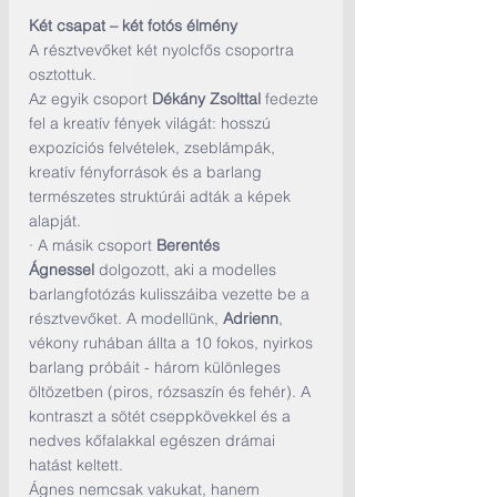
Két csapat – két fotós élmény
A résztvevőket két nyolcfős csoportra 
osztottuk.
Az egyik csoport 
Dékány Zsolttal
 fedezte 
fel a kreatív fények világát: hosszú 
expozíciós felvételek, zseblámpák, 
kreatív fényforrások és a barlang 
természetes struktúrái adták a képek 
alapját.
· A másik csoport 
Berentés 
Ágnessel
 dolgozott, aki a modelles 
barlangfotózás kulisszáiba vezette be a 
résztvevőket. A modellünk, 
Adrienn
, 
vékony ruhában állta a 10 fokos, nyirkos 
barlang próbáit - három különleges 
öltözetben (piros, rózsaszín és fehér). A 
kontraszt a sötét cseppkövekkel és a 
nedves kőfalakkal egészen drámai 
hatást keltett.
Ágnes nemcsak vakukat, hanem 