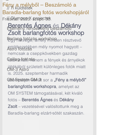
Fény a mélyből – Beszámoló a
// Ti küldtétek
Baradla-barlang fotós workshopjáról
// Olympus X projectek
Frissítve:
2025. szept. 30.
Berentés Ágnes
 és 
Dékány 
Esemény, rendezvény beszámoló
Zsolt barlangfotós workshop
Barlang fotózás workshop
Egy hétvége, amely minden résztvevő 
emlékezetében mély nyomot hagyott – 
Astro fotózás
nemcsak a cseppkövekben gazdag 
Csillag fotózás
falak miatt, hanem a fények és árnyékok 
játékából született különleges fotók miatt 
OM-3 Astro
is. 2025. szeptember harmadik 
OM System OM-3
szombatján került sor a 
„Fény a mélyből” 
barlangfotós workshopra
, amelyet az 
OM SYSTEM támogatásával, két kiváló 
fotós – 
Berentés Ágnes
 és 
Dékány 
Zsolt
 – vezetésével valósítottunk meg a 
Baradla-barlang elzárt
sötét szakaszán.