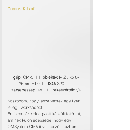
Domoki Kristóf
gép:
 OM-5 II  I  
objektív: 
M.Zuiko 8-
25mm F4.0  I    
ISO: 
320   I    
zársebesség: 
4s    I    
rekeszérték:
 f/4
Köszönöm, hogy leszerveztek egy ilyen 
jellegű workshopot!
Én is mellékelek egy ott készült fotómat, 
aminek különlegessége, hogy egy 
OMSystem OM5 ii-vel készült kézben 