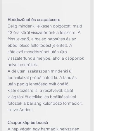
Ebédszünet és csapatcsere
Délig mindenki lelkesen dolgozott, majd 
13 óra körül visszatértünk a felszínre. A 
friss levegő, a meleg napsütés és az 
ebéd jóleső feltöltődést jelentett. A 
kötelező mosdószünet után újra 
visszatértünk a mélybe, ahol a csoportok 
helyet cseréltek.
A délutáni szakaszban mindenki új 
technikákat próbálhatott ki. A tanulás 
után pedig lehetőség nyílt önálló 
kísérletezésre is: a résztvevők saját 
világítási ötleteikkel és beállításaikkal 
fotózták a barlang különböző formációit, 
illetve Adrient.
Csoportkép és búcsú
A nap végén egy harmadik helyszínen 