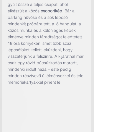
gyűlt össze a teljes csapat, ahol 
elkészült a közös 
csoportkép
. Bár a 
barlang hűvöse és a sok lépcső 
mindenkit próbára tett, a jó hangulat, a 
közös munka és a különleges képek 
élménye minden fáradtságot feledtetett.
18 óra környékén ismét több száz 
lépcsőfokot kellett leküzdeni, hogy 
visszatérjünk a felszínre. A kijáratnál már 
csak egy rövid búcsúzkodás maradt, 
mindenki indult haza – este pedig 
minden résztvevő új élményekkel és tele 
memóriakártyákkal pihent le.