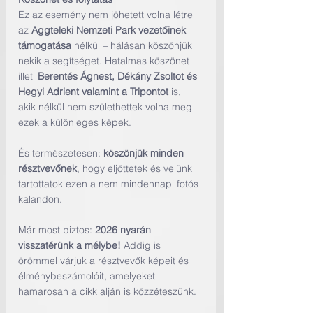
Ez az esemény nem jöhetett volna létre 
az 
Aggteleki Nemzeti Park vezetőinek 
támogatása
 nélkül – hálásan köszönjük 
nekik a segítséget. Hatalmas köszönet 
illeti 
Berentés Ágnest, Dékány Zsoltot és 
Hegyi Adrient valamint a Tripontot
 is, 
akik nélkül nem születhettek volna meg 
ezek a különleges képek.
És természetesen: 
köszönjük minden 
résztvevőnek
, hogy eljöttetek és velünk 
tartottatok ezen a nem mindennapi fotós 
kalandon.
Már most biztos: 
2026 nyarán 
visszatérünk a mélybe!
 Addig is 
örömmel várjuk a résztvevők képeit és 
élménybeszámolóit, amelyeket 
hamarosan a cikk alján is közzéteszünk.