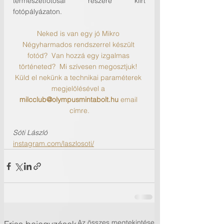
természetfotósai részére kiírt 
fotópályázaton.
Neked is van egy jó Mikro 
Négyharmados rendszerrel készült 
fotód?  Van hozzá egy izgalmas 
történeted?  Mi szívesen megosztjuk! 
Küld el nekünk a technikai paraméterek 
megjelölésével a 
milcclub@olympusmintabolt.hu
 email 
címre.
Sóti László
instagram.com/laszlosoti/
Az összes megtekintése