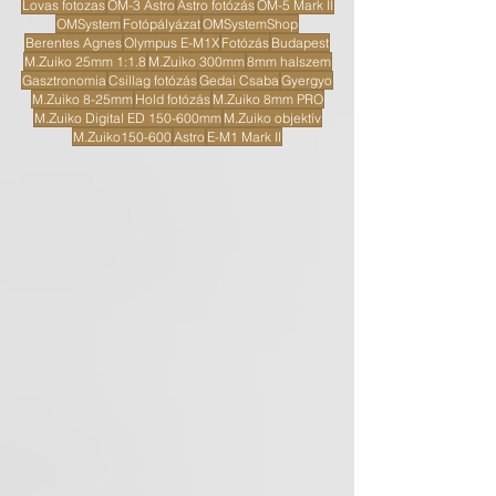
Lovas fotozas
OM-3 Astro
Astro fotózás
OM-5 Mark II
OMSystem
Fotópályázat
OMSystemShop
Berentes Agnes
Olympus E-M1X
Fotózás
Budapest
M.Zuiko 25mm 1:1.8
M.Zuiko 300mm
8mm halszem
Gasztronomia
Csillag fotózás
Gedai Csaba
Gyergyo
M.Zuiko 8-25mm
Hold fotózás
M.Zuiko 8mm PRO
M.Zuiko Digital ED 150-600mm
M.Zuiko objektív
M.Zuiko150-600
Astro
E-M1 Mark II