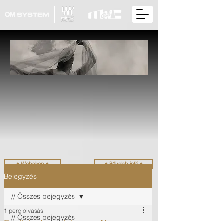
• Webshop •
• Bővebb infó •
Bejegyzés
// Összes bejegyzés
1 perc olvasás
// Összes bejegyzés