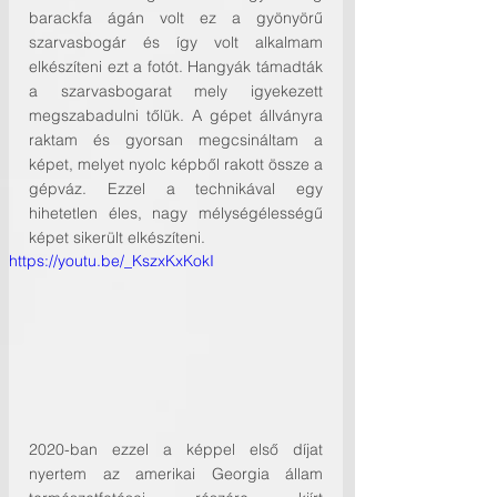
barackfa ágán volt ez a gyönyörű 
szarvasbogár és így volt alkalmam 
elkészíteni ezt a fotót. Hangyák támadták 
a szarvasbogarat mely igyekezett 
megszabadulni tőlük. A gépet állványra 
raktam és gyorsan megcsináltam a 
képet, melyet nyolc képből rakott össze a 
gépváz. Ezzel a technikával egy 
hihetetlen éles, nagy mélységélességű 
képet sikerült elkészíteni.
https://youtu.be/_KszxKxKokI
2020-ban ezzel a képpel első díjat 
nyertem az amerikai Georgia állam 