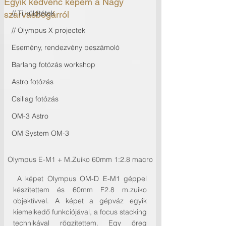
Egyik kedvenc képem a Nagy
// Ti küldtétek
szarvasbogárról
// Olympus X projectek
Esemény, rendezvény beszámoló
Barlang fotózás workshop
Astro fotózás
Csillag fotózás
OM-3 Astro
OM System OM-3
Olympus E-M1 + M.Zuiko 60mm 1:2.8 macro
 A képet Olympus OM-D E-M1 géppel 
készítettem és 60mm F2.8 m.zuiko 
objektívvel. A képet a gépváz egyik 
kiemelkedő funkciójával, a focus stacking 
technikával rögzítettem. Egy öreg 