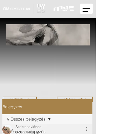
• Webshop •
• Bővebb infó •
Bejegyzés
// Összes bejegyzés
Szekrese János
// Összes bejegyzés
3 perc olvasás