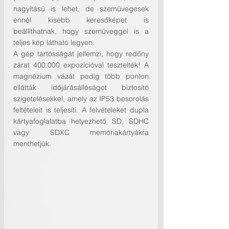
nagyítású is lehet, de szemüvegesek 
ennél kisebb keresőképet is 
beállíthatnak, hogy szemüveggel is a 
teljes kép látható legyen.
A gép tartósságát jellemzi, hogy redőny 
zárat 400.000 expozícióval tesztelték! A 
magnézium vázát pedig több ponton 
ellátták időjárásállóságot biztosító 
szigetelésekkel, amely az IP53 besorolás 
feltételeit is teljesíti. A felvételeket dupla 
kártyafoglalatba helyezhető SD, SDHC 
vagy SDXC memóriakártyákra 
menthetjük.