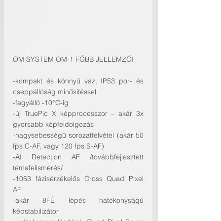
OM SYSTEM OM-1 FŐBB JELLEMZŐI
-kompakt és könnyű váz, IP53 por- és 
cseppállóság minősítéssel
-fagyálló -10°C-ig
-új TruePic X képprocesszor – akár 3x 
gyorsabb képfeldolgozás
-nagysebességű sorozatfelvétel (akár 50 
fps C-AF, vagy 120 fps S-AF)
-AI Detection AF /továbbfejlesztett 
témafelismerés/
-1053 fázisérzékelős Cross Quad Pixel 
AF
-akár 8FÉ lépés hatékonyságú 
képstabilizátor