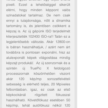
pixelt. Ezzel a lehetőséggel sikerült 
elérni, hogy minden képpont valós 
színadatokat tartalmaz. De nem csak 
ennyi a tulajdonsága, nőtt a dinamika 
tartomány is, és jelentősen csökkent a 
képzaj is. Az új gépünk ISO terjedelmét 
kiterjesztették 102400 ISO-ra!! Talán ez a 
legjelentősebb változás. Akár 12800-on 
is bátran használhatjuk, / azért nem árt 
továbbra is pontosan exponálni, hisz az 
alulexponált képek világosítása mindig 
képzajt produkál/.  Az új szenzornak és a 
szintén új TruePic X feldolgozó  
processzornak köszönhetően viszont 
akár 120 kép/mp sorozatfelvételi 
sebesség is elérhető teljes, 20 Mpixeles 
felbontásban, igaz, ez csak az első 
képkockánál rögzített fókusszal 
használható. Követőfókusz esetében 50 
kép/mp, tehát autófókusz nélkül 120 