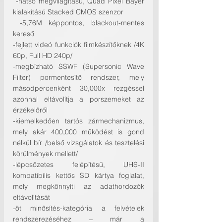
 -hátsó megvilágítású, Quad Pixel Bayer 
kialakítású Stacked CMOS szenzor
 -5,76M képpontos, blackout-mentes 
kereső
-fejlett videó funkciók filmkészítőknek /4K 
60p, Full HD 240p/
-megbízható SSWF (Supersonic Wave 
Filter) pormentesítő rendszer, mely 
másodpercenként 30,000x rezgéssel 
azonnal eltávolítja a porszemeket az 
érzékelőről
-kiemelkedően tartós zármechanizmus, 
mely akár 400,000 működést is gond 
nélkül bír /belső vizsgálatok és tesztelési 
körülmények mellett/
-lépcsőzetes felépítésű, UHS-II 
kompatibilis kettős SD kártya foglalat, 
mely megkönnyíti az adathordozók 
eltávolítását
-öt minősítés-kategória a felvételek 
rendszerezéséhez – már a 