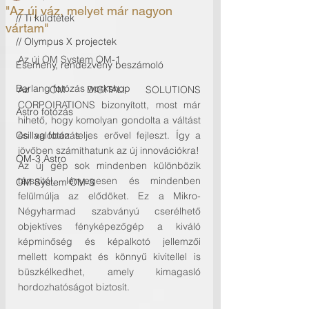
"Az új váz, melyet már nagyon
// Ti küldtétek
vártam"
// Olympus X projectek
Az új OM System OM-1
Esemény, rendezvény beszámoló
Barlang fotózás workshop
Az OM DIGITALl SOLUTIONS 
CORPOIRATIONS bizonyított, most már 
Astro fotózás
hihető, hogy komolyan gondolta a váltást 
Csillag fotózás
és valóban teljes erővel fejleszt. Így a 
jövőben számíthatunk az új innovációkra!
OM-3 Astro
Az új gép sok mindenben különbözik 
társaitól, lényegesen és mindenben 
OM System OM-3
felülmúlja az elődöket. Ez a Mikro-
Négyharmad szabványú cserélhető 
objektíves fényképezőgép a kiváló 
képminőség és képalkotó jellemzői 
mellett kompakt és könnyű kivitellel is 
büszkélkedhet, amely kimagasló 
hordozhatóságot biztosít.