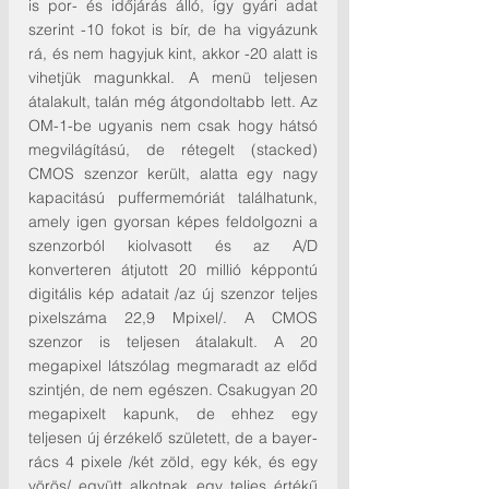
is por- és időjárás álló, így gyári adat 
szerint -10 fokot is bír, de ha vigyázunk 
rá, és nem hagyjuk kint, akkor -20 alatt is 
vihetjük magunkkal. A menü teljesen 
átalakult, talán még átgondoltabb lett. Az 
OM-1-be ugyanis nem csak hogy hátsó 
megvilágítású, de rétegelt (stacked) 
CMOS szenzor került, alatta egy nagy 
kapacitású puffermemóriát találhatunk, 
amely igen gyorsan képes feldolgozni a 
szenzorból kiolvasott és az A/D 
konverteren átjutott 20 millió képpontú 
digitális kép adatait /az új szenzor teljes 
pixelszáma 22,9 Mpixel/. A CMOS 
szenzor is teljesen átalakult. A 20 
megapixel látszólag megmaradt az előd 
szintjén, de nem egészen. Csakugyan 20 
megapixelt kapunk, de ehhez egy 
teljesen új érzékelő született, de a bayer-
rács 4 pixele /két zöld, egy kék, és egy 
vörös/ együtt alkotnak egy teljes értékű 