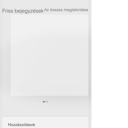
Az összes megtekintése
Friss bejegyzések
Hozzászólások
Időutazás