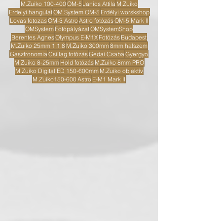
M.Zuiko 100-400
OM-5
Janics Attila
M.Zuiko
Erdelyi hangulat
OM System OM-5
Erdélyi worskshop
Lovas fotozas
OM-3 Astro
Astro fotózás
OM-5 Mark II
OMSystem
Fotópályázat
OMSystemShop
Berentes Agnes
Olympus E-M1X
Fotózás
Budapest
M.Zuiko 25mm 1:1.8
M.Zuiko 300mm
8mm halszem
Gasztronomia
Csillag fotózás
Gedai Csaba
Gyergyo
M.Zuiko 8-25mm
Hold fotózás
M.Zuiko 8mm PRO
M.Zuiko Digital ED 150-600mm
M.Zuiko objektív
M.Zuiko150-600
Astro
E-M1 Mark II