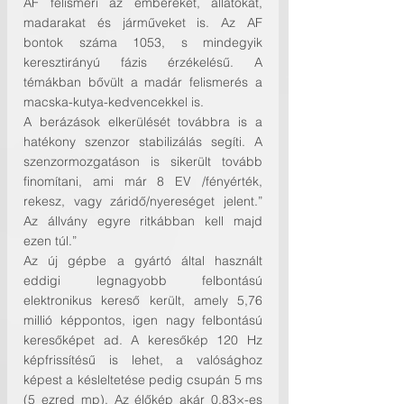
AF felismeri az embereket, állatokat, 
madarakat és járműveket is. Az AF 
bontok száma 1053, s mindegyik 
keresztirányú fázis érzékelésű. A 
témákban bővült a madár felismerés a 
macska-kutya-kedvencekkel is.
A berázások elkerülését továbbra is a 
hatékony szenzor stabilizálás segíti. A 
szenzormozgatáson is sikerült tovább 
finomítani, ami már 8 EV /fényérték, 
rekesz, vagy záridő/nyereséget jelent.” 
Az állvány egyre ritkábban kell majd 
ezen túl.” 
Az új gépbe a gyártó által használt 
eddigi legnagyobb felbontású 
elektronikus kereső került, amely 5,76 
millió képpontos, igen nagy felbontású 
keresőképet ad. A keresőkép 120 Hz 
képfrissítésű is lehet, a valósághoz 
képest a késleltetése pedig csupán 5 ms 
(5 ezred mp). Az élőkép akár 0,83×-es 