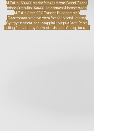
M.Zuiko150-600
madár fotózás
ciprus
Gedai Csaba
mico4/3
Mzuiko150600
Hold fotózás
Németország
M.Zuiko 8mm PRO
Fotózás
Budapest
m43
Gasztronomia
medve
Astro fotózás
Modell fotozas
Gyergyo
nemzeti park
cseppkő
olympus
Astro Photo
csillag fotozas
Jegy értékesítés
Kaland
Csillag fotózás