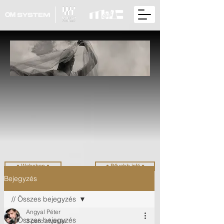
• Webshop •
• Bővebb infó •
Bejegyzés
// Összes bejegyzés
Angyal Péter
// Összes bejegyzés
3 perc olvasás