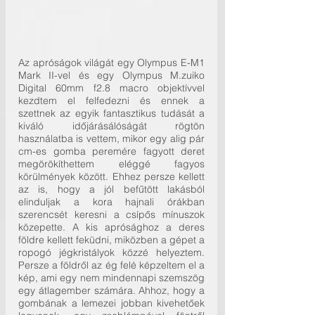
Az apróságok világát egy Olympus E-M1 
Mark II-vel és egy Olympus M.zuiko 
Digital 60mm f2.8 macro objektívvel 
kezdtem el felfedezni és ennek a 
szettnek az egyik fantasztikus tudását a 
kiváló időjárásálóságát rögtön 
használatba is vettem, mikor egy alig pár 
cm-es gomba peremére fagyott deret 
megörökíthettem eléggé fagyos 
körülmények között. Ehhez persze kellett 
az is, hogy a jól befűtött lakásból 
elinduljak a kora hajnali órákban 
szerencsét keresni a csípős mínuszok 
közepette. A kis aprósághoz a deres 
földre kellett feküdni, miközben a gépet a 
ropogó jégkristályok közzé helyeztem. 
Persze a földről az ég felé képzeltem el a 
kép, ami egy nem mindennapi szemszög 
egy átlagember számára. Ahhoz, hogy a 
gombának a lemezei jobban kivehetőek 