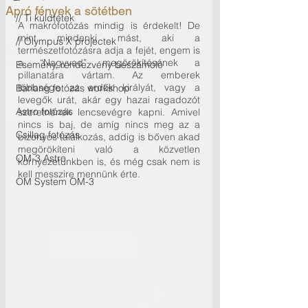
Apró fények a sötétben
// Ti küldtétek
A makrófotózás mindig is érdekelt! De 
mint mindenki mást, aki a 
// Olympus X projectek
természetfotózásra adja a fejét, engem is 
a “Nagyvad” megörökítésének a 
Esemény, rendezvény beszámoló
pillanatára vártam. Az emberek 
többsége az erdők királyát, vagy a 
Barlang fotózás workshop
levegők urát, akár egy hazai ragadozót 
Astro fotózás
szeretnének lencsevégre kapni. Amivel 
nincs is baj, de amíg nincs meg az a 
Csillag fotózás
bizonyos találkozás, addig is bőven akad 
megörökíteni való a közvetlen 
OM-3 Astro
környezetünkben is, és még csak nem is 
kell messzire mennünk érte.
OM System OM-3