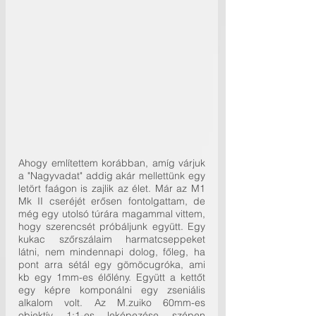
Ahogy említettem korábban, amíg várjuk 
a "Nagyvadat" addig akár mellettünk egy 
letört faágon is zajlik az élet. Már az M1 
Mk II cseréjét erősen fontolgattam, de 
még egy utolsó túrára magammal vittem, 
hogy szerencsét próbáljunk együtt. Egy 
kukac szőrszálaim harmatcseppeket 
látni, nem mindennapi dolog, főleg, ha 
pont arra sétál egy gömöcugróka, ami 
kb egy 1mm-es élőlény. Együtt a kettőt 
egy képre komponálni egy zseniális 
alkalom volt. Az M.zuiko 60mm-es 
objektív 1:1-es leképezése szépen 