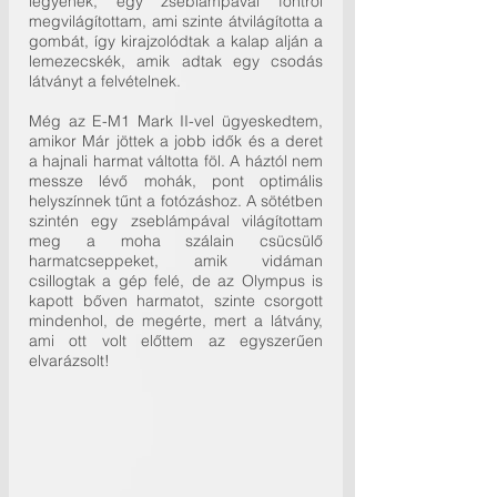
legyenek, egy zseblámpával föntről 
megvilágítottam, ami szinte átvilágította a 
gombát, így kirajzolódtak a kalap alján a 
lemezecskék, amik adtak egy csodás 
látványt a felvételnek.
Még az E-M1 Mark II-vel ügyeskedtem, 
amikor Már jöttek a jobb idők és a deret 
a hajnali harmat váltotta föl. A háztól nem 
messze lévő mohák, pont optimális 
helyszínnek tűnt a fotózáshoz. A sötétben 
szintén egy zseblámpával világítottam 
meg a moha szálain csücsülő 
harmatcseppeket, amik vidáman 
csillogtak a gép felé, de az Olympus is 
kapott bőven harmatot, szinte csorgott 
mindenhol, de megérte, mert a látvány, 
ami ott volt előttem az egyszerűen 
elvarázsolt! 