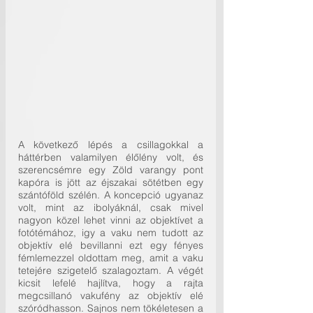
A következő lépés a csillagokkal a 
háttérben valamilyen élőlény volt, és 
szerencsémre egy Zöld varangy pont 
kapóra is jött az éjszakai sötétben egy 
szántóföld szélén. A koncepció ugyanaz 
volt, mint az ibolyáknál, csak mivel 
nagyon közel lehet vinni az objektívet a 
fotótémához, igy a vaku nem tudott az 
objektív elé bevillanni ezt egy fényes 
fémlemezzel oldottam meg, amit a vaku 
tetejére szigetelő szalagoztam. A végét 
kicsit lefelé hajlítva, hogy a rajta 
megcsillanó vakufény az objektív elé 
szóródhasson. Sajnos nem tökéletesen a 