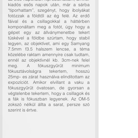
kiadós esős napok után, már a sárba 
“tiporhattam”, szegényt, hogy ibolyákat 
fotózzak a földtől az ég felé. Az erdő 
fáival és a csillagokkal a háttérben 
komponáltam meg a fotót, úgy hogy a 
gépet egy az állványmenetbe tekert 
tüskével a földbe szúrtam, hogy stabil 
legyen, az objektívet, ami egy Samyang 
7.5mm f3.5 halszem lencse, a téma 
közelébe raktam amennyire csak tudtam, 
ennél az objektívnél kb. 3cm-nek felel 
meg. A fókuszgyűrűt minimum 
fókusztávolságra tekertem, hosszú 
25mp- es zárat használva elindítottam az 
expozíciót. Amikor elvillant a vaku a 
fókuszgyűrűt óvatosan, de gyorsan a 
végtelenbe tekertem, hogy a csillagok és 
a fák is fókuszban legyenek. Az OM-5 
zokszó nélkül állta a sarat, persze szó 
szerint is értve.