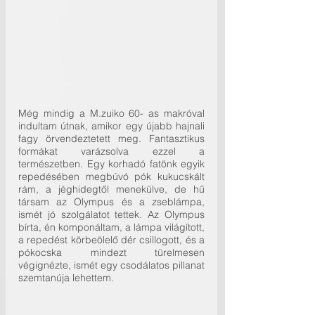
Még mindig a M.zuiko 60- as makróval 
indultam útnak, amikor egy újabb hajnali 
fagy örvendeztetett meg. Fantasztikus 
formákat varázsolva ezzel a 
természetben. Egy korhadó fatönk egyik 
repedésében megbúvó pók kukucskált 
rám, a jéghidegtől menekülve, de hű 
társam az Olympus és a zseblámpa, 
ismét jó szolgálatot tettek. Az Olympus 
bírta, én komponáltam, a lámpa világított, 
a repedést körbeölelő dér csillogott, és a 
pókocska mindezt türelmesen 
végignézte, ismét egy csodálatos pillanat 
szemtanúja lehettem.