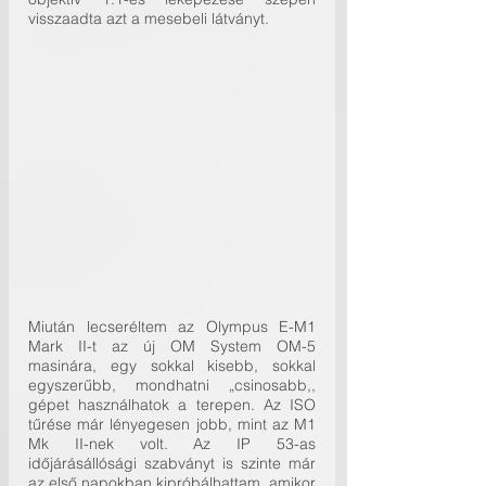
visszaadta azt a mesebeli látványt.
Miután lecseréltem az Olympus E-M1 
Mark II-t az új OM System OM-5 
masinára, egy sokkal kisebb, sokkal 
egyszerűbb, mondhatni „csinosabb,, 
gépet használhatok a terepen. Az ISO 
tűrése már lényegesen jobb, mint az M1 
Mk II-nek volt. Az IP 53-as 
időjárásállósági szabványt is szinte már 
az első napokban kipróbálhattam, amikor 