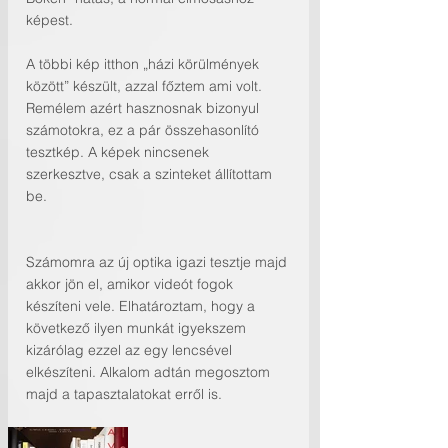
képest.
A többi kép itthon „házi körülmények 
között” készült, azzal főztem ami volt. 
Remélem azért hasznosnak bizonyul 
számotokra, ez a pár összehasonlító 
tesztkép. A képek nincsenek 
szerkesztve, csak a szinteket állítottam 
be. 
Számomra az új optika igazi tesztje majd 
akkor jön el, amikor videót fogok 
készíteni vele. Elhatároztam, hogy a 
következő ilyen munkát igyekszem 
kizárólag ezzel az egy lencsével 
elkészíteni. Alkalom adtán megosztom 
majd a tapasztalatokat erről is.