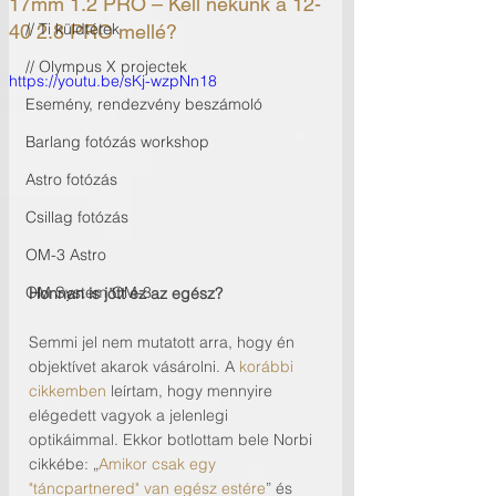
17mm 1.2 PRO – Kell nekünk a 12-
// Ti küldtétek
40 2.8 PRO mellé?
// Olympus X projectek
https://youtu.be/sKj-wzpNn18
Esemény, rendezvény beszámoló
Barlang fotózás workshop
Astro fotózás
Csillag fotózás
OM-3 Astro
OM System OM-3
Honnan is jött ez az egész? 
Semmi jel nem mutatott arra, hogy én 
objektívet akarok vásárolni. A 
korábbi 
cikkemben
 leírtam, hogy mennyire 
elégedett vagyok a jelenlegi 
optikáimmal. Ekkor botlottam bele Norbi 
cikkébe: „
Amikor csak egy 
"táncpartnered" van egész estére
” és 