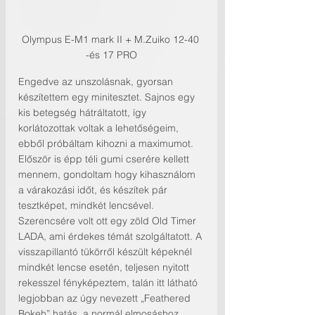
Olympus E-M1 mark II + M.Zuiko 12-40 
-és 17 PRO
Engedve az unszolásnak, gyorsan 
készítettem egy minitesztet. Sajnos egy 
kis betegség hátráltatott, így 
korlátozottak voltak a lehetőségeim, 
ebből próbáltam kihozni a maximumot. 
Először is épp téli gumi cserére kellett 
mennem, gondoltam hogy kihasználom 
a várakozási időt, és készítek pár 
tesztképet, mindkét lencsével. 
Szerencsére volt ott egy zöld Old Timer 
LADA, ami érdekes témát szolgáltatott. A 
visszapillantó tükörről készült képeknél 
mindkét lencse esetén, teljesen nyitott 
rekesszel fényképeztem, talán itt látható 
legjobban az úgy nevezett „Feathered 
Bokeh” hatás, a normál elmosáshoz 