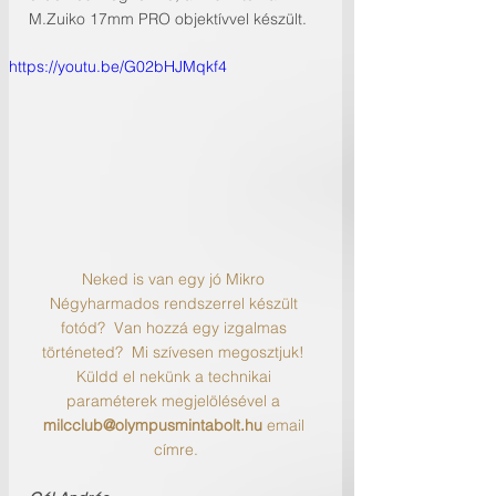
M.Zuiko 17mm PRO objektívvel készült.
https://youtu.be/G02bHJMqkf4
Neked is van egy jó Mikro 
Négyharmados rendszerrel készült 
fotód?  Van hozzá egy izgalmas 
történeted?  Mi szívesen megosztjuk! 
Küldd el nekünk a technikai 
paraméterek megjelölésével a 
milcclub@olympusmintabolt.hu
 email 
címre.