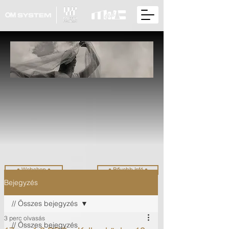
• Webshop •
• Bővebb infó •
Bejegyzés
// Összes bejegyzés
3 perc olvasás
// Összes bejegyzés