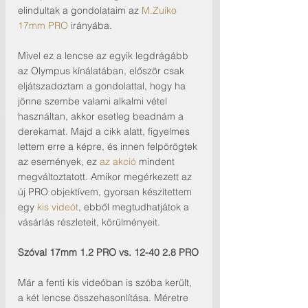
elindultak a gondolataim az 
M.Zuiko 
17mm PRO
 irányába. 
Mivel ez a lencse az egyik legdrágább 
az Olympus kínálatában, először csak 
eljátszadoztam a gondolattal, hogy ha 
jönne szembe valami alkalmi vétel 
használtan, akkor esetleg beadnám a 
derekamat. Majd a cikk alatt, figyelmes 
lettem erre a képre, és innen felpörögtek 
az események, ez 
az akció
 mindent 
megváltoztatott. Amikor megérkezett az 
új PRO objektívem, gyorsan készítettem 
egy 
kis videót
, ebből megtudhatjátok a 
vásárlás részleteit, körülményeit.
Szóval 17mm 1.2 PRO vs. 12-40 2.8 PRO
Már a fenti kis videóban is szóba került, 
a két lencse összehasonlítása. Méretre 