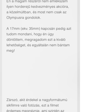
Én a magam részéről nem emlékszem 
ilyen horderejű kedvezményes akcióra, 
a közelmúltban, és most nem csak az 
Olympusra gondolok. 
A 17mm (ekv. 35mm) kapcsán pedig azt 
tudom mondani, hogy én úgy 
döntöttem, megragadom ezt a kiváló 
lehetőséget, és egyáltalán nem bántam 
meg!
Zárszó, akit érdekel a nagyformátumú 
síkfilmre való fotózás, ezt a filmet 
érdemes megnéznie, ami szintén az 