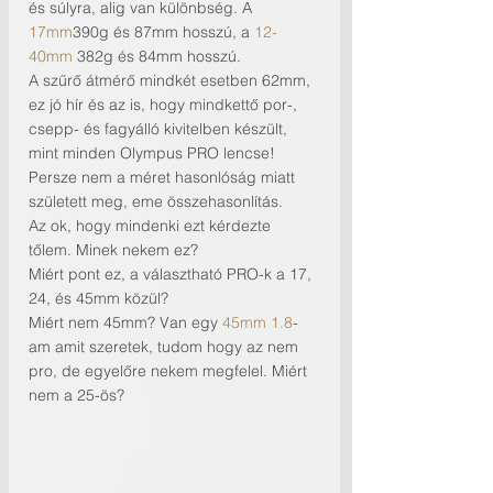
és súlyra, alig van különbség. A 
17mm
390g és 87mm hosszú, a 
12-
40mm
 382g és 84mm hosszú.
A szűrő átmérő mindkét esetben 62mm, 
ez jó hír és az is, hogy mindkettő por-, 
csepp- és fagyálló kivitelben készült, 
mint minden Olympus PRO lencse!
Persze nem a méret hasonlóság miatt 
született meg, eme összehasonlítás. 
Az ok, hogy mindenki ezt kérdezte 
tőlem. Minek nekem ez? 
Miért pont ez, a választható PRO-k a 17, 
24, és 45mm közül?
Miért nem 45mm? Van egy 
45mm 1.8
-
am amit szeretek, tudom hogy az nem 
pro, de egyelőre nekem megfelel. Miért 
nem a 25-ös? 