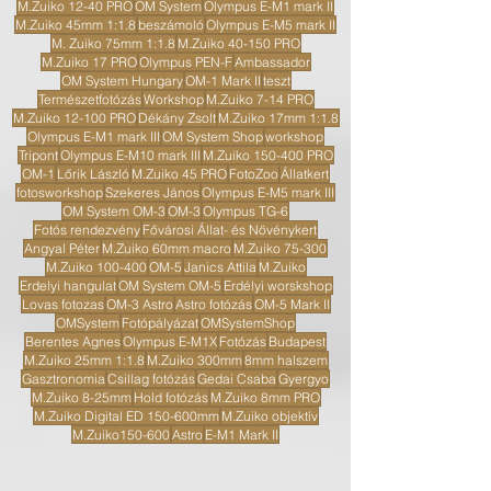
M.Zuiko 12-40 PRO
OM System
Olympus E-M1 mark II
M.Zuiko 45mm 1:1.8
beszámoló
Olympus E-M5 mark II
M. Zuiko 75mm 1:1.8
M.Zuiko 40-150 PRO
M.Zuiko 17 PRO
Olympus PEN-F
Ambassador
OM System Hungary
OM-1 Mark II
teszt
Természetfotózás
Workshop
M.Zuiko 7-14 PRO
M.Zuiko 12-100 PRO
Dékány Zsolt
M.Zuiko 17mm 1:1.8
Olympus E-M1 mark III
OM System Shop
workshop
Tripont
Olympus E-M10 mark III
M.Zuiko 150-400 PRO
OM-1
Lőrik László
M.Zuiko 45 PRO
FotoZoo
Állatkert
fotosworkshop
Szekeres János
Olympus E-M5 mark III
OM System OM-3
OM-3
Olympus TG-6
Fotós rendezvény
Fővárosi Állat- és Növénykert
Angyal Péter
M.Zuiko 60mm macro
M.Zuiko 75-300
M.Zuiko 100-400
OM-5
Janics Attila
M.Zuiko
Erdelyi hangulat
OM System OM-5
Erdélyi worskshop
Lovas fotozas
OM-3 Astro
Astro fotózás
OM-5 Mark II
OMSystem
Fotópályázat
OMSystemShop
Berentes Agnes
Olympus E-M1X
Fotózás
Budapest
M.Zuiko 25mm 1:1.8
M.Zuiko 300mm
8mm halszem
Gasztronomia
Csillag fotózás
Gedai Csaba
Gyergyo
M.Zuiko 8-25mm
Hold fotózás
M.Zuiko 8mm PRO
M.Zuiko Digital ED 150-600mm
M.Zuiko objektív
M.Zuiko150-600
Astro
E-M1 Mark II