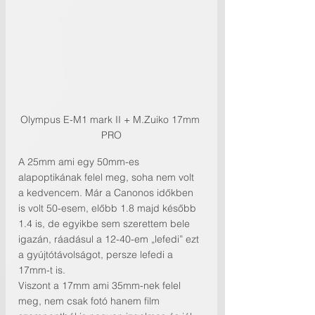
Olympus E-M1 mark II + M.Zuiko 17mm 
PRO
A 25mm ami egy 50mm-es 
alapoptikának felel meg, soha nem volt 
a kedvencem. Már a Canonos időkben 
is volt 50-esem, előbb 1.8 majd később 
1.4 is, de egyikbe sem szerettem bele 
igazán, ráadásul a 12-40-em „lefedi” ezt 
a gyújtótávolságot, persze lefedi a 
17mm-t is.
Viszont a 17mm ami 35mm-nek felel 
meg, nem csak fotó hanem film 