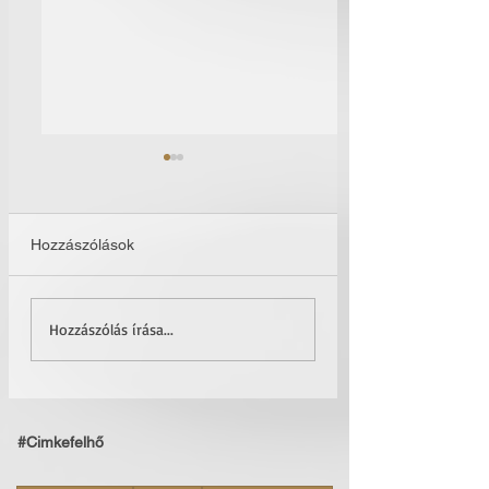
Hozzászólások
Időutazás
Kreativitásra szüle
Hozzászólás írása...
#Cimkefelhő