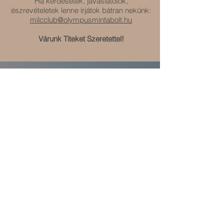
Ha kérdésetek, javaslatotok,
észrevételetek lenne írjátok bátran nekünk:
milcclub@olympusmintabolt.hu
Várunk Titeket Szeretettel!
Most vagy Soha pályázat fődíj
a legkreatívabb pályázó részére: