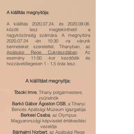
A kiállítás megnyitója:
A kiállítás
2020.07.24
. és
2020.09.06
.
között lesz megtekinthető a
nagyközönség számára. A megnyitóra
2020.07.24
-én 10:30 -ra várunk
benneteket szeretettel, Tihanyban, az
Apátsági Rege Cukrászdában
. Az
esemény 11:00 -kor kezdődik és
hozzávetőlegesen 1 - 1,5 órás lesz.
A kiállítást megnyitja:
Tósoki Imre
, Tihany polgármestere,
zsűrielnök
Barkó Gábor Ágoston OSB
, a
Tihanyi
Bencés Apátsági Múzeum igazgatója
Berkesi Csaba
, az Olympus
Magyarországi képviselet értékesítési
vezetője
Bánhalmi Norbert
, az Apátsági Rege