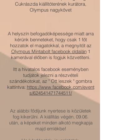
Cukrászda kiállítóterének kurátora,
Olympus nagykövet
A helyszín befogadóképessége miatt arra
kérünk benneteket, hogy csak 1 főt
hozzatok el magatokkal, a megnyitót az
Olympus Mintabolt facebook oldalán
1
kamerával élőben is fogjuk közvetíteni.
Itt a hivatalos facebook eseményben
tudjátok jelezni a részvételi
szándékotokat, az " Ott leszek " gombra
kattintva:
https://www.facebook.com/event
s/624541471744511/
Az alábbi fődíjunk nyertese is közületek
fog kikerülni.
A kiállítás végén, 09.06.
után, a képeket minden alkotó megkapja
majd emlékbe!