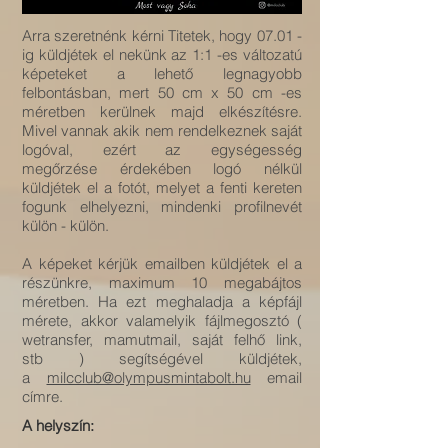
Arra szeretnénk kérni Titetek, hogy 07.01 -
ig küldjétek el nekünk az 1:1 -es változatú
képeteket a lehető legnagyobb
felbontásban, mert 50 cm x 50 cm -es
méretben kerülnek majd elkészítésre.
Mivel vannak akik nem rendelkeznek saját
logóval, ezért az egységesség
megőrzése érdekében logó nélkül
küldjétek el a fotót, melyet a fenti kereten
fogunk elhelyezni, mindenki profilnevét
külön - külön.
A képeket kérjük emailben küldjétek el a
részünkre, maximum 10 megabájtos
méretben. Ha ezt meghaladja a képfájl
mérete, akkor valamelyik fájlmegosztó (
wetransfer, mamutmail, saját felhő link,
stb ) segítségével küldjétek,
a
milcclub@olympusmintabolt.hu
email
címre.
A helyszín: