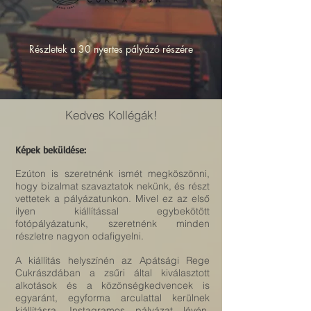
Részletek a 30 nyertes pályázó részére
Kedves Kollégák!
Képek beküldése:
Ezúton is szeretnénk ismét megköszönni,
hogy bizalmat szavaztatok nekünk, és részt
vettetek a pályázatunkon. Mivel ez az első
ilyen kiállítással egybekötött
fotópályázatunk, szeretnénk minden
részletre nagyon odafigyelni.
A kiállítás helyszínén az Apátsági Rege
Cukrászdában a zsűri által kiválasztott
alkotások és a közönségkedvencek is
egyaránt, egyforma arculattal kerülnek
kiállításra. Instagramos pályázat lévén,