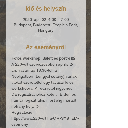
Idő és helyszín
2023. ápr. 02. 4:30 – 7:00
Budapest, Budapest, People's Park,
Hungary
Az eseményről
Fotós workshop: Balett és portré
 📸 
A 220volt szervezésében április 2-
án, vasárnap 16:30-tól, a 
Népligetben (Lengyel sétány) várlak 
titeket szeretettel egy tavaszi fotós 
workshopra! A részvétel ingyenes, 
DE regisztrációhoz kötött.  Èrdemes 
hamar regisztrálni, mert alig maradt 
néhány hely. ☺️ 
Regisztáció: 
https://www.220volt.hu/OM-SYSTEM-
esemeny