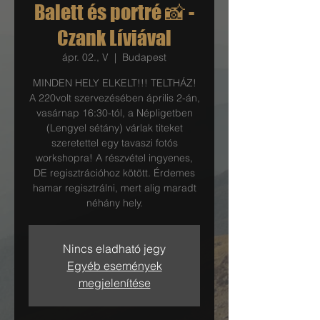
Balett és portré 📸 -
Czank Líviával
ápr. 02., V
  |  
Budapest
MINDEN HELY ELKELT!!! TELTHÁZ!
A 220volt szervezésében április 2-án,
vasárnap 16:30-tól, a Népligetben
(Lengyel sétány) várlak titeket
szeretettel egy tavaszi fotós
workshopra! A részvétel ingyenes,
DE regisztrációhoz kötött. Érdemes
hamar regisztrálni, mert alig maradt
néhány hely.
Nincs eladható jegy
Egyéb események
megjelenítése