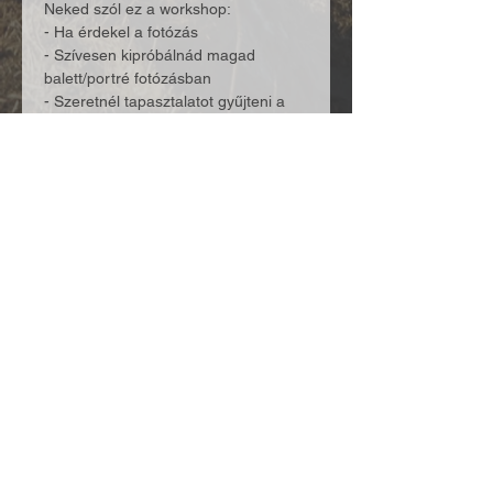
Neked szól ez a workshop: 
- Ha érdekel a fotózás 
- Szívesen kipróbálnád magad 
balett/portré fotózásban 
- Szeretnél tapasztalatot gyűjteni a 
fotós eszközökről és a 
használatukról  
Több mutatása
Esemény megosztása